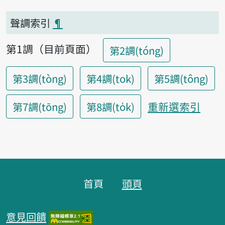
聲調索引
¶
第1調（目前頁面）
第2調(tóng)
第3調(tòng)
第4調(tok)
第5調(tông)
重新選索引
第7調(tōng)
第8調(to̍k)
頁腳區塊
首頁
頭頁
意見回饋