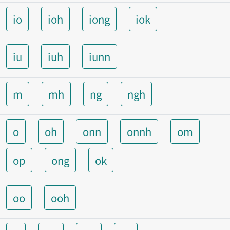
io
ioh
iong
iok
iu
iuh
iunn
m
mh
ng
ngh
o
oh
onn
onnh
om
op
ong
ok
oo
ooh