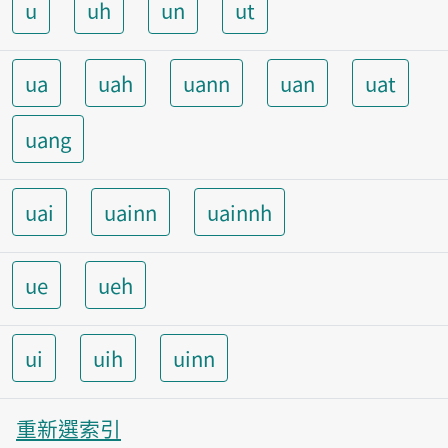
u
uh
un
ut
ua
uah
uann
uan
uat
uang
uai
uainn
uainnh
ue
ueh
ui
uih
uinn
重新選索引