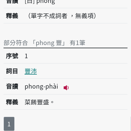
音讀
白
phong
釋義
（單字不成詞者 ，無義項）
部分符合 「phong 豐」 有1筆
序號1豐沛
序號
1
詞目
豐沛
音讀
phong-phài
播放音讀phong-phài
釋義
菜餚豐盛。
第
頁
1