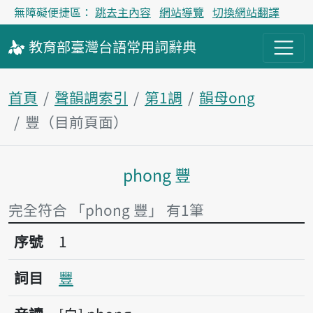
無障礙便捷區：
跳去主內容
網站導覽
切換網站翻譯
教育部
臺灣台語
常用詞
辭典
首頁
聲韻調索引
第1調
韻母ong
豐（目前頁面）
phong 豐
主內容區塊
完全符合 「phong 豐」 有1筆
序號1豐
序號
1
詞目
豐