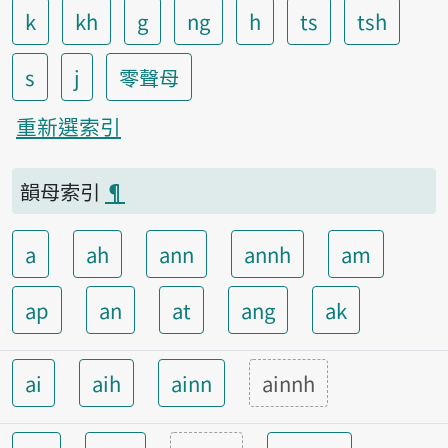
k
kh
g
ng
h
ts
tsh
s
j
零聲母
重新選索引
韻母索引
¶
a
ah
ann
annh
am
ap
an
at
ang
ak
ai
aih
ainn
ainnh