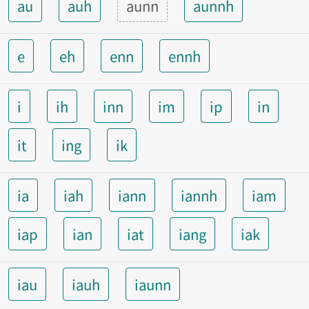
au
auh
aunn
aunnh
e
eh
enn
ennh
i
ih
inn
im
ip
in
it
ing
ik
ia
iah
iann
iannh
iam
iap
ian
iat
iang
iak
iau
iauh
iaunn