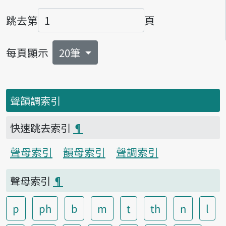
跳去第
頁
頁碼
每頁顯示
20筆
聲韻調索引
快速跳去索引
¶
聲母索引
韻母索引
聲調索引
聲母索引
¶
p
ph
b
m
t
th
n
l