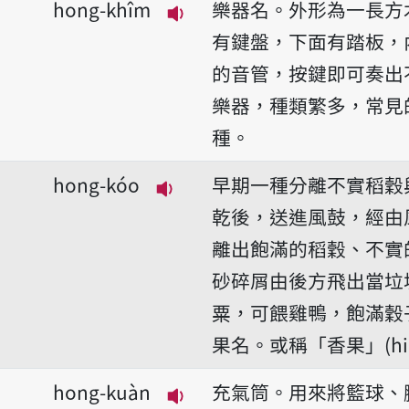
hong-khîm
樂器名。外形為一長方
播放音讀hong-khîm
有鍵盤，下面有踏板，
的音管，按鍵即可奏出
樂器，種類繁多，常見
種。
hong-kóo
早期一種分離不實稻穀
播放音讀hong-kóo
乾後，送進風鼓，經由
離出飽滿的稻穀、不實
砂碎屑由後方飛出當垃
粟，可餵雞鴨，飽滿穀
果名。或稱「香果」(hia
hong-kuàn
充氣筒。用來將籃球、