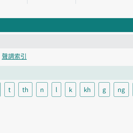
聲調索引
t
th
n
l
k
kh
g
ng