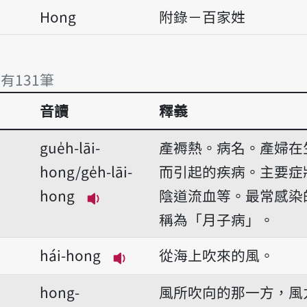
Hong
附錄－百家姓
 有131筆
音讀
釋義
 有131筆
gue̍h-lāi-
產褥熱。病名。產婦在
hong/ge̍h-lāi-
而引起的疾病。主要症
hong
陰道流血等。最常感染
播放音讀gue̍h-lāi-hong/ge̍h-lāi
稱為「月子病」。
hái-hong
從海上吹來的風。
播放音讀hái-hong
hong-
風所吹向的那一方，風