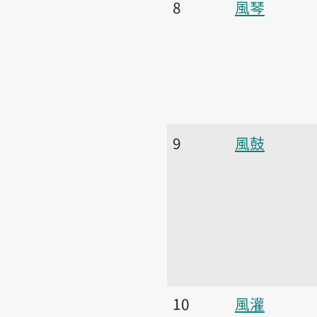
8
風琴
9
風鼓
10
風灌