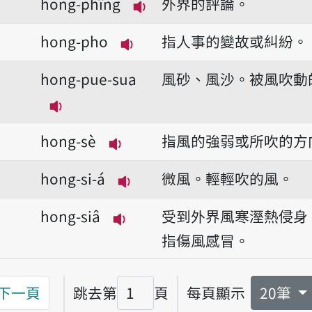
hong-phîng
外界的評論。
播放音讀hong-phîng
hong-pho
指人事的變故或糾紛。
播放音讀hong-pho
hong-pue-sua
風砂、風沙。被風吹動
播放音讀hong-pue-sua
hong-sè
指風的強弱或所吹的方
播放音讀hong-sè
hong-si-á
微風。輕輕吹的風。
播放音讀hong-si-á
hong-siâ
受到外界風寒溼熱侵身
播放音讀hong-siâ
指傷風感冒。
下一頁
跳去第
頁
每頁顯示
20筆
頁碼