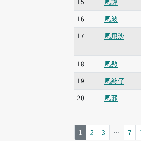
15
風評
16
風波
17
風飛沙
18
風勢
19
風絲仔
20
風邪
第
頁
1
2
3
…
7