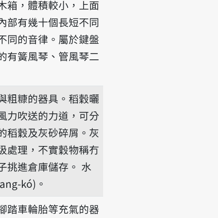
木箱，體積較小，上面
內部有幾十個長短不同
不同的音律。屬於鍵盤
的有簧風琴、管風琴二
與粗糠的器具。稻穀曬
風力吹送的力道，可分
的稻穀及灰砂碎屑。灰
圾處理，不實穀物稱冇
子挑進倉庫儲存。
水
ng-kó)。
腳踏車輪胎等充氣的器