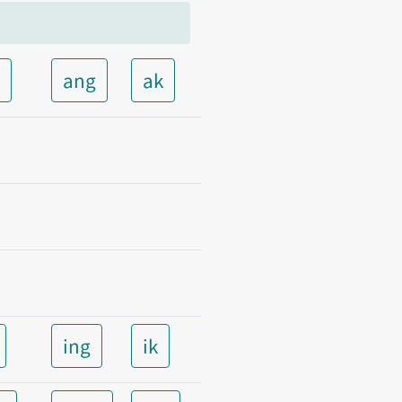
t
ang
ak
ing
ik