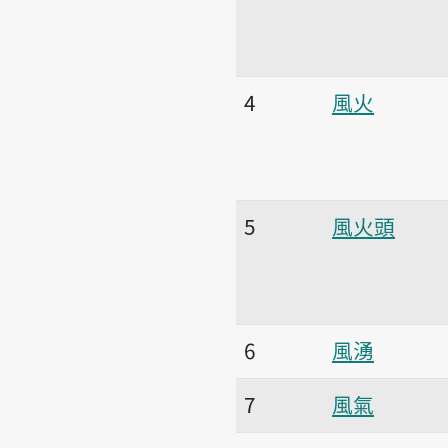
4
風火
5
風火頭
6
風湧
7
風氣