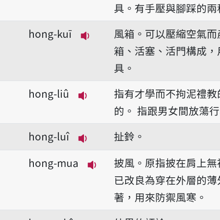
播放音讀hong-kuàn
具。有手壓與腳踩的兩
hong-kuī
風箱。可以壓縮空氣而
播放音讀hong-kuī
箱、活塞、活門構成，
具。
hong-liû
指有才學而不拘泥禮教
播放音讀hong-liû
的。
指跟男女間放蕩行
hong-luî
扯鈴。
播放音讀hong-luî
hong-mua
披風。原指披在肩上無
播放音讀hong-mua
已改良為穿在外層的薄
著，用來防禦風寒。