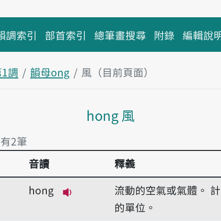
韻調索引
部首索引
總筆畫搜尋
附錄
編輯說
第1調
韻母ong
風（目前頁面）
主內容區塊
hong 風
 有2筆
音讀
釋義
 有2筆
hong
流動的空氣或氣體。
計
播放音讀hong
的單位。