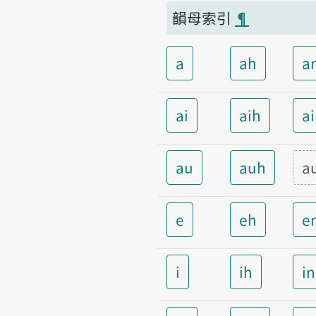
韻母索引
¶
a
ah
a
ai
aih
a
au
auh
a
e
eh
e
i
ih
i