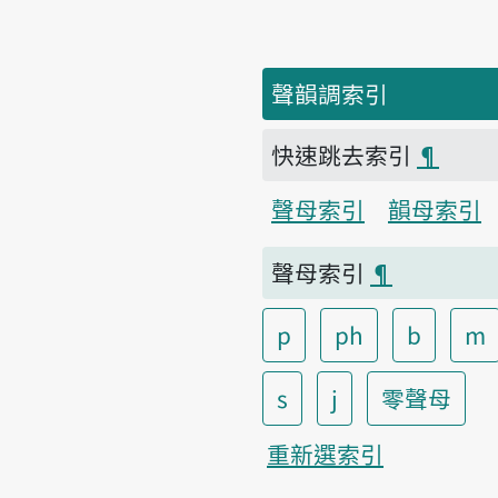
聲韻調索引
快速跳去索引
¶
聲母索引
韻母索引
聲母索引
¶
p
ph
b
m
s
j
零聲母
重新選索引