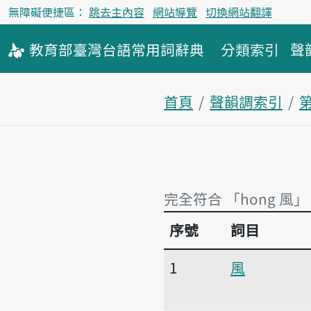
無障礙便捷區：
跳去主內容
網站導覽
切換網站翻譯
教育部
臺灣台語
常用詞
辭典
分類索引
聲
首頁
聲韻調索引
完全符合 「hong 風」
序號
詞目
完全符合 「hong 風」
1
風