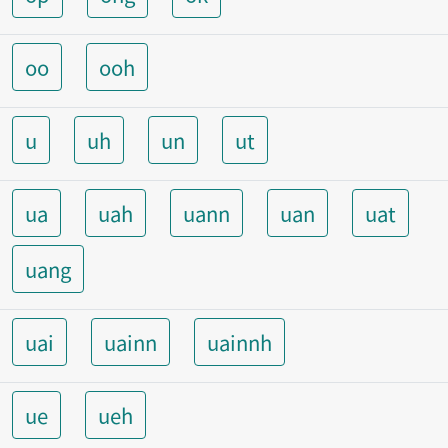
oo
ooh
u
uh
un
ut
ua
uah
uann
uan
uat
uang
uai
uainn
uainnh
ue
ueh