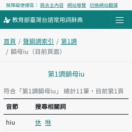
無障礙便捷區：
跳去主內容
網站導覽
切換網站翻譯
教育部
臺灣台語
常用詞
辭典
首頁
聲韻調索引
第1調
韻母iu（目前頁面）
第1調韻母iu
主內容區塊
符合「第1調韻母iu」 總計11筆，目前第1頁
音節
搜尋相關詞
hiu
休
咻