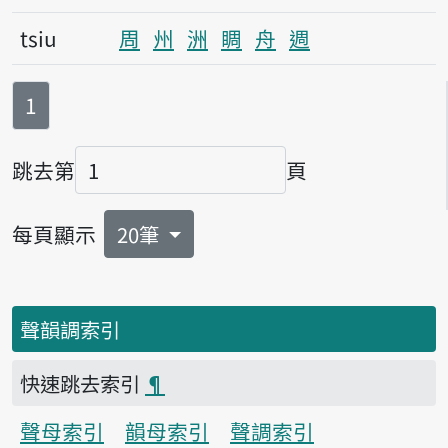
tsiu
周
州
洲
睭
舟
週
第
頁
1
跳去第
頁
頁碼
每頁顯示
20筆
聲韻調索引
快速跳去索引
¶
聲母索引
韻母索引
聲調索引