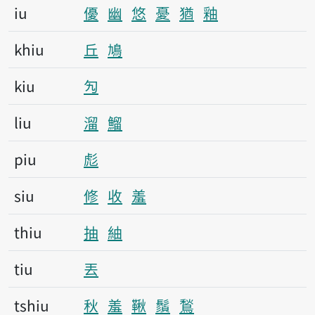
iu
優
幽
悠
憂
猶
釉
khiu
丘
鳩
kiu
勼
liu
溜
鰡
piu
彪
siu
修
收
羞
thiu
抽
紬
tiu
丟
tshiu
秋
羞
鞦
鬚
鶖