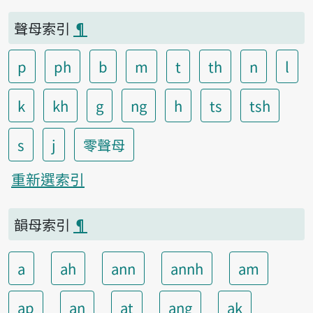
聲母索引
¶
p
ph
b
m
t
th
n
l
k
kh
g
ng
h
ts
tsh
s
j
零聲母
重新選索引
韻母索引
¶
a
ah
ann
annh
am
ap
an
at
ang
ak