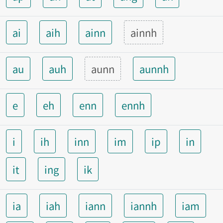
ai
aih
ainn
ainnh
au
auh
aunn
aunnh
e
eh
enn
ennh
i
ih
inn
im
ip
in
it
ing
ik
ia
iah
iann
iannh
iam