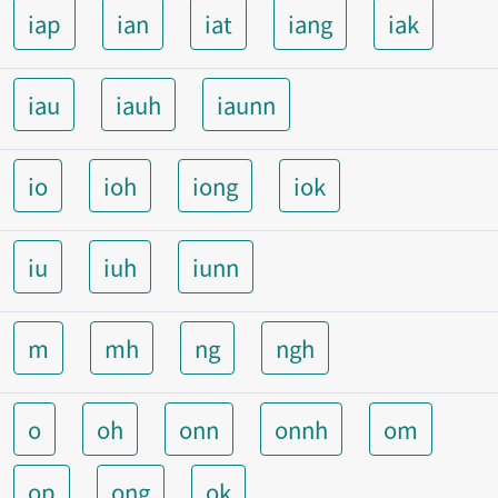
iap
ian
iat
iang
iak
iau
iauh
iaunn
io
ioh
iong
iok
iu
iuh
iunn
m
mh
ng
ngh
o
oh
onn
onnh
om
op
ong
ok