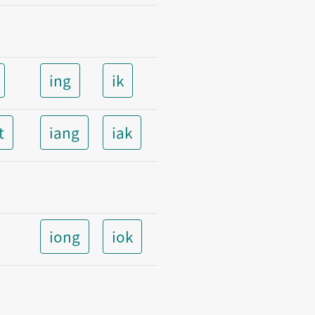
ing
ik
t
iang
iak
iong
iok