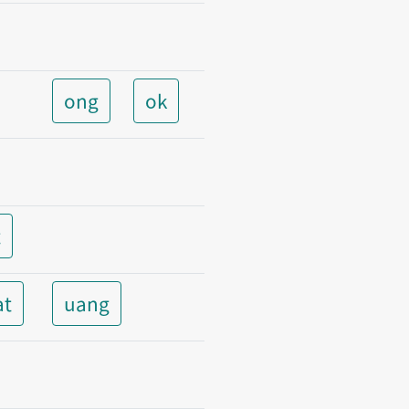
ong
ok
t
at
uang