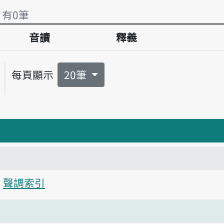
 有0筆
音讀
釋義
 有0筆
每頁顯示
20筆
聲調索引