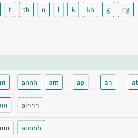
t
th
n
l
k
kh
g
ng
nn
annh
am
ap
an
a
inn
ainnh
unn
aunnh