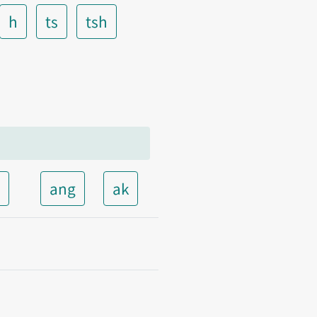
h
ts
tsh
t
ang
ak