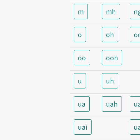
m
mh
n
o
oh
o
oo
ooh
u
uh
ua
uah
u
uai
u