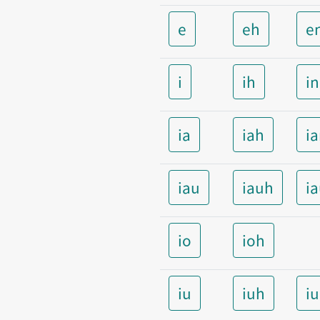
e
eh
e
i
ih
i
ia
iah
i
iau
iauh
i
io
ioh
iu
iuh
i