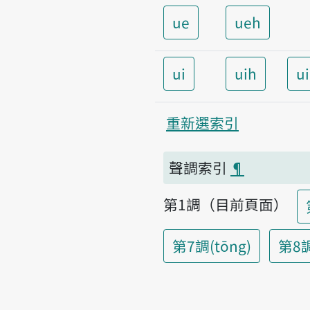
ue
ueh
ui
uih
u
重新選索引
聲調索引
¶
第1調（目前頁面）
第7調(tōng)
第8調(