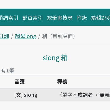
韻調索引
部首索引
總筆畫搜尋
附錄
編輯說
第1調
韻母iong
箱（目前頁面）
主內容區塊
siong 箱
 有1筆
音讀
釋義
 有1筆
文
siong
（單字不成詞者 ，無