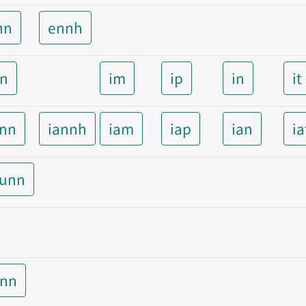
nn
ennh
nn
im
ip
in
it
ann
iannh
iam
iap
ian
ia
aunn
unn