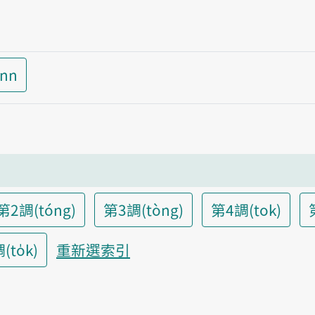
inn
第2調(tóng)
第3調(tòng)
第4調(tok)
to̍k)
重新選索引