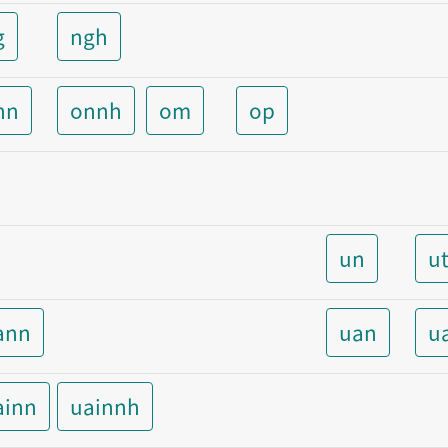
g
ngh
nn
onnh
om
op
un
u
ann
uan
u
ainn
uainnh