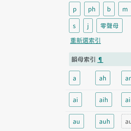
p
ph
b
m
s
j
零聲母
重新選索引
韻母索引
¶
a
ah
a
ai
aih
a
au
auh
a