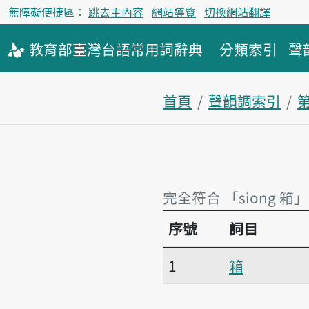
無障礙便捷區：
跳去主內容
網站導覽
切換網站翻譯
教育部
臺灣台語
常用詞
辭典
分類索引
聲
首頁
聲韻調索引
完全符合 「siong 箱」
序號
詞目
完全符合 「siong 箱」
1
箱