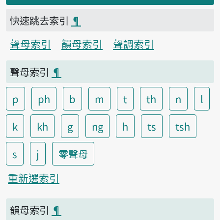
快速跳去索引
¶
聲母索引
韻母索引
聲調索引
聲母索引
¶
p
ph
b
m
t
th
n
l
k
kh
g
ng
h
ts
tsh
s
j
零聲母
重新選索引
韻母索引
¶