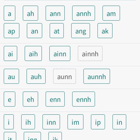
a
ah
ann
annh
am
ap
an
at
ang
ak
ai
aih
ainn
ainnh
au
auh
aunn
aunnh
e
eh
enn
ennh
i
ih
inn
im
ip
in
it
ing
ik