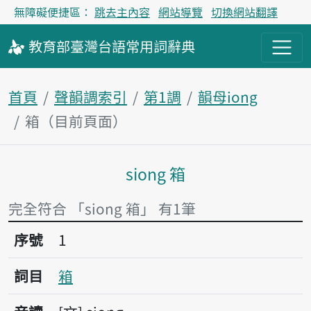
無障礙便捷區：
跳去主內容
網站導覽
切換網站翻譯
教育部
臺灣台語
常用詞
辭典
首頁
聲韻調索引
第1調
韻母iong
箱（目前頁面）
siong 箱
主內容區塊
完全符合 「siong 箱」 有1筆
序號1箱
序號
1
詞目
箱