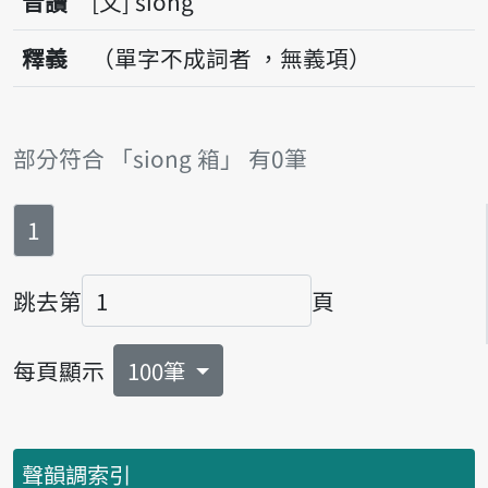
音讀
文
siong
釋義
（單字不成詞者 ，無義項）
部分符合 「siong 箱」 有0筆
第
頁
1
跳去第
頁
頁碼
每頁顯示
100筆
聲韻調索引