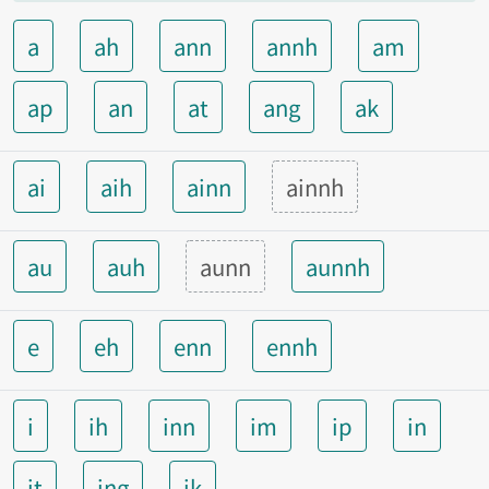
a
ah
ann
annh
am
ap
an
at
ang
ak
ai
aih
ainn
ainnh
au
auh
aunn
aunnh
e
eh
enn
ennh
i
ih
inn
im
ip
in
it
ing
ik