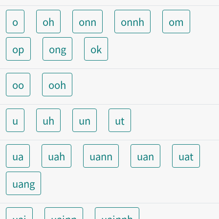
o
oh
onn
onnh
om
op
ong
ok
oo
ooh
u
uh
un
ut
ua
uah
uann
uan
uat
uang