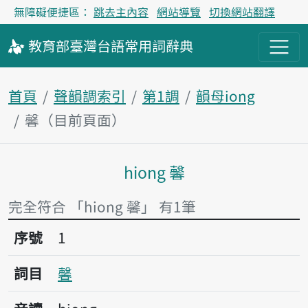
無障礙便捷區：
跳去主內容
網站導覽
切換網站翻譯
教育部
臺灣台語
常用詞
辭典
首頁
聲韻調索引
第1調
韻母iong
馨（目前頁面）
hiong 馨
主內容區塊
完全符合 「hiong 馨」 有1筆
序號1馨
序號
1
詞目
馨