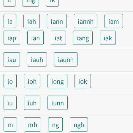
ia
iah
iann
iannh
iam
iap
ian
iat
iang
iak
iau
iauh
iaunn
io
ioh
iong
iok
iu
iuh
iunn
m
mh
ng
ngh