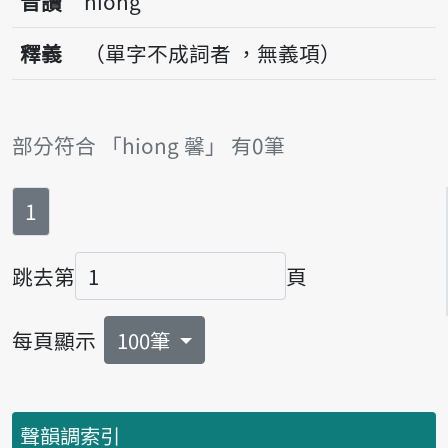
音讀
hiong
釋義
（單字不成詞者 ，無義項）
部分符合 「hiong 馨」 有0筆
第
頁
1
跳去第
頁
頁碼
每頁顯示
100筆
聲韻調索引