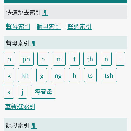
快速跳去索引
¶
聲母索引
韻母索引
聲調索引
聲母索引
¶
p
ph
b
m
t
th
n
l
k
kh
g
ng
h
ts
tsh
s
j
零聲母
重新選索引
韻母索引
¶