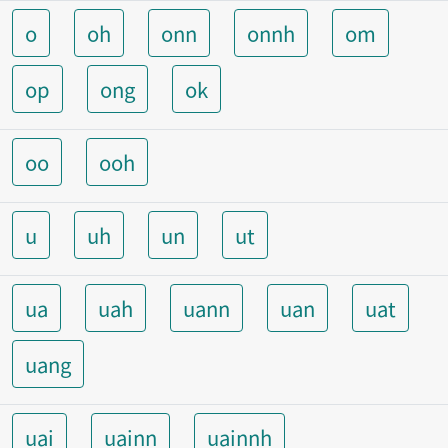
o
oh
onn
onnh
om
op
ong
ok
oo
ooh
u
uh
un
ut
ua
uah
uann
uan
uat
uang
uai
uainn
uainnh