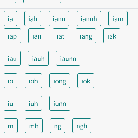
ia
iah
iann
iannh
iam
iap
ian
iat
iang
iak
iau
iauh
iaunn
io
ioh
iong
iok
iu
iuh
iunn
m
mh
ng
ngh