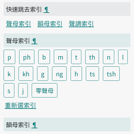
快速跳去索引
¶
聲母索引
韻母索引
聲調索引
聲母索引
¶
p
ph
b
m
t
th
n
l
k
kh
g
ng
h
ts
tsh
s
j
零聲母
重新選索引
韻母索引
¶