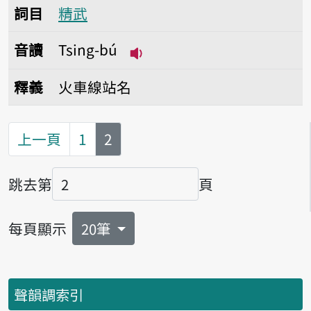
詞目
精武
音讀
Tsing-bú
播放音讀Tsing-bú
釋義
火車線站名
第
頁
上一頁
1
2
跳去第
頁
頁碼
每頁顯示
20筆
聲韻調索引