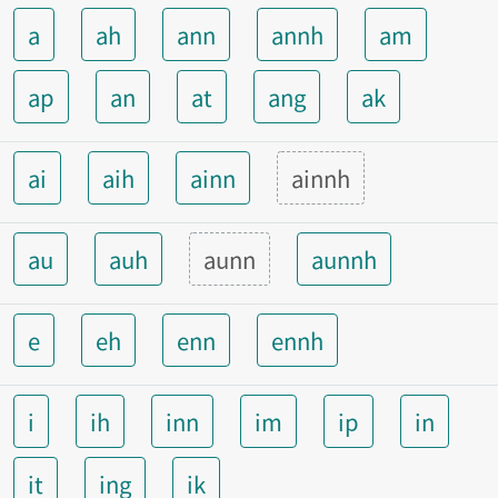
a
ah
ann
annh
am
ap
an
at
ang
ak
ai
aih
ainn
ainnh
au
auh
aunn
aunnh
e
eh
enn
ennh
i
ih
inn
im
ip
in
it
ing
ik