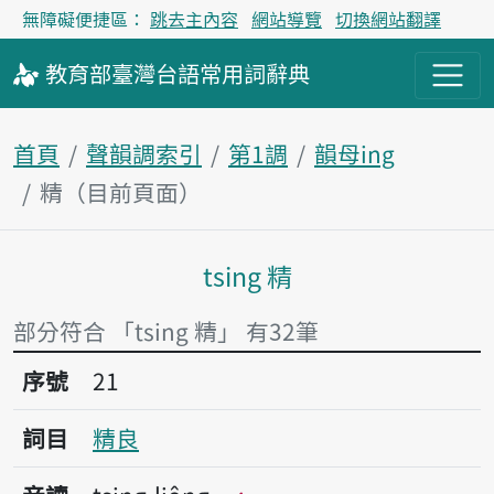
無障礙便捷區：
跳去主內容
網站導覽
切換網站翻譯
教育部
臺灣台語
常用詞
辭典
首頁
聲韻調索引
第1調
韻母ing
精（目前頁面）
tsing 精
主內容區塊
部分符合 「tsing 精」 有32筆
序號21精良
序號
21
詞目
精良