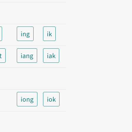
ing
ik
t
iang
iak
iong
iok