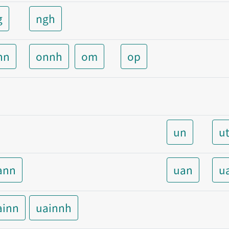
g
ngh
nn
onnh
om
op
un
u
ann
uan
u
ainn
uainnh