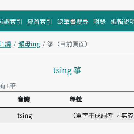
韻調索引
部首索引
總筆畫搜尋
附錄
編輯說
第1調
韻母ing
箏（目前頁面）
主內容區塊
tsing 箏
 有1筆
音讀
釋義
 有1筆
tsing
（單字不成詞者 ，無