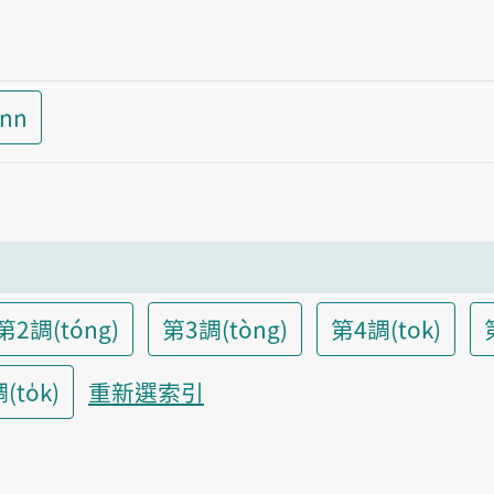
inn
第2調(tóng)
第3調(tòng)
第4調(tok)
to̍k)
重新選索引