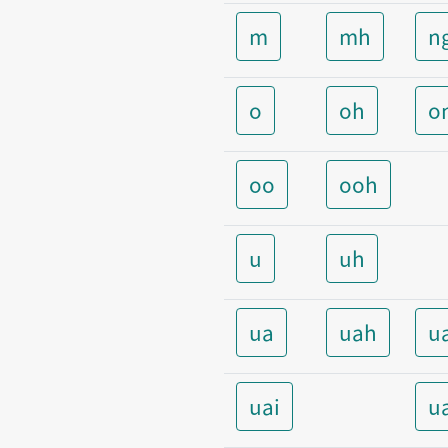
m
mh
n
o
oh
o
oo
ooh
u
uh
ua
uah
u
uai
u