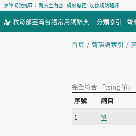
無障礙便捷區：
跳去主內容
網站導覽
切換網站翻譯
教育部
臺灣台語
常用詞
辭典
分類索引
聲
首頁
聲韻調索引
完全符合 「tsing 箏」
序號
詞目
完全符合 「tsing 箏」
1
箏