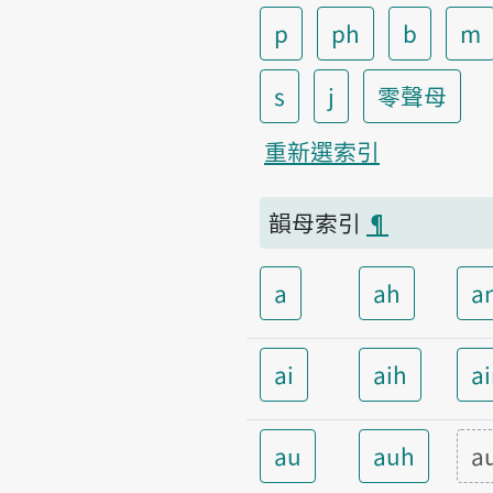
p
ph
b
m
s
j
零聲母
重新選索引
韻母索引
¶
a
ah
a
ai
aih
a
au
auh
a