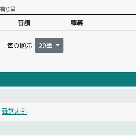
 有0筆
音讀
釋義
 有0筆
每頁顯示
20筆
聲調索引