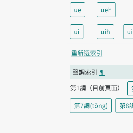
ue
ueh
ui
uih
u
重新選索引
聲調索引
¶
第1調（目前頁面）
第7調(tōng)
第8調(