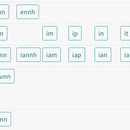
nn
ennh
nn
im
ip
in
it
ann
iannh
iam
iap
ian
ia
aunn
unn