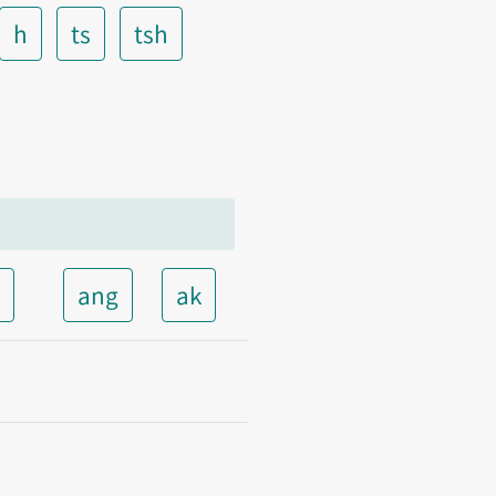
h
ts
tsh
t
ang
ak