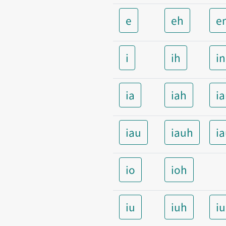
e
eh
e
i
ih
i
ia
iah
i
iau
iauh
i
io
ioh
iu
iuh
i