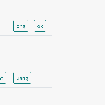
ong
ok
t
at
uang