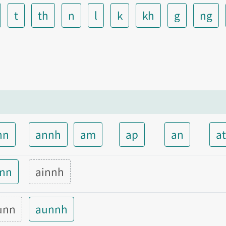
t
th
n
l
k
kh
g
ng
nn
annh
am
ap
an
a
inn
ainnh
unn
aunnh