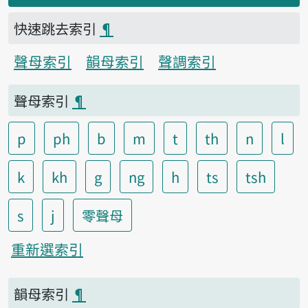
快速跳去索引
¶
聲母索引
韻母索引
聲調索引
聲母索引
¶
p
ph
b
m
t
th
n
l
k
kh
g
ng
h
ts
tsh
s
j
零聲母
重新選索引
韻母索引
¶