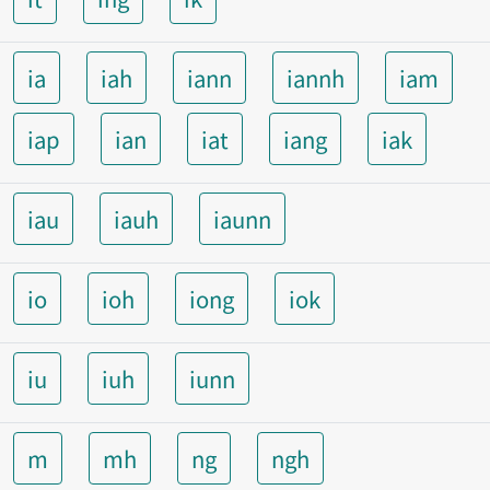
ia
iah
iann
iannh
iam
iap
ian
iat
iang
iak
iau
iauh
iaunn
io
ioh
iong
iok
iu
iuh
iunn
m
mh
ng
ngh