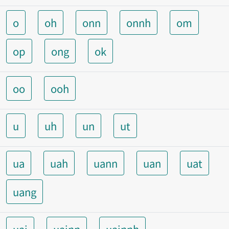
o
oh
onn
onnh
om
op
ong
ok
oo
ooh
u
uh
un
ut
ua
uah
uann
uan
uat
uang