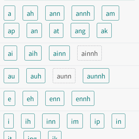
a
ah
ann
annh
am
ap
an
at
ang
ak
ai
aih
ainn
ainnh
au
auh
aunn
aunnh
e
eh
enn
ennh
i
ih
inn
im
ip
in
it
ing
ik