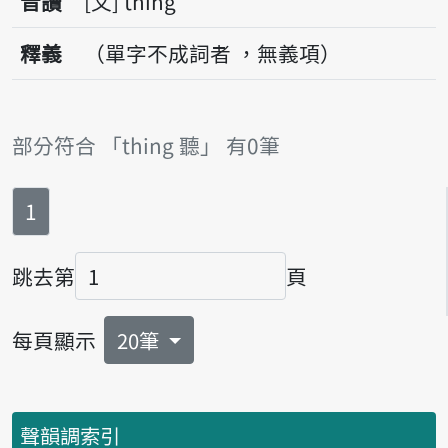
音讀
文
thing
釋義
（單字不成詞者 ，無義項）
部分符合 「thing 聽」 有0筆
第
頁
1
跳去第
頁
頁碼
每頁顯示
20筆
聲韻調索引