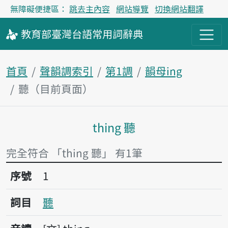
無障礙便捷區：
跳去主內容
網站導覽
切換網站翻譯
教育部
臺灣台語
常用詞
辭典
首頁
聲韻調索引
第1調
韻母ing
聽（目前頁面）
thing 聽
主內容區塊
完全符合 「thing 聽」 有1筆
序號1聽
序號
1
詞目
聽