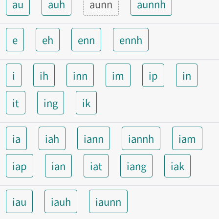
au
auh
aunn
aunnh
e
eh
enn
ennh
i
ih
inn
im
ip
in
it
ing
ik
ia
iah
iann
iannh
iam
iap
ian
iat
iang
iak
iau
iauh
iaunn