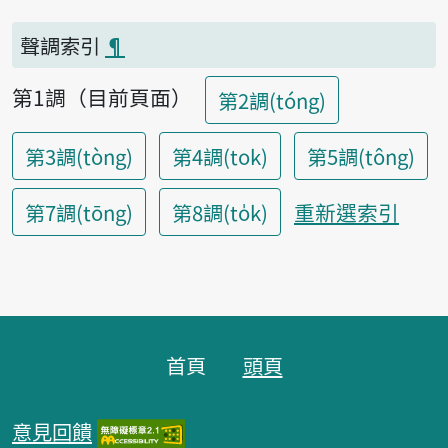
聲調索引
¶
第1調（目前頁面）
第2調(tóng)
第3調(tòng)
第4調(tok)
第5調(tông)
重新選索引
第7調(tōng)
第8調(to̍k)
頁腳區塊
首頁
頭頁
意見回饋