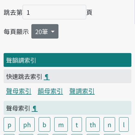
跳去第
頁
頁碼
每頁顯示
20筆
聲韻調索引
快速跳去索引
¶
聲母索引
韻母索引
聲調索引
聲母索引
¶
p
ph
b
m
t
th
n
l