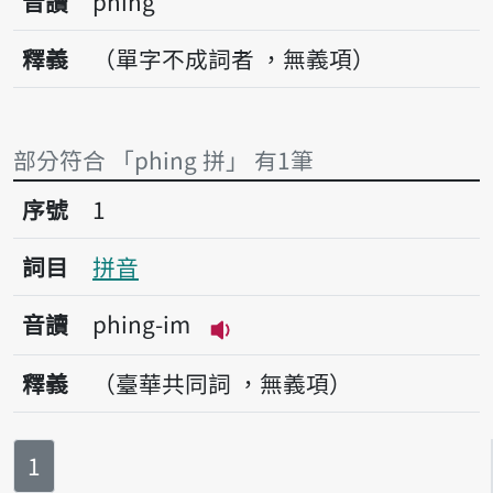
音讀
phing
釋義
（單字不成詞者 ，無義項）
部分符合 「phing 拼」 有1筆
序號1拼音
序號
1
詞目
拼音
音讀
phing-im
播放音讀phing-im
釋義
（臺華共同詞 ，無義項）
第
頁
1