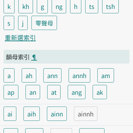
k
kh
g
ng
h
ts
tsh
s
j
零聲母
重新選索引
韻母索引
¶
a
ah
ann
annh
am
ap
an
at
ang
ak
ai
aih
ainn
ainnh