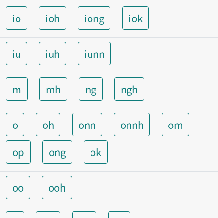
io
ioh
iong
iok
iu
iuh
iunn
m
mh
ng
ngh
o
oh
onn
onnh
om
op
ong
ok
oo
ooh