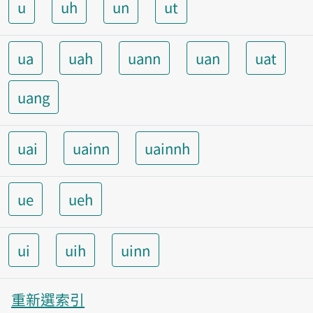
u
uh
un
ut
ua
uah
uann
uan
uat
uang
uai
uainn
uainnh
ue
ueh
ui
uih
uinn
重新選索引