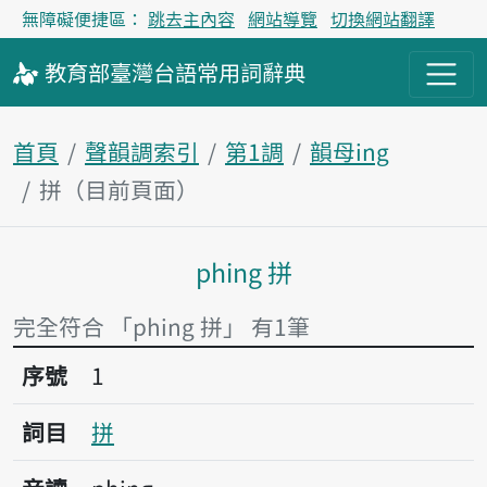
無障礙便捷區：
跳去主內容
網站導覽
切換網站翻譯
教育部
臺灣台語
常用詞
辭典
首頁
聲韻調索引
第1調
韻母ing
拼（目前頁面）
phing 拼
主內容區塊
完全符合 「phing 拼」 有1筆
序號1拼
序號
1
詞目
拼