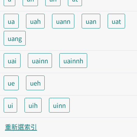
ua
uah
uann
uan
uat
uang
uai
uainn
uainnh
ue
ueh
ui
uih
uinn
重新選索引