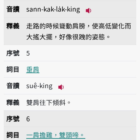
音讀
sann-kak-la̍k-king
播放音讀sann-kak-l
釋義
走路的時候聳動肩膀，使高低變化而
大搖大擺，好像很跩的姿態。
序號5垂肩
序號
5
詞目
垂肩
音讀
suê-king
播放音讀suê-king
釋義
雙肩往下傾斜。
序號6一肩擔雞，雙頭啼。
序號
6
詞目
一肩擔雞，雙頭啼。