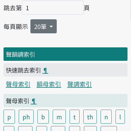
跳去第
頁
頁碼
每頁顯示
20筆
聲韻調索引
快速跳去索引
¶
聲母索引
韻母索引
聲調索引
聲母索引
¶
p
ph
b
m
t
th
n
l