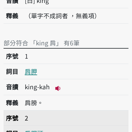
音讀
白
king
釋義
（單字不成詞者 ，無義項）
部分符合 「king 肩」 有6筆
序號1肩胛
序號
1
詞目
肩胛
音讀
king-kah
播放音讀king-kah
釋義
肩膀。
序號2肩胛頭
序號
2