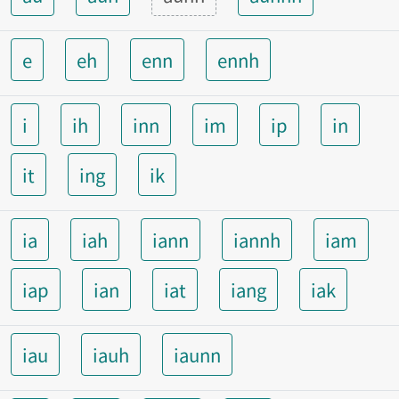
e
eh
enn
ennh
i
ih
inn
im
ip
in
it
ing
ik
ia
iah
iann
iannh
iam
iap
ian
iat
iang
iak
iau
iauh
iaunn