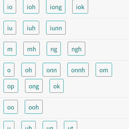
io
ioh
iong
iok
iu
iuh
iunn
m
mh
ng
ngh
o
oh
onn
onnh
om
op
ong
ok
oo
ooh
u
uh
un
ut