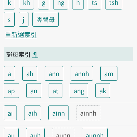
k
kh
g
ng
h
ts
tsh
s
j
零聲母
重新選索引
韻母索引
¶
a
ah
ann
annh
am
ap
an
at
ang
ak
ai
aih
ainn
ainnh
au
auh
aunn
aunnh