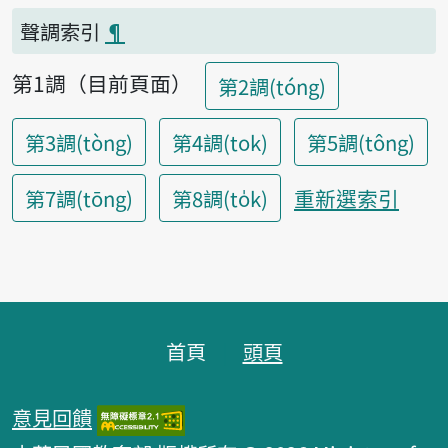
聲調索引
¶
第1調（目前頁面）
第2調(tóng)
第3調(tòng)
第4調(tok)
第5調(tông)
重新選索引
第7調(tōng)
第8調(to̍k)
頁腳區塊
首頁
頭頁
意見回饋