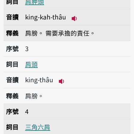
詞目
肩胛頭
音讀
king-kah-thâu
播放音讀king-kah-thâ
釋義
肩膀。
需要承擔的責任。
序號3肩頭
序號
3
詞目
肩頭
音讀
king-thâu
播放音讀king-thâu
釋義
肩膀。
序號4三角六肩
序號
4
詞目
三角六肩