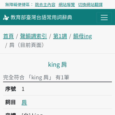
無障礙便捷區：
跳去主內容
網站導覽
切換網站翻譯
教育部
臺灣台語
常用詞
辭典
首頁
聲韻調索引
第1調
韻母ing
肩（目前頁面）
king 肩
主內容區塊
完全符合 「king 肩」 有1筆
序號1肩
序號
1
詞目
肩