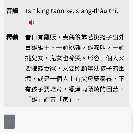
音讀
Tsi̍t king tann ke, siang-thâu thî.
播放音讀Tsi̍t king tann ke, siang-thâu
釋義
昔日有雞販，喪偶後靠著挑擔子出外
賣雞維生。一頭挑雞，雞啼叫，一頭
挑兒女，兒女也啼哭。形容一個人又
要賺錢養家，又要照顧年幼孩子的困
境，或是一個人上有父母要奉養，下
有孩子要培育，蠟燭兩頭燒的困苦。
「雞」諧音「家」。
第
頁
1