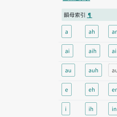
韻母索引
¶
a
ah
a
ai
aih
a
au
auh
a
e
eh
e
i
ih
i