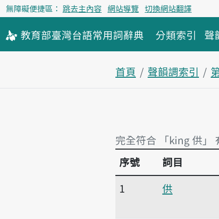
無障礙便捷區：
跳去主內容
網站導覽
切換網站翻譯
教育部
臺灣台語
常用詞
辭典
分類索引
聲
首頁
聲韻調索引
完全符合 「king 供」
序號
詞目
完全符合 「king 供」 
1
供