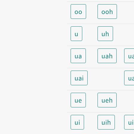
oo
ooh
u
uh
ua
uah
u
uai
u
ue
ueh
ui
uih
u