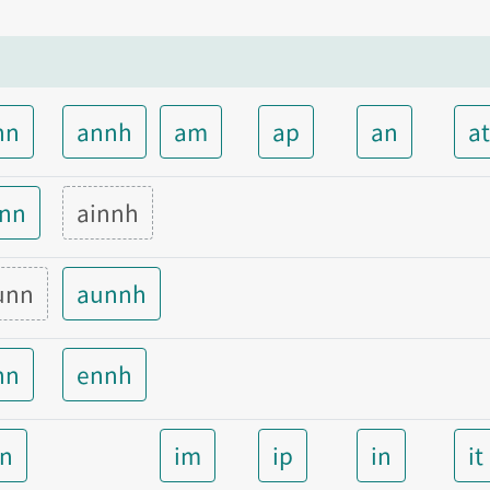
nn
annh
am
ap
an
a
inn
ainnh
unn
aunnh
nn
ennh
nn
im
ip
in
it