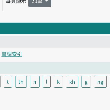
每頁顯示
20筆
聲調索引
t
th
n
l
k
kh
g
ng