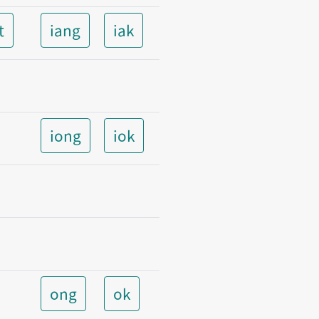
t
iang
iak
iong
iok
ong
ok