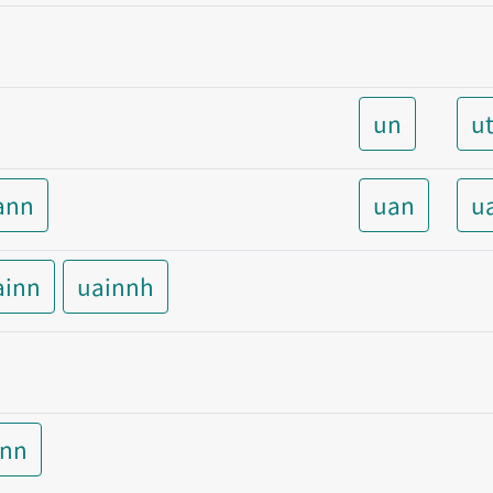
un
u
ann
uan
u
ainn
uainnh
inn