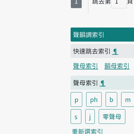
第
頁
1
跳去第
頁
頁碼
聲韻調索引
快速跳去索引
¶
聲母索引
韻母索引
聲母索引
¶
p
ph
b
m
s
j
零聲母
重新選索引