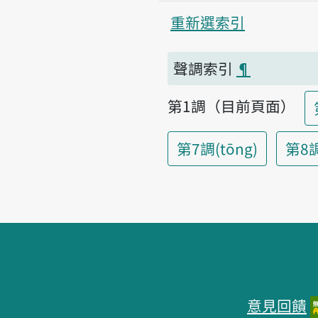
重新選索引
聲調索引
¶
第1調（目前頁面）
第7調(tōng)
第8調(
頁腳區塊
意見回饋