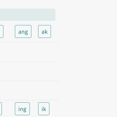
t
ang
ak
ing
ik