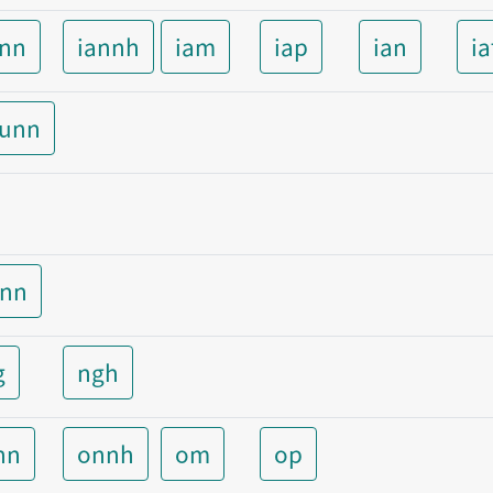
ann
iannh
iam
iap
ian
ia
aunn
unn
g
ngh
nn
onnh
om
op