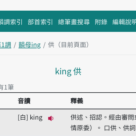
韻調索引
部首索引
總筆畫搜尋
附錄
編輯說
第1調
韻母ing
供（目前頁面）
主內容區塊
king 供
 有1筆
音讀
釋義
有1筆
白
king
供述、招認。經由審問
播放音讀king
情原委）。
口供、供詞