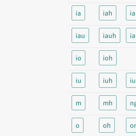
ia
iah
i
iau
iauh
i
io
ioh
iu
iuh
i
m
mh
n
o
oh
o