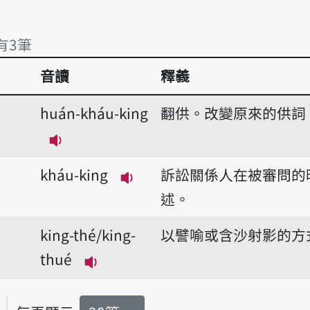
 有3筆
音讀
釋義
有3筆
huán-kháu-king
翻供。改變原來的供詞
播放音讀huán-kháu-king
kháu-king
訴訟關係人在被審問的
播放音讀kháu-king
述。
king-thé/king-
以譬喻或含沙射影的方
thué
播放音讀king-thé/king-thué