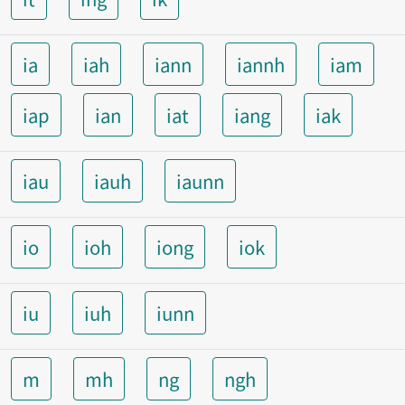
ia
iah
iann
iannh
iam
iap
ian
iat
iang
iak
iau
iauh
iaunn
io
ioh
iong
iok
iu
iuh
iunn
m
mh
ng
ngh