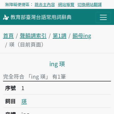
無障礙便捷區：
跳去主內容
網站導覽
切換網站翻譯
教育部
臺灣台語
常用詞
辭典
首頁
聲韻調索引
第1調
韻母ing
瑛（目前頁面）
ing 瑛
主內容區塊
完全符合 「ing 瑛」 有1筆
序號1瑛
序號
1
詞目
瑛