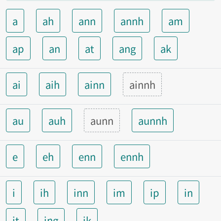
a
ah
ann
annh
am
ap
an
at
ang
ak
ai
aih
ainn
ainnh
au
auh
aunn
aunnh
e
eh
enn
ennh
i
ih
inn
im
ip
in
it
ing
ik