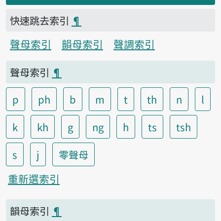
快速跳去索引
¶
聲母索引
韻母索引
聲調索引
聲母索引
¶
p
ph
b
m
t
th
n
l
k
kh
g
ng
h
ts
tsh
s
j
零聲母
重新選索引
韻母索引
¶