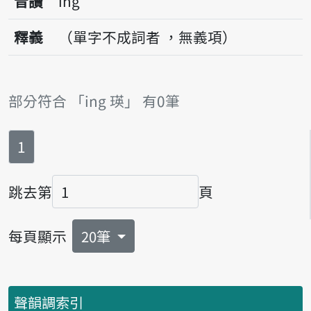
音讀
ing
釋義
（單字不成詞者 ，無義項）
部分符合 「ing 瑛」 有0筆
第
頁
1
跳去第
頁
頁碼
每頁顯示
20筆
聲韻調索引