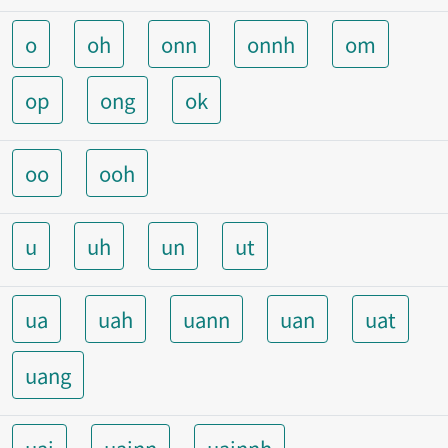
o
oh
onn
onnh
om
op
ong
ok
oo
ooh
u
uh
un
ut
ua
uah
uann
uan
uat
uang