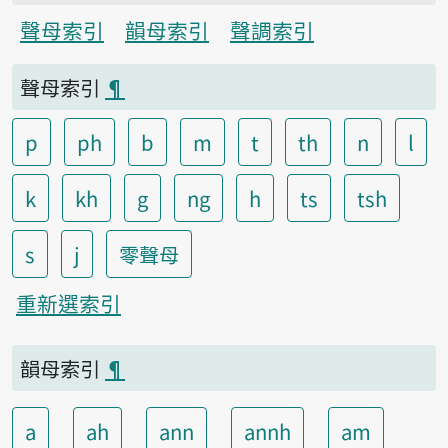
聲母索引
韻母索引
聲調索引
聲母索引
¶
p
ph
b
m
t
th
n
l
k
kh
g
ng
h
ts
tsh
s
j
零聲母
重新選索引
韻母索引
¶
a
ah
ann
annh
am