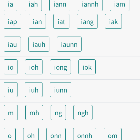
ia
iah
iann
iannh
iam
iap
ian
iat
iang
iak
iau
iauh
iaunn
io
ioh
iong
iok
iu
iuh
iunn
m
mh
ng
ngh
o
oh
onn
onnh
om