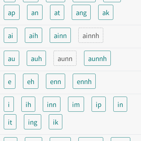
ap
an
at
ang
ak
ai
aih
ainn
ainnh
au
auh
aunn
aunnh
e
eh
enn
ennh
i
ih
inn
im
ip
in
it
ing
ik