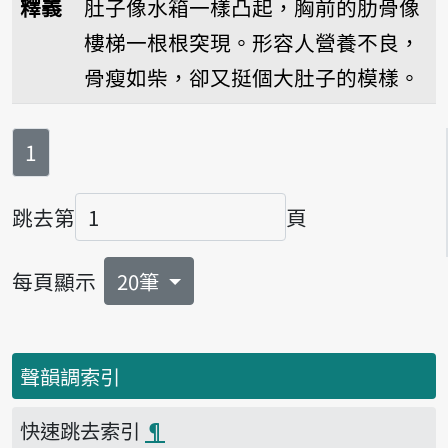
釋義
肚子像水箱一樣凸起，胸前的肋骨像
樓梯一根根突現。形容人營養不良，
骨瘦如柴，卻又挺個大肚子的模樣。
第
頁
1
跳去第
頁
頁碼
每頁顯示
20筆
聲韻調索引
快速跳去索引
¶