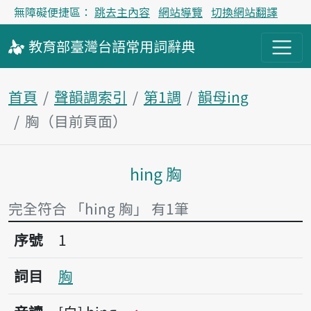
無障礙便捷區：
跳去主內容
網站導覽
切換網站翻譯
教育部
臺灣台語
常用詞
辭典
首頁
聲韻調索引
第1調
韻母ing
胸（目前頁面）
hing 胸
主內容區塊
完全符合 「hing 胸」 有1筆
序號1胸
序號
1
詞目
胸