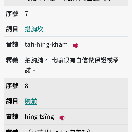
序號7搭胸坎
序號
7
詞目
搭胸坎
音讀
tah-hing-khám
播放音讀tah-hing-k
釋義
拍胸脯。
比喻很有自信做保證或承
諾。
序號8胸前
序號
8
詞目
胸前
音讀
hing-tsîng
播放音讀hing-tsîng