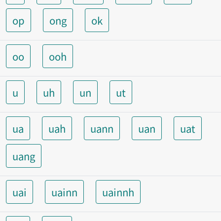
op
ong
ok
oo
ooh
u
uh
un
ut
ua
uah
uann
uan
uat
uang
uai
uainn
uainnh