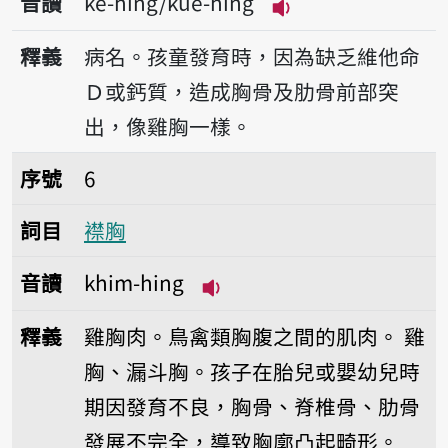
音讀
ke-hing/kue-hing
播放音讀ke-hing/k
釋義
病名。孩童發育時，因為缺乏維他命
Ｄ或鈣質，造成胸骨及肋骨前部突
出，像雞胸一樣。
序號6襟胸
序號
6
詞目
襟胸
音讀
khim-hing
播放音讀khim-hing
釋義
雞胸肉。鳥禽類胸腹之間的肌肉。
雞
胸、漏斗胸。孩子在胎兒或嬰幼兒時
期因發育不良，胸骨、脊椎骨、肋骨
發展不完全，導致胸廓凸起畸形。