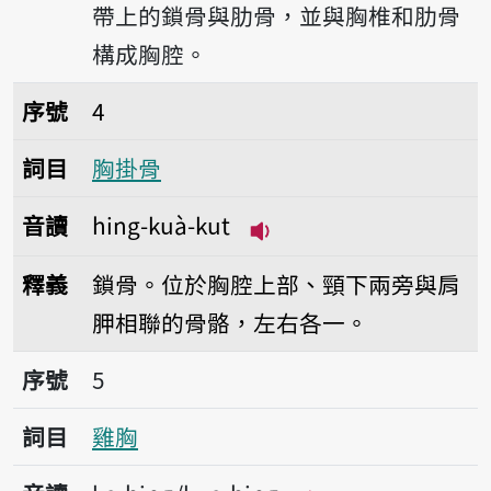
帶上的鎖骨與肋骨，並與胸椎和肋骨
構成胸腔。
序號4胸掛骨
序號
4
詞目
胸掛骨
音讀
hing-kuà-kut
播放音讀hing-kuà-kut
釋義
鎖骨。位於胸腔上部、頸下兩旁與肩
胛相聯的骨骼，左右各一。
序號5雞胸
序號
5
詞目
雞胸