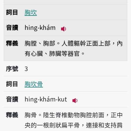
詞目
胸坎
音讀
hing-khám
播放音讀hing-khám
釋義
胸膛、胸部。人體軀幹正面上部，內
有心臟、肺臟等器官。
序號3胸坎骨
序號
3
詞目
胸坎骨
音讀
hing-khám-kut
播放音讀hing-khám-
釋義
胸骨。陸生脊椎動物胸腔前面，正中
央的一根劍狀扁平骨，連接和支持肩