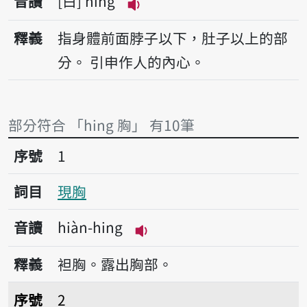
音讀
白
hing
播放音讀hing
釋義
指身體前面脖子以下，肚子以上的部
分。
引申作人的內心。
部分符合 「hing 胸」 有10筆
序號1現胸
序號
1
詞目
現胸
音讀
hiàn-hing
播放音讀hiàn-hing
釋義
袒胸。露出胸部。
序號2胸坎
序號
2