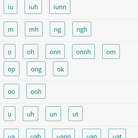
iu
iuh
iunn
m
mh
ng
ngh
o
oh
onn
onnh
om
op
ong
ok
oo
ooh
u
uh
un
ut
ua
uah
uann
uan
uat