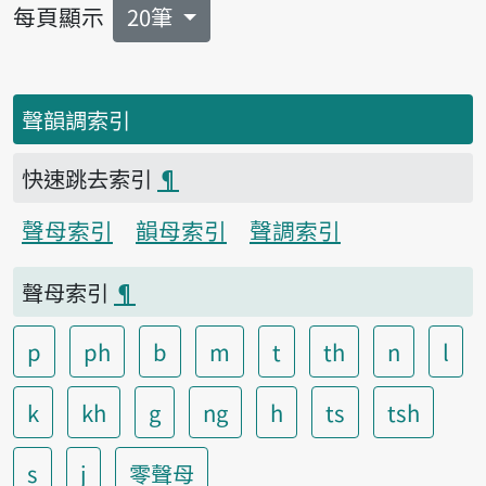
每頁顯示
20筆
聲韻調索引
快速跳去索引
¶
聲母索引
韻母索引
聲調索引
聲母索引
¶
p
ph
b
m
t
th
n
l
k
kh
g
ng
h
ts
tsh
s
j
零聲母