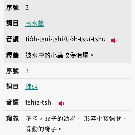
序號2著水蛆
序號
2
詞目
著水蛆
音讀
tio̍h-tsuí-tshi/tio̍h-tsuí-tshu
播放音讀tio
釋義
被水中的小蟲咬傷潰爛。
序號3捙蛆
序號
3
詞目
捙蛆
音讀
tshia-tshi
播放音讀tshia-tshi
釋義
孑孓，蚊子的幼蟲。
形容小孩過動、
躁動的樣子。