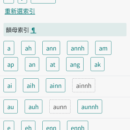
重新選索引
韻母索引
¶
a
ah
ann
annh
am
ap
an
at
ang
ak
ai
aih
ainn
ainnh
au
auh
aunn
aunnh
e
eh
enn
ennh