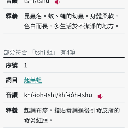
音讀
tshi/tshu
播放音讀tshi/tshu
釋義
昆蟲名。蚊、蠅的幼蟲。身體柔軟，
色白而長，多生活於不潔淨的地方。
部分符合 「tshi 蛆」 有4筆
序號1起藥蛆
序號
1
詞目
起藥蛆
音讀
khí-io̍h-tshi/khí-io̍h-tshu
播放音讀khí-i
釋義
起藥布疹。指貼膏藥過後引發皮膚的
發炎紅腫。