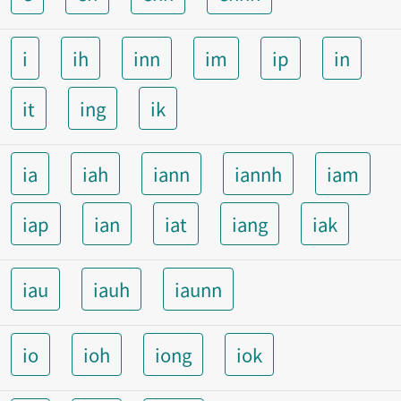
i
ih
inn
im
ip
in
it
ing
ik
ia
iah
iann
iannh
iam
iap
ian
iat
iang
iak
iau
iauh
iaunn
io
ioh
iong
iok