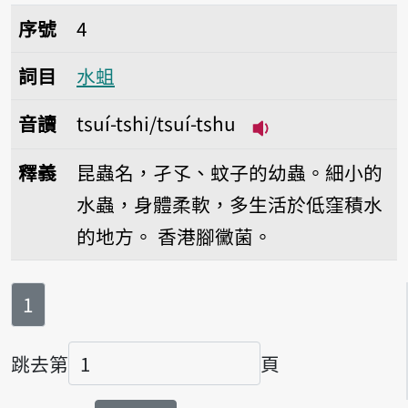
序號4水蛆
序號
4
詞目
水蛆
音讀
tsuí-tshi/tsuí-tshu
播放音讀tsuí-tshi/
釋義
昆蟲名，孑孓、蚊子的幼蟲。細小的
水蟲，身體柔軟，多生活於低窪積水
的地方。
香港腳黴菌。
第
頁
1
跳去第
頁
頁碼