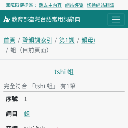
無障礙便捷區：
跳去主內容
網站導覽
切換網站翻譯
教育部
臺灣台語
常用詞
辭典
首頁
聲韻調索引
第1調
韻母i
蛆（目前頁面）
tshi 蛆
主內容區塊
完全符合 「tshi 蛆」 有1筆
序號1蛆
序號
1
詞目
蛆