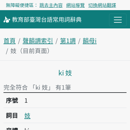
無障礙便捷區：
跳去主內容
網站導覽
切換網站翻譯
教育部
臺灣台語
常用詞
辭典
首頁
聲韻調索引
第1調
韻母i
妓（目前頁面）
ki 妓
主內容區塊
完全符合 「ki 妓」 有1筆
序號1妓
序號
1
詞目
妓