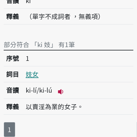
音讀
ki
釋義
（單字不成詞者 ，無義項）
部分符合 「ki 妓」 有1筆
序號1妓女
序號
1
詞目
妓女
音讀
ki-lí/ki-lú
播放音讀ki-lí/ki-lú
釋義
以賣淫為業的女子。
第
頁
1