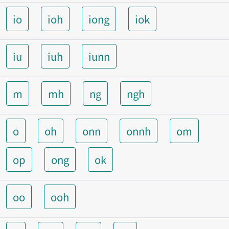
io
ioh
iong
iok
iu
iuh
iunn
m
mh
ng
ngh
o
oh
onn
onnh
om
op
ong
ok
oo
ooh