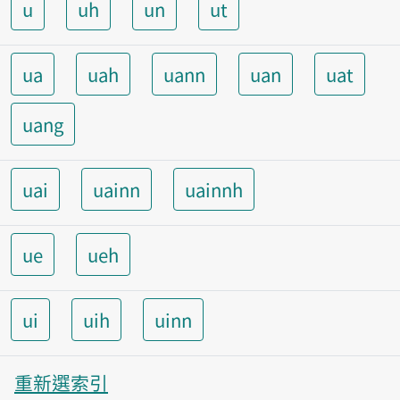
u
uh
un
ut
ua
uah
uann
uan
uat
uang
uai
uainn
uainnh
ue
ueh
ui
uih
uinn
重新選索引