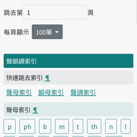
跳去第
頁
頁碼
每頁顯示
100筆
聲韻調索引
快速跳去索引
¶
聲母索引
韻母索引
聲調索引
聲母索引
¶
p
ph
b
m
t
th
n
l