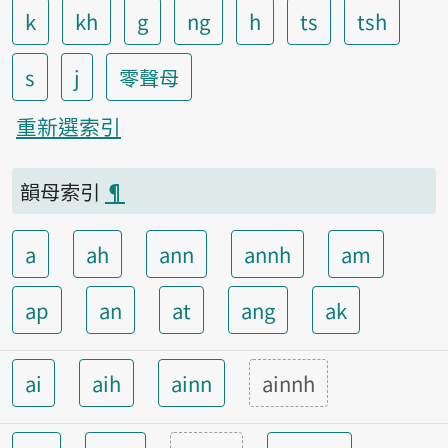
k
kh
g
ng
h
ts
tsh
s
j
零聲母
重新選索引
韻母索引
¶
a
ah
ann
annh
am
ap
an
at
ang
ak
ai
aih
ainn
ainnh