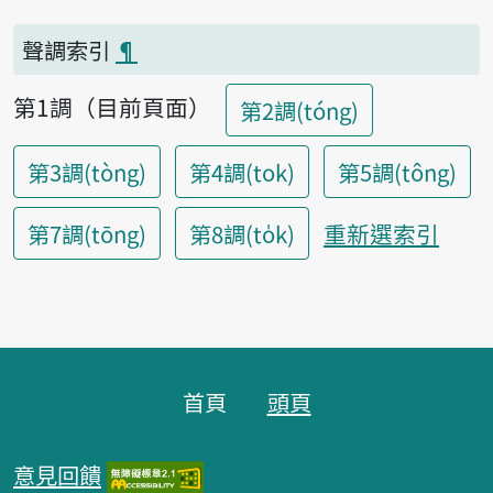
聲調索引
¶
第1調（目前頁面）
第2調(tóng)
第3調(tòng)
第4調(tok)
第5調(tông)
重新選索引
第7調(tōng)
第8調(to̍k)
頁腳區塊
首頁
頭頁
意見回饋