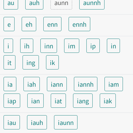
au
auh
aunn
aunnh
e
eh
enn
ennh
i
ih
inn
im
ip
in
it
ing
ik
ia
iah
iann
iannh
iam
iap
ian
iat
iang
iak
iau
iauh
iaunn