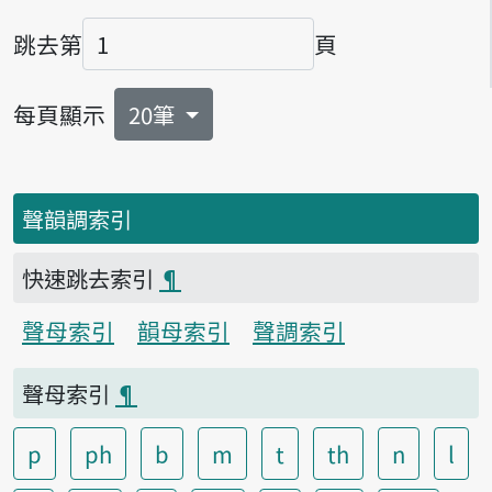
跳去第
頁
頁碼
每頁顯示
20筆
聲韻調索引
快速跳去索引
¶
聲母索引
韻母索引
聲調索引
聲母索引
¶
p
ph
b
m
t
th
n
l