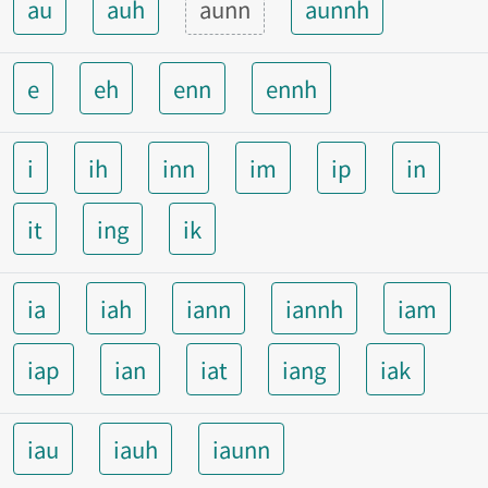
au
auh
aunn
aunnh
e
eh
enn
ennh
i
ih
inn
im
ip
in
it
ing
ik
ia
iah
iann
iannh
iam
iap
ian
iat
iang
iak
iau
iauh
iaunn