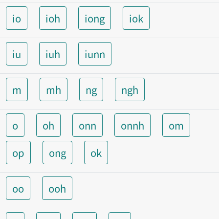
io
ioh
iong
iok
iu
iuh
iunn
m
mh
ng
ngh
o
oh
onn
onnh
om
op
ong
ok
oo
ooh