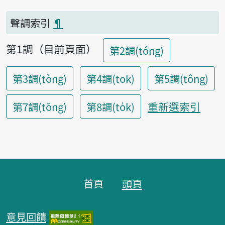
聲調索引
¶
第1調（目前頁面）
第2調(tóng)
第3調(tòng)
第4調(tok)
第5調(tông)
重新選索引
第7調(tōng)
第8調(to̍k)
頁腳區塊
首頁
頭頁
意見回饋