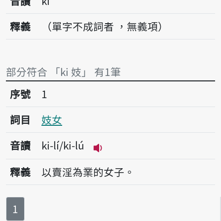
音讀
ki
釋義
（單字不成詞者 ，無義項）
部分符合 「ki 妓」 有1筆
序號1妓女
序號
1
詞目
妓女
音讀
ki-lí/ki-lú
播放音讀ki-lí/ki-lú
釋義
以賣淫為業的女子。
第
頁
1