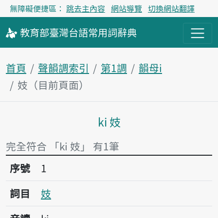
無障礙便捷區：
跳去主內容
網站導覽
切換網站翻譯
教育部
臺灣台語
常用詞
辭典
首頁
聲韻調索引
第1調
韻母i
妓（目前頁面）
ki 妓
主內容區塊
完全符合 「ki 妓」 有1筆
序號1妓
序號
1
詞目
妓