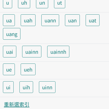
u
uh
un
ut
ua
uah
uann
uan
uat
uang
uai
uainn
uainnh
ue
ueh
ui
uih
uinn
重新選索引