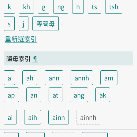
k
kh
g
ng
h
ts
tsh
s
j
零聲母
重新選索引
韻母索引
¶
a
ah
ann
annh
am
ap
an
at
ang
ak
ai
aih
ainn
ainnh