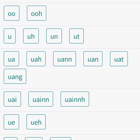
oo
ooh
u
uh
un
ut
ua
uah
uann
uan
uat
uang
uai
uainn
uainnh
ue
ueh