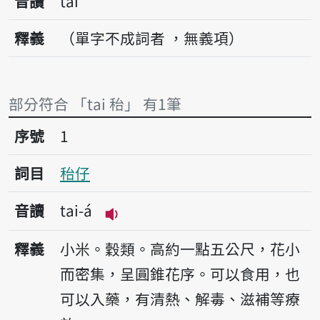
音讀
tai
釋義
（單字不成詞者 ，無義項）
部分符合 「tai 秮」 有1筆
序號1秮仔
序號
1
詞目
秮仔
音讀
tai-á
播放音讀tai-á
釋義
小米。穀類。高約一點五公尺，花小
而密集，呈圓錐花序。可以食用，也
可以入藥，有清熱、解毒、滋補等療