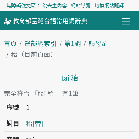
無障礙便捷區：
跳去主內容
網站導覽
切換網站翻譯
教育部
臺灣台語
常用詞
辭典
首頁
聲韻調索引
第1調
韻母ai
秮（目前頁面）
tai 秮
主內容區塊
完全符合 「tai 秮」 有1筆
序號1秮
序號
1
詞目
秮
替