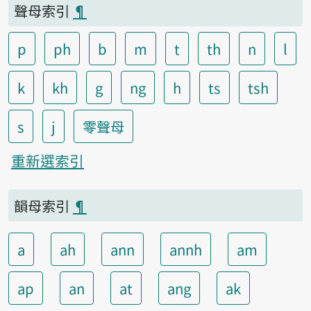
聲母索引
¶
p
ph
b
m
t
th
n
l
k
kh
g
ng
h
ts
tsh
s
j
零聲母
重新選索引
韻母索引
¶
a
ah
ann
annh
am
ap
an
at
ang
ak