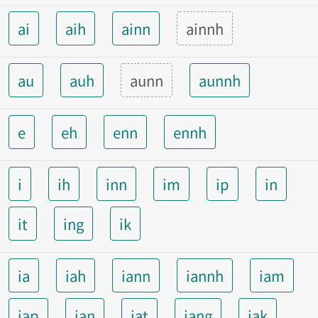
ai
aih
ainn
ainnh
au
auh
aunn
aunnh
e
eh
enn
ennh
i
ih
inn
im
ip
in
it
ing
ik
ia
iah
iann
iannh
iam
iap
ian
iat
iang
iak