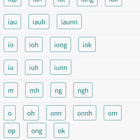
iau
iauh
iaunn
io
ioh
iong
iok
iu
iuh
iunn
m
mh
ng
ngh
o
oh
onn
onnh
om
op
ong
ok