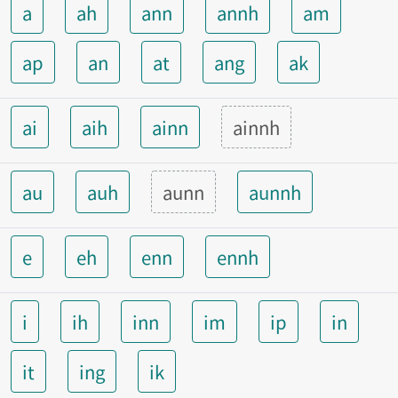
a
ah
ann
annh
am
ap
an
at
ang
ak
ai
aih
ainn
ainnh
au
auh
aunn
aunnh
e
eh
enn
ennh
i
ih
inn
im
ip
in
it
ing
ik