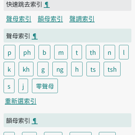
快速跳去索引
¶
聲母索引
韻母索引
聲調索引
聲母索引
¶
p
ph
b
m
t
th
n
l
k
kh
g
ng
h
ts
tsh
s
j
零聲母
重新選索引
韻母索引
¶