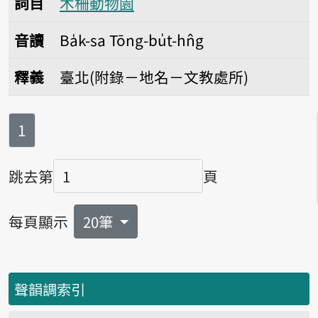
詞目
木柵動物園
音讀
Ba̍k-sa Tōng-bu̍t-hn̂g
釋義
臺北(附錄－地名－文教處所)
第
頁
1
跳去第
頁
頁碼
每頁顯示
20筆
聲韻調索引