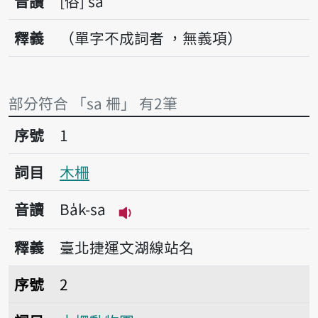
音讀
俗
sa
釋義
（單字不成詞者 ，無義項）
部分符合 「sa 柵」 有2筆
序號1木柵
序號
1
詞目
木柵
音讀
Ba̍k-sa
播放音讀Ba̍k-sa
釋義
臺北捷運文湖線站名
序號2木柵動物園
序號
2