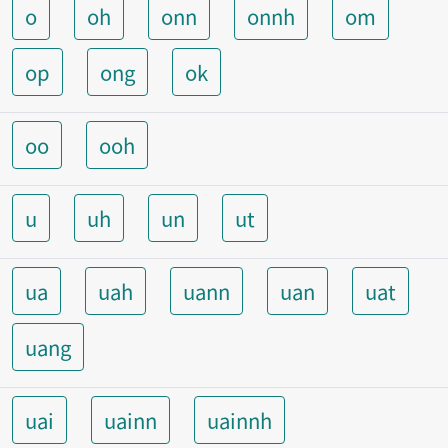
o
oh
onn
onnh
om
op
ong
ok
oo
ooh
u
uh
un
ut
ua
uah
uann
uan
uat
uang
uai
uainn
uainnh