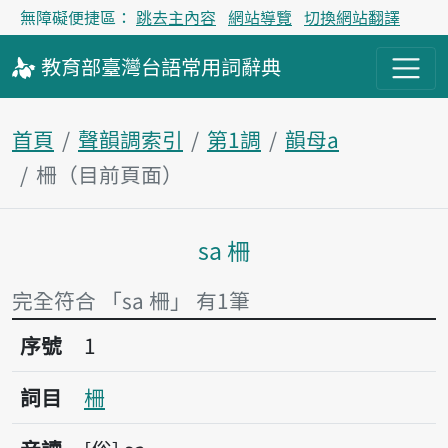
無障礙便捷區：
跳去主內容
網站導覽
切換網站翻譯
教育部
臺灣台語
常用詞
辭典
首頁
聲韻調索引
第1調
韻母a
柵（目前頁面）
sa 柵
主內容區塊
完全符合 「sa 柵」 有1筆
序號1柵
序號
1
詞目
柵