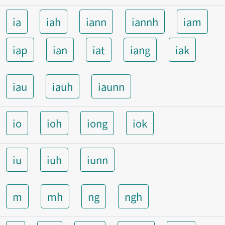
ia
iah
iann
iannh
iam
iap
ian
iat
iang
iak
iau
iauh
iaunn
io
ioh
iong
iok
iu
iuh
iunn
m
mh
ng
ngh