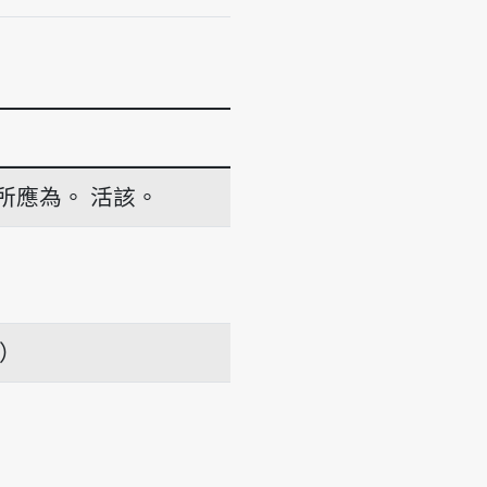
所應為。
活該。
iân
項）