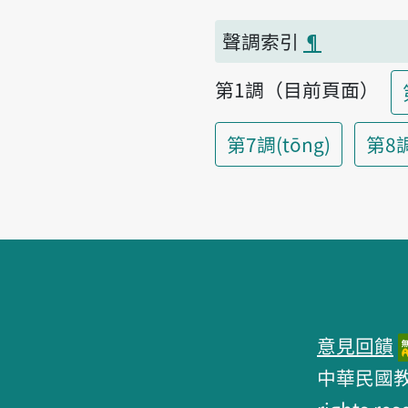
聲調索引
¶
第1調（目前頁面）
第7調(tōng)
第8調(
頁腳區塊
意見回饋
中華民國教育部 