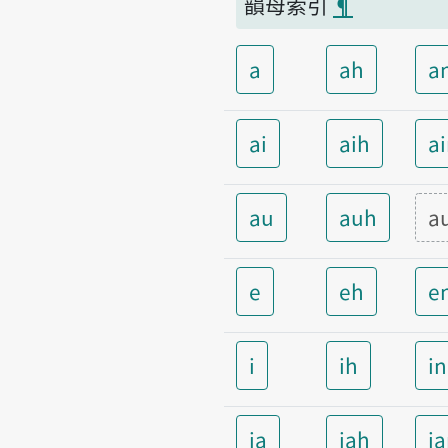
韻母索引
¶
a
ah
a
ai
aih
a
au
auh
a
e
eh
e
i
ih
i
ia
iah
i