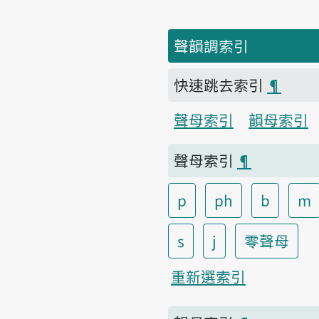
聲韻調索引
快速跳去索引
¶
聲母索引
韻母索引
聲母索引
¶
p
ph
b
m
s
j
零聲母
重新選索引