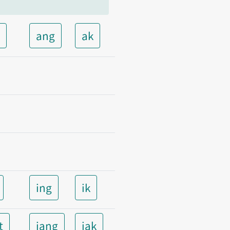
t
ang
ak
ing
ik
t
iang
iak