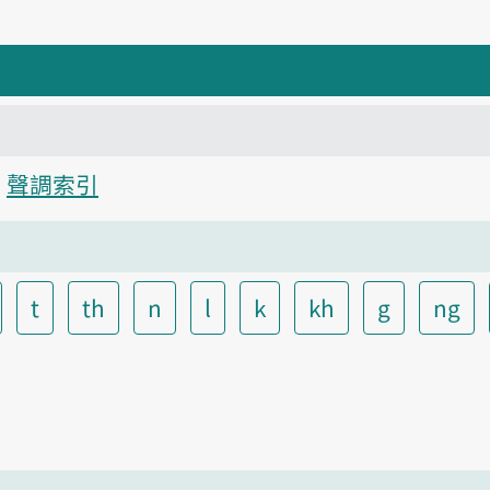
聲調索引
t
th
n
l
k
kh
g
ng