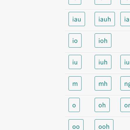
iau
iauh
i
io
ioh
iu
iuh
i
m
mh
n
o
oh
o
oo
ooh