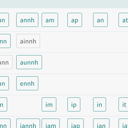
nn
annh
am
ap
an
a
inn
ainnh
unn
aunnh
nn
ennh
nn
im
ip
in
it
ann
iannh
iam
iap
ian
ia