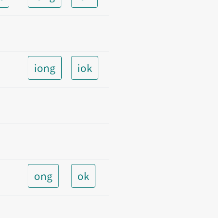
iong
iok
ong
ok