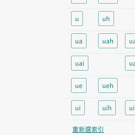
u
uh
ua
uah
u
uai
u
ue
ueh
ui
uih
u
重新選索引