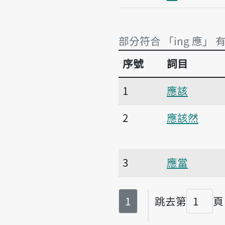
部分符合 「ing 應」 
序號
詞目
部分符合 「ing 應」 
1
應該
2
應該然
3
應當
第
頁
1
跳去第
頁
頁碼