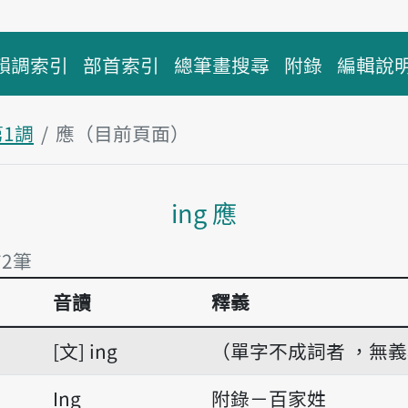
韻調索引
部首索引
總筆畫搜尋
附錄
編輯說
第1調
應（目前頁面）
主內容區塊
ing 應
有2筆
音讀
釋義
有2筆
文
ing
（單字不成詞者 ，無
Ing
附錄－百家姓