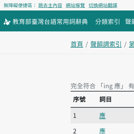
無障礙便捷區：
跳去主內容
網站導覽
切換網站翻譯
教育部
臺灣台語
常用詞
辭典
分類索引
聲
首頁
聲韻調索引
完全符合 「ing 應」 
序號
詞目
完全符合 「ing 應」 
1
應
2
應