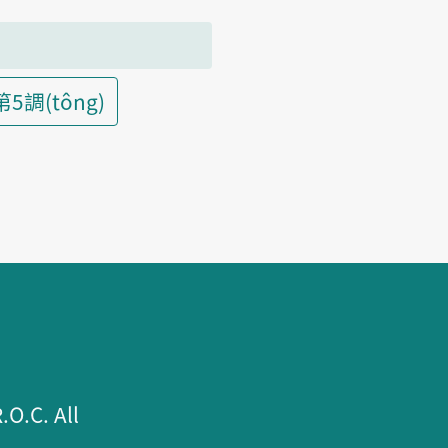
第5調(tông)
.C. All