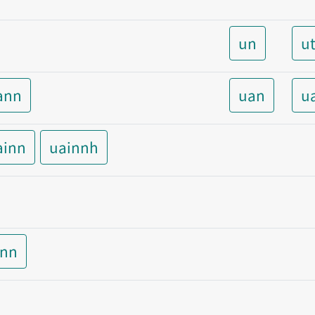
un
u
ann
uan
u
ainn
uainnh
inn