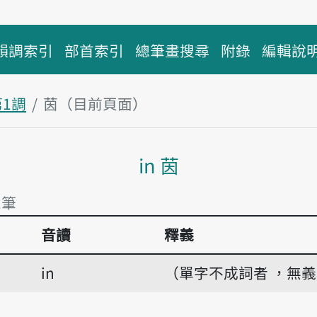
韻調索引
部首索引
總筆畫搜尋
附錄
編輯說
第1調
茵（目前頁面）
主內容區塊
in 茵
1筆
音讀
釋義
1筆
in
（單字不成詞者 ，無