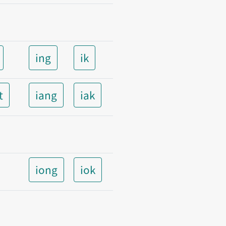
ing
ik
t
iang
iak
iong
iok