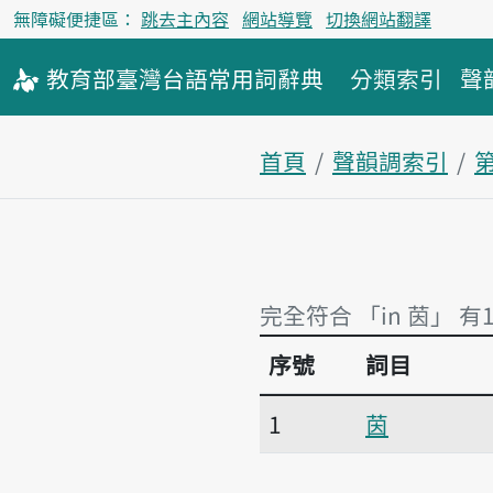
無障礙便捷區：
跳去主內容
網站導覽
切換網站翻譯
教育部
臺灣台語
常用詞
辭典
分類索引
聲
首頁
聲韻調索引
完全符合 「in 茵」 有
序號
詞目
完全符合 「in 茵」 有
1
茵