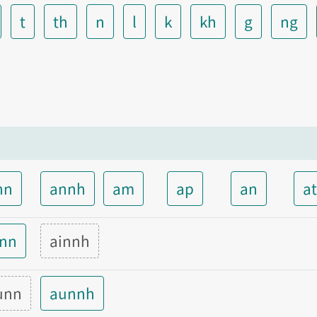
t
th
n
l
k
kh
g
ng
nn
annh
am
ap
an
a
inn
ainnh
unn
aunnh