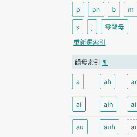
p
ph
b
m
s
j
零聲母
重新選索引
韻母索引
¶
a
ah
a
ai
aih
a
au
auh
a