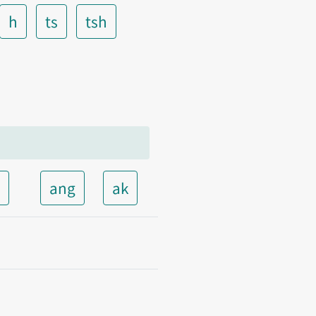
h
ts
tsh
t
ang
ak