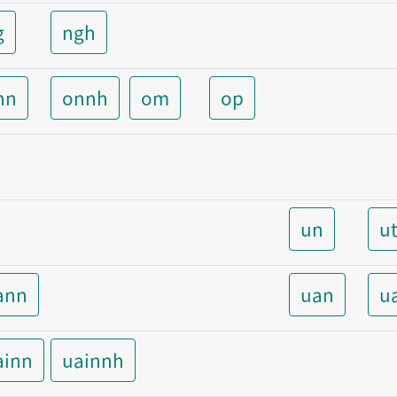
g
ngh
nn
onnh
om
op
un
u
ann
uan
u
ainn
uainnh