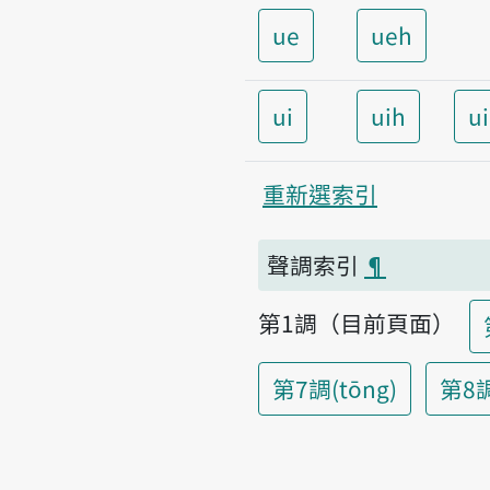
ue
ueh
ui
uih
u
重新選索引
聲調索引
¶
第1調（目前頁面）
第7調(tōng)
第8調(