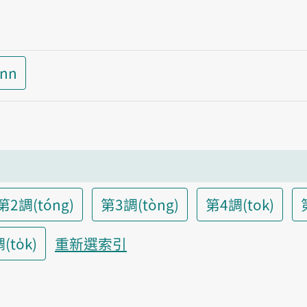
inn
第2調(tóng)
第3調(tòng)
第4調(tok)
to̍k)
重新選索引