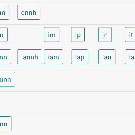
nn
ennh
nn
im
ip
in
it
ann
iannh
iam
iap
ian
ia
aunn
unn