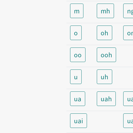
m
mh
n
o
oh
o
oo
ooh
u
uh
ua
uah
u
uai
u