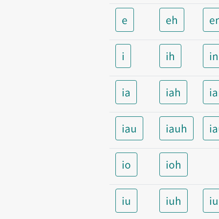
e
eh
e
i
ih
i
ia
iah
i
iau
iauh
i
io
ioh
iu
iuh
i