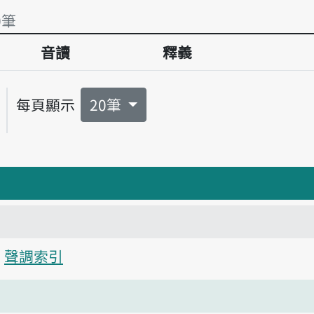
0筆
音讀
釋義
0筆
每頁顯示
20筆
聲調索引