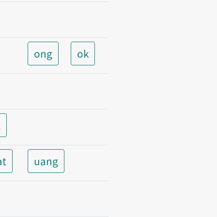
ong
ok
t
at
uang