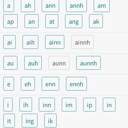
a
ah
ann
annh
am
ap
an
at
ang
ak
ai
aih
ainn
ainnh
au
auh
aunn
aunnh
e
eh
enn
ennh
i
ih
inn
im
ip
in
it
ing
ik