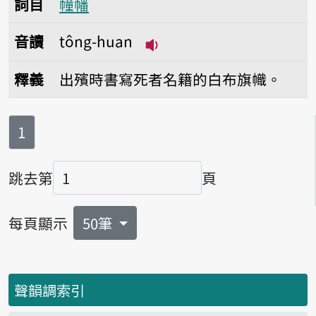
詞目
幢幡
音讀
tông-huan
播放音讀tông-huan
釋義
出殯時書寫死者名籍的白布旗幟。
第
頁
1
跳去第
頁
頁碼
每頁顯示
50筆
聲韻調索引