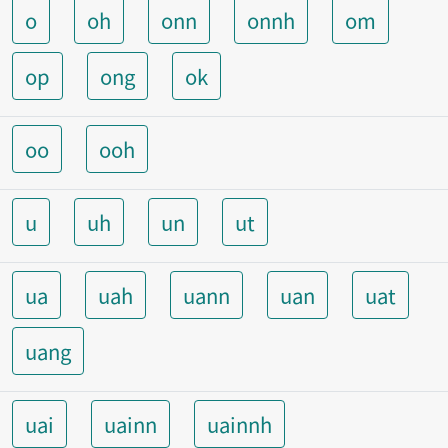
o
oh
onn
onnh
om
op
ong
ok
oo
ooh
u
uh
un
ut
ua
uah
uann
uan
uat
uang
uai
uainn
uainnh