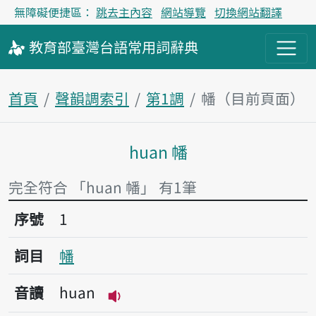
無障礙便捷區：
跳去主內容
網站導覽
切換網站翻譯
教育部
臺灣台語
常用詞
辭典
首頁
聲韻調索引
第1調
幡（目前頁面）
huan 幡
主內容區塊
完全符合 「huan 幡」 有1筆
序號1幡
序號
1
詞目
幡
音讀
huan