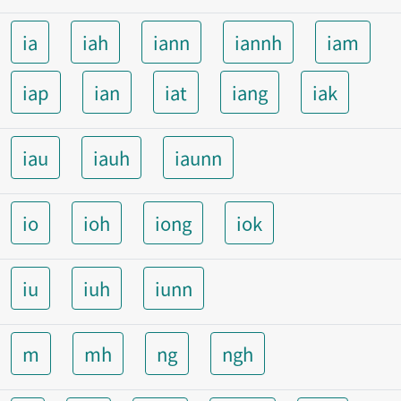
ia
iah
iann
iannh
iam
iap
ian
iat
iang
iak
iau
iauh
iaunn
io
ioh
iong
iok
iu
iuh
iunn
m
mh
ng
ngh