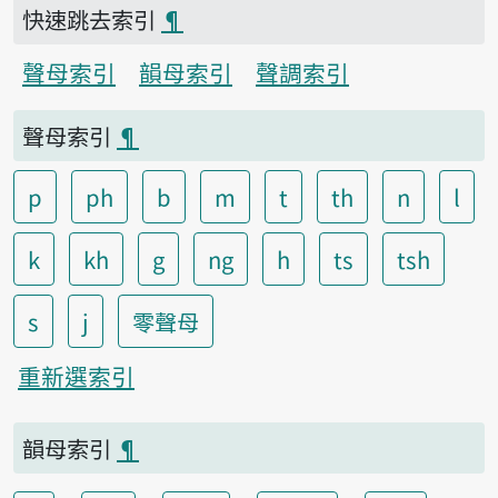
快速跳去索引
¶
聲母索引
韻母索引
聲調索引
聲母索引
¶
p
ph
b
m
t
th
n
l
k
kh
g
ng
h
ts
tsh
s
j
零聲母
重新選索引
韻母索引
¶