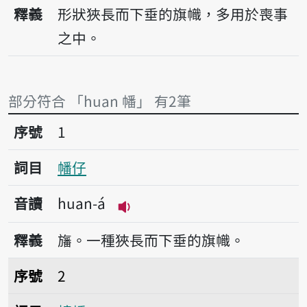
播放音讀huan
釋義
形狀狹長而下垂的旗幟，多用於喪事
之中。
部分符合 「huan 幡」 有2筆
序號1幡仔
序號
1
詞目
幡仔
音讀
huan-á
播放音讀huan-á
釋義
旛。一種狹長而下垂的旗幟。
序號2幢幡
序號
2