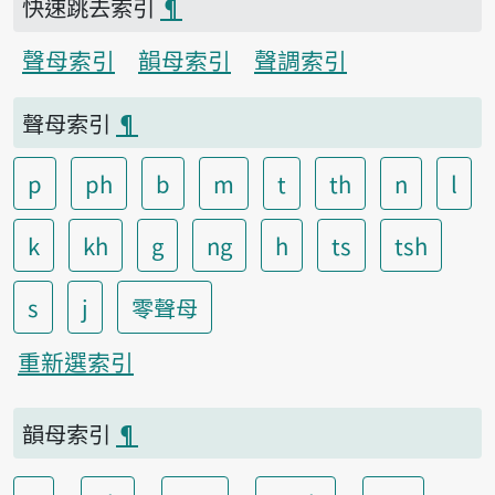
快速跳去索引
¶
聲母索引
韻母索引
聲調索引
聲母索引
¶
p
ph
b
m
t
th
n
l
k
kh
g
ng
h
ts
tsh
s
j
零聲母
重新選索引
韻母索引
¶