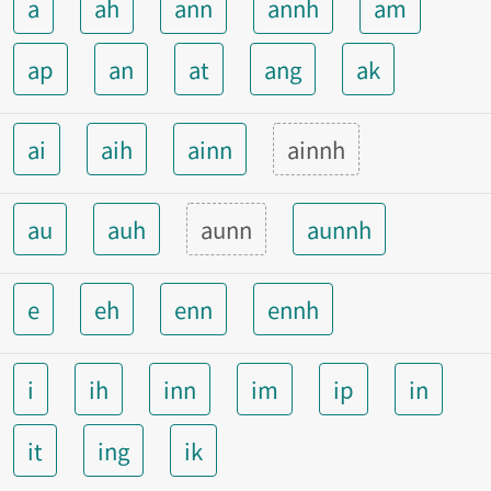
a
ah
ann
annh
am
ap
an
at
ang
ak
ai
aih
ainn
ainnh
au
auh
aunn
aunnh
e
eh
enn
ennh
i
ih
inn
im
ip
in
it
ing
ik