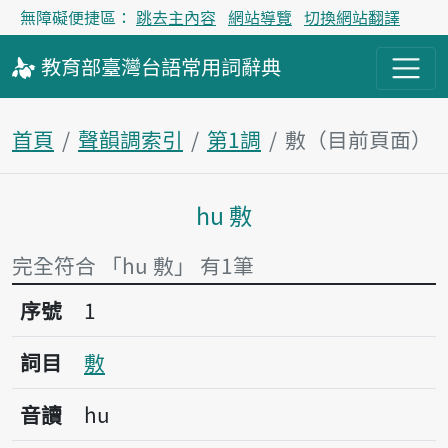
無障礙便捷區：
跳去主內容
網站導覽
切換網站翻譯
教育部
臺灣台語
常用詞
辭典
首頁
聲韻調索引
第1調
敷（目前頁面）
hu 敷
主內容區塊
完全符合 「hu 敷」 有1筆
序號1敷
序號
1
詞目
敷
音讀
hu