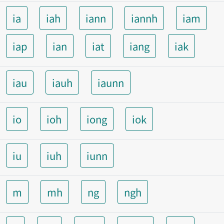
ia
iah
iann
iannh
iam
iap
ian
iat
iang
iak
iau
iauh
iaunn
io
ioh
iong
iok
iu
iuh
iunn
m
mh
ng
ngh