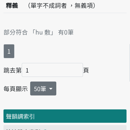
釋義
（單字不成詞者 ，無義項）
部分符合 「hu 敷」 有0筆
第
頁
1
跳去第
頁
頁碼
每頁顯示
50筆
聲韻調索引