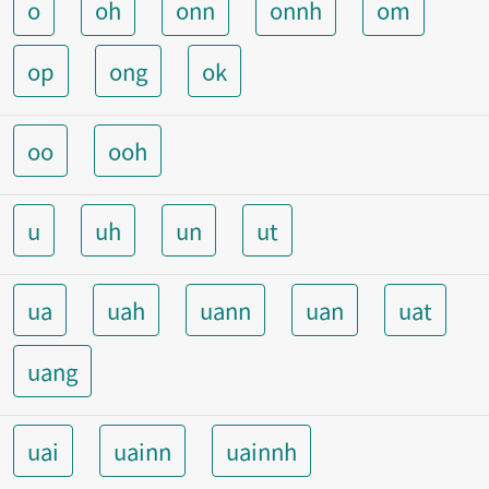
o
oh
onn
onnh
om
op
ong
ok
oo
ooh
u
uh
un
ut
ua
uah
uann
uan
uat
uang
uai
uainn
uainnh