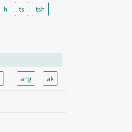
h
ts
tsh
t
ang
ak