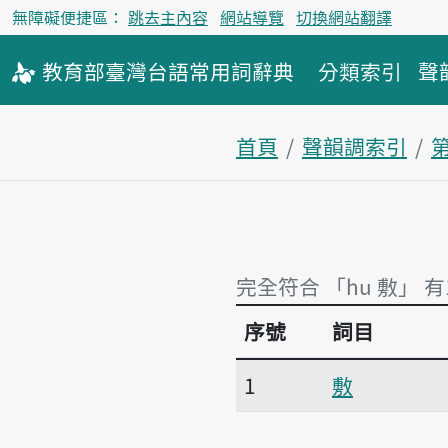
無障礙便捷區：
跳去主內容
網站導覽
切換網站翻譯
教育部
臺灣台語
常用詞
辭典
分類索引
聲
首頁
聲韻調索引
完全符合 「hu 敷」 有
序號
詞目
完全符合 「hu 敷」 有
1
敷