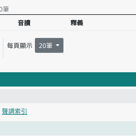
0筆
音讀
釋義
0筆
每頁顯示
20筆
聲調索引