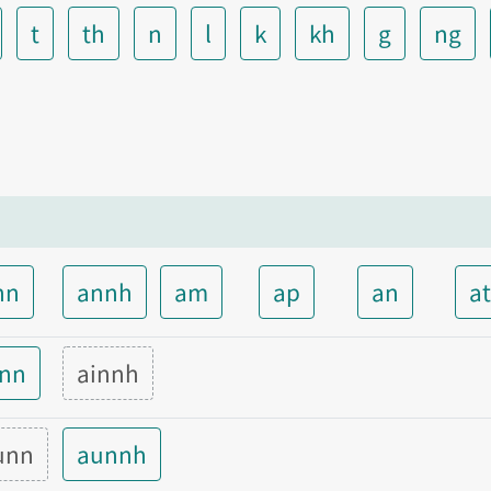
t
th
n
l
k
kh
g
ng
nn
annh
am
ap
an
a
inn
ainnh
unn
aunnh