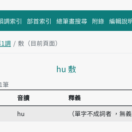
韻調索引
部首索引
總筆畫搜尋
附錄
編輯說
第1調
敷（目前頁面）
主內容區塊
hu 敷
1筆
音讀
釋義
1筆
hu
（單字不成詞者 ，無