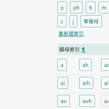
p
ph
b
m
s
j
零聲母
重新選索引
韻母索引
¶
a
ah
a
ai
aih
a
au
auh
a