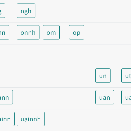
g
ngh
nn
onnh
om
op
un
u
ann
uan
u
ainn
uainnh