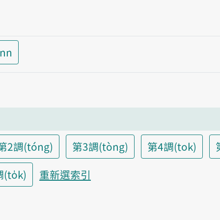
inn
第2調(tóng)
第3調(tòng)
第4調(tok)
to̍k)
重新選索引