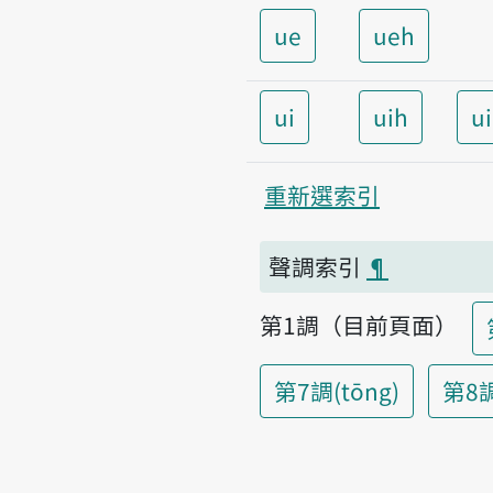
ue
ueh
ui
uih
u
重新選索引
聲調索引
¶
第1調（目前頁面）
第7調(tōng)
第8調(