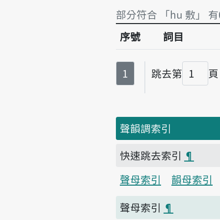
部分符合 「hu 敷」 有
序號
詞目
部分符合 「hu 敷」 有
第
頁
1
跳去第
頁
頁碼
聲韻調索引
快速跳去索引
¶
聲母索引
韻母索引
聲母索引
¶