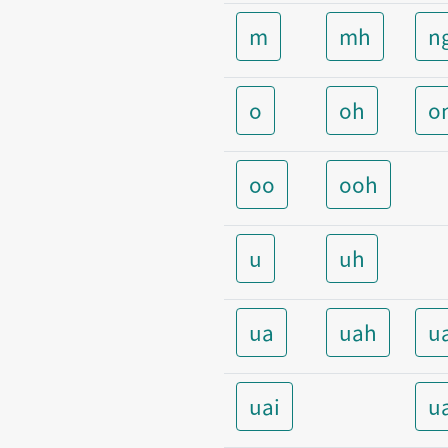
m
mh
n
o
oh
o
oo
ooh
u
uh
ua
uah
u
uai
u