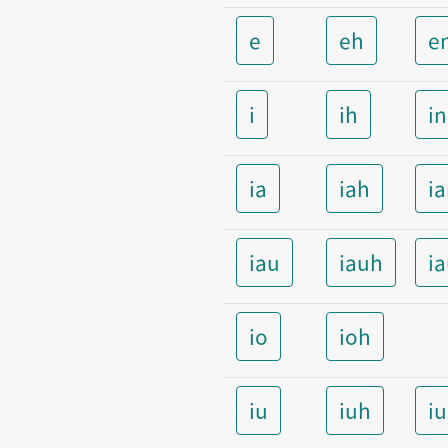
e
eh
e
i
ih
i
ia
iah
i
iau
iauh
i
io
ioh
iu
iuh
i