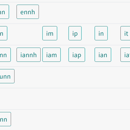
nn
ennh
nn
im
ip
in
it
ann
iannh
iam
iap
ian
ia
aunn
unn