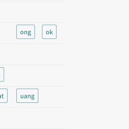
ong
ok
t
at
uang