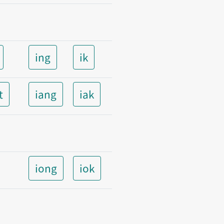
ing
ik
t
iang
iak
iong
iok