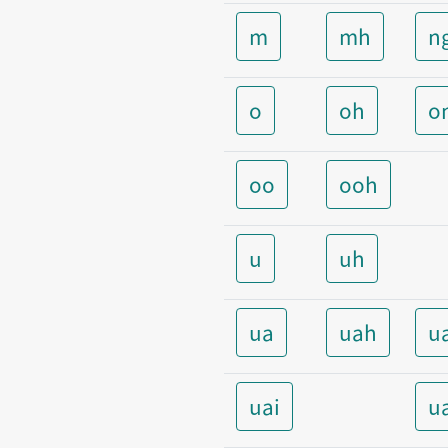
m
mh
n
o
oh
o
oo
ooh
u
uh
ua
uah
u
uai
u