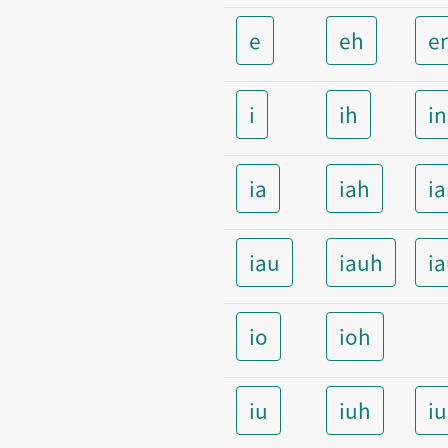
e
eh
e
i
ih
i
ia
iah
i
iau
iauh
i
io
ioh
iu
iuh
i