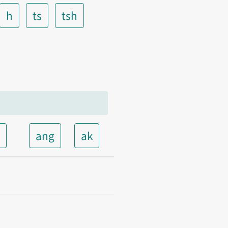
h
ts
tsh
t
ang
ak