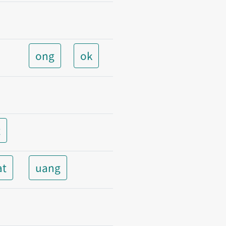
ong
ok
t
at
uang