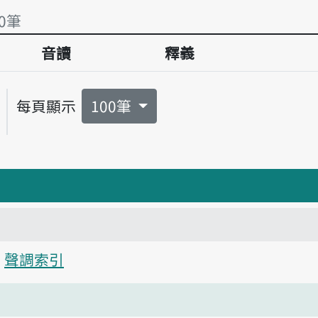
0筆
音讀
釋義
0筆
每頁顯示
100筆
聲調索引