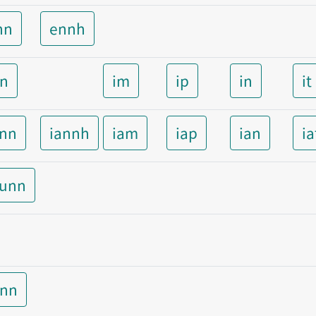
nn
ennh
nn
im
ip
in
it
ann
iannh
iam
iap
ian
ia
aunn
unn