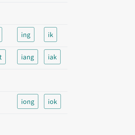
ing
ik
t
iang
iak
iong
iok