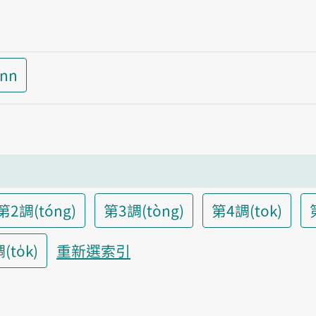
inn
第2調(tóng)
第3調(tòng)
第4調(tok)
to̍k)
重新選索引