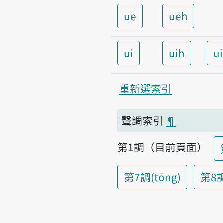
ue
ueh
ui
uih
u
重新選索引
聲調索引
¶
第1調（目前頁面）
第7調(tōng)
第8調(