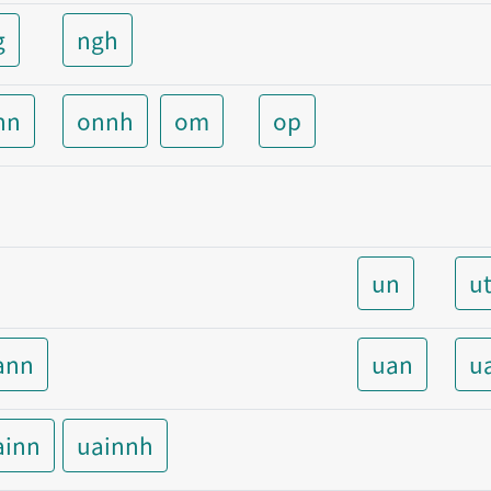
g
ngh
nn
onnh
om
op
un
u
ann
uan
u
ainn
uainnh