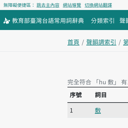
無障礙便捷區：
跳去主內容
網站導覽
切換網站翻譯
教育部
臺灣台語
常用詞
辭典
分類索引
聲
首頁
聲韻調索引
完全符合 「hu 敷」 有
序號
詞目
完全符合 「hu 敷」 有
1
敷