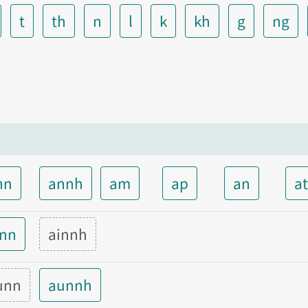
t
th
n
l
k
kh
g
ng
nn
annh
am
ap
an
a
inn
ainnh
unn
aunnh