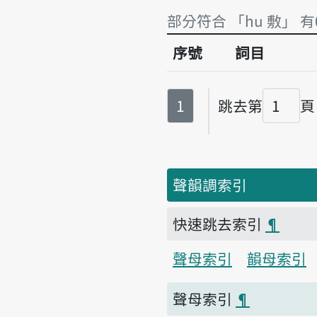
部分符合 「hu 敷」 有
序號
詞目
部分符合 「hu 敷」 有
第
頁
1
跳去第
頁
頁碼
聲韻調索引
快速跳去索引
¶
聲母索引
韻母索引
聲母索引
¶