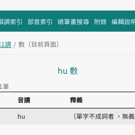
韻調索引
部首索引
總筆畫搜尋
附錄
編輯說
第1調
敷（目前頁面）
主內容區塊
hu 敷
1筆
音讀
釋義
1筆
hu
（單字不成詞者 ，無