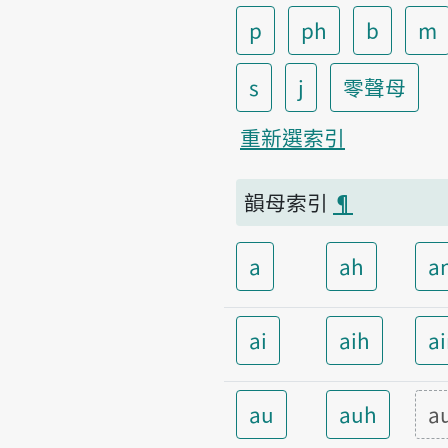
p
ph
b
m
s
j
零聲母
重新選索引
韻母索引
¶
a
ah
a
ai
aih
a
au
auh
a