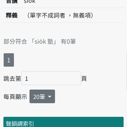
音讀
sio̍k
釋義
（單字不成詞者 ，無義項）
部分符合 「sio̍k 塾」 有0筆
第
頁
1
跳去第
頁
頁碼
每頁顯示
20筆
聲韻調索引