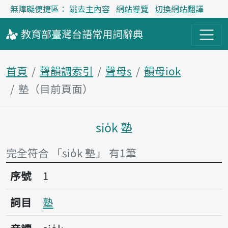
無障礙便捷區：
跳去主內容
網站導覽
切換網站翻譯
教育部
臺灣台語
常用詞
辭典
首頁
聲韻調索引
聲母s
韻母iok
塾（目前頁面）
sio̍k 塾
主內容區塊
完全符合 「sio̍k 塾」 有1筆
序號1塾
序號
1
詞目
塾