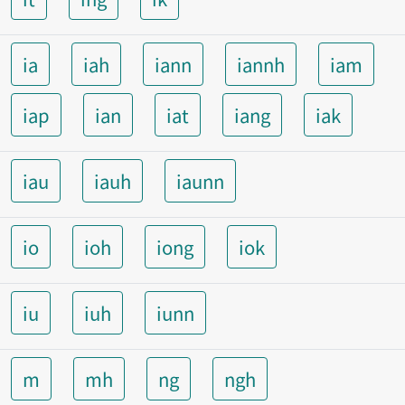
ia
iah
iann
iannh
iam
iap
ian
iat
iang
iak
iau
iauh
iaunn
io
ioh
iong
iok
iu
iuh
iunn
m
mh
ng
ngh