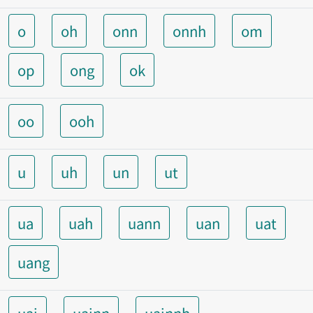
o
oh
onn
onnh
om
op
ong
ok
oo
ooh
u
uh
un
ut
ua
uah
uann
uan
uat
uang