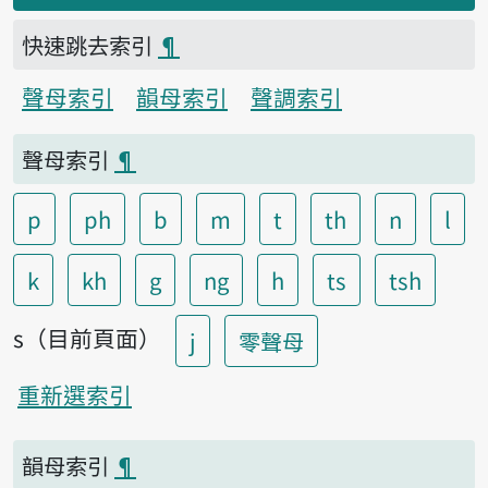
快速跳去索引
¶
聲母索引
韻母索引
聲調索引
聲母索引
¶
p
ph
b
m
t
th
n
l
k
kh
g
ng
h
ts
tsh
s（目前頁面）
j
零聲母
重新選索引
韻母索引
¶