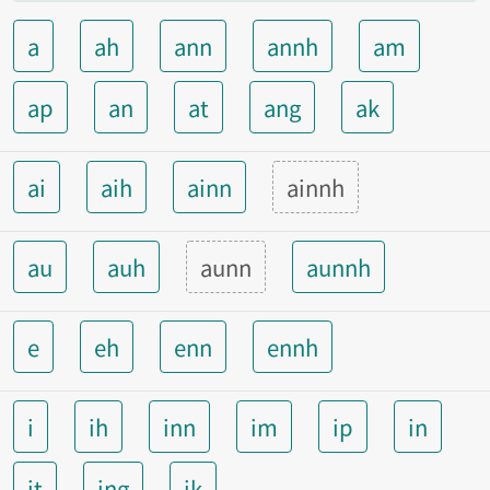
a
ah
ann
annh
am
ap
an
at
ang
ak
ai
aih
ainn
ainnh
au
auh
aunn
aunnh
e
eh
enn
ennh
i
ih
inn
im
ip
in
it
ing
ik