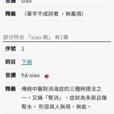
音讀
siau
釋義
（單字不成詞者 ，無義項）
部分符合 「siau 痟」 有1筆
序號1下痟
序號
1
詞目
下痟
音讀
hā-siau
播放音讀hā-siau
釋義
傳統中醫對消渴症的三種辨證法之
一，又稱「腎消」，症狀為多尿且傷
腎水。
形容其人無用、無能。