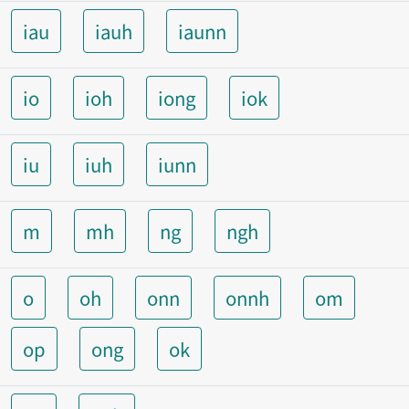
iau
iauh
iaunn
io
ioh
iong
iok
iu
iuh
iunn
m
mh
ng
ngh
o
oh
onn
onnh
om
op
ong
ok