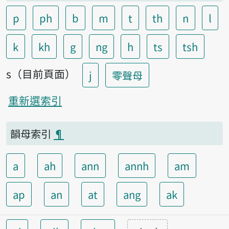
p
ph
b
m
t
th
n
l
k
kh
g
ng
h
ts
tsh
s（目前頁面）
j
零聲母
重新選索引
韻母索引
¶
a
ah
ann
annh
am
ap
an
at
ang
ak