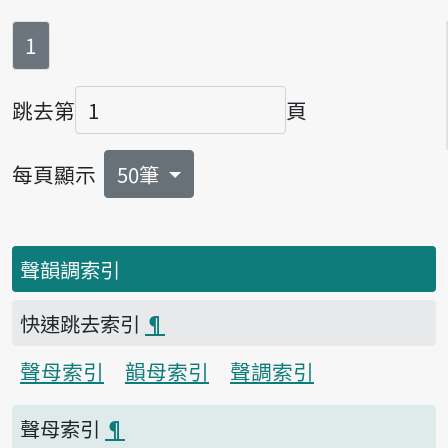
第
頁
1
跳去第
頁
頁碼
每頁顯示
50筆
聲韻調索引
快速跳去索引
¶
聲母索引
韻母索引
聲調索引
聲母索引
¶