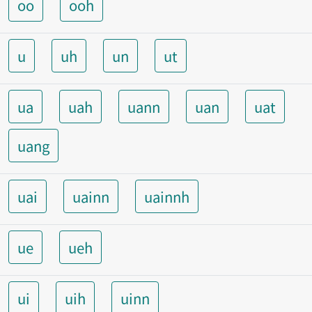
oo
ooh
u
uh
un
ut
ua
uah
uann
uan
uat
uang
uai
uainn
uainnh
ue
ueh
ui
uih
uinn