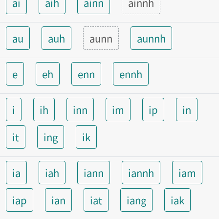
ai
aih
ainn
ainnh
au
auh
aunn
aunnh
e
eh
enn
ennh
i
ih
inn
im
ip
in
it
ing
ik
ia
iah
iann
iannh
iam
iap
ian
iat
iang
iak