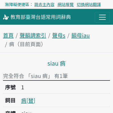
無障礙便捷區：
跳去主內容
網站導覽
切換網站翻譯
教育部
臺灣台語
常用詞
辭典
首頁
聲韻調索引
聲母s
韻母iau
痟（目前頁面）
siau 痟
主內容區塊
完全符合 「siau 痟」 有1筆
序號1痟
序號
1
詞目
痟
替