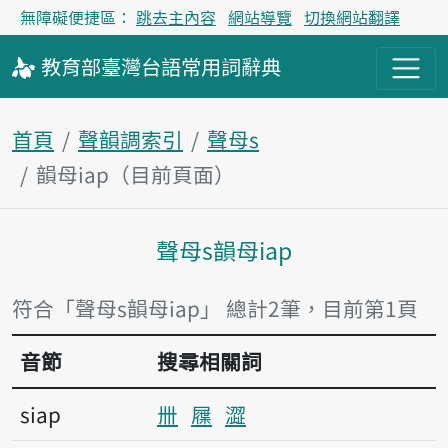
無障礙便捷區：
跳去主內容
網站導覽
切換網站翻譯
教育部
臺灣台語
常用詞
辭典
首頁
聲韻調索引
聲母s
韻母iap（目前頁面）
聲母s韻母iap
主內容區塊
符合「聲母s韻母iap」 總計2筆，目前第1頁
音節
搜尋相關詞
siap
卌
屧
澀