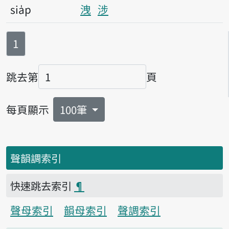
sia̍p
洩
涉
第
頁
1
跳去第
頁
頁碼
每頁顯示
100筆
聲韻調索引
快速跳去索引
¶
聲母索引
韻母索引
聲調索引