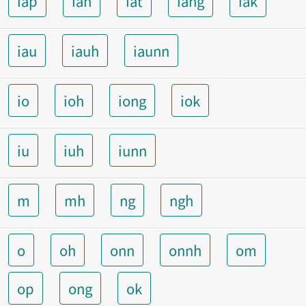
iap
ian
iat
iang
iak
iau
iauh
iaunn
io
ioh
iong
iok
iu
iuh
iunn
m
mh
ng
ngh
o
oh
onn
onnh
om
op
ong
ok