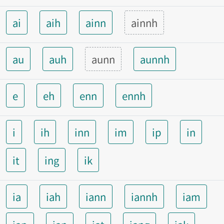
ai
aih
ainn
ainnh
au
auh
aunn
aunnh
e
eh
enn
ennh
i
ih
inn
im
ip
in
it
ing
ik
ia
iah
iann
iannh
iam