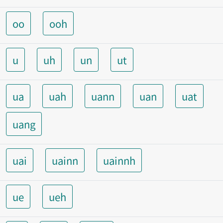
oo
ooh
u
uh
un
ut
ua
uah
uann
uan
uat
uang
uai
uainn
uainnh
ue
ueh