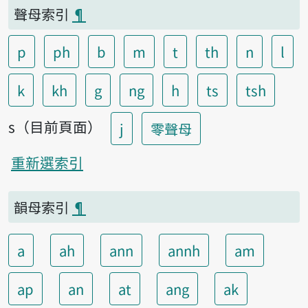
聲母索引
¶
p
ph
b
m
t
th
n
l
k
kh
g
ng
h
ts
tsh
s（目前頁面）
j
零聲母
重新選索引
韻母索引
¶
a
ah
ann
annh
am
ap
an
at
ang
ak