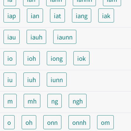
iap
ian
iat
iang
iak
iau
iauh
iaunn
io
ioh
iong
iok
iu
iuh
iunn
m
mh
ng
ngh
o
oh
onn
onnh
om