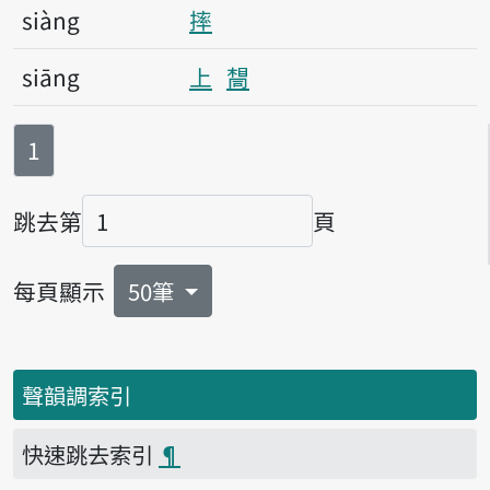
siàng
摔
siāng
上
𫝛
第
頁
1
跳去第
頁
頁碼
每頁顯示
50筆
聲韻調索引
快速跳去索引
¶