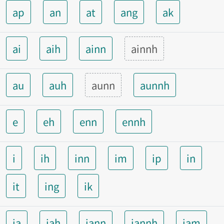
ap
an
at
ang
ak
ai
aih
ainn
ainnh
au
auh
aunn
aunnh
e
eh
enn
ennh
i
ih
inn
im
ip
in
it
ing
ik
ia
iah
iann
iannh
iam