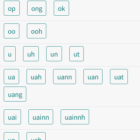
op
ong
ok
oo
ooh
u
uh
un
ut
ua
uah
uann
uan
uat
uang
uai
uainn
uainnh
ue
ueh