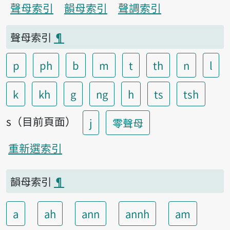
聲母索引
韻母索引
聲調索引
聲母索引
¶
p
ph
b
m
t
th
n
l
k
kh
g
ng
h
ts
tsh
s（目前頁面）
j
零聲母
重新選索引
韻母索引
¶
a
ah
ann
annh
am