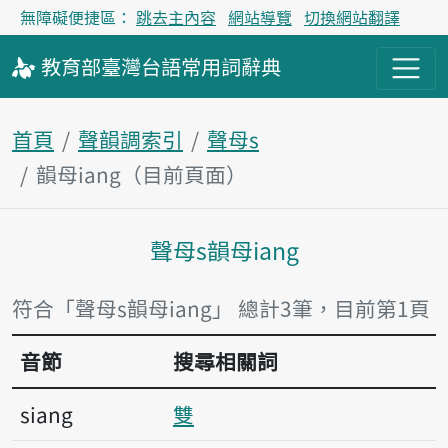
無障礙便捷區：
跳去主內容
網站導覽
切換網站翻譯
教育部
臺灣台語
常用詞
辭典
首頁
聲韻調索引
聲母s
韻母iang（目前頁面）
聲母s韻母iang
主內容區塊
符合「聲母s韻母iang」 總計3筆，目前第1頁
音節
搜尋相關詞
siang
雙