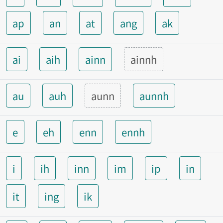
ap
an
at
ang
ak
ai
aih
ainn
ainnh
au
auh
aunn
aunnh
e
eh
enn
ennh
i
ih
inn
im
ip
in
it
ing
ik