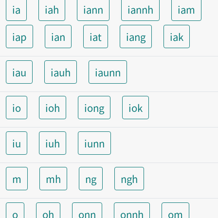
ia
iah
iann
iannh
iam
iap
ian
iat
iang
iak
iau
iauh
iaunn
io
ioh
iong
iok
iu
iuh
iunn
m
mh
ng
ngh
o
oh
onn
onnh
om