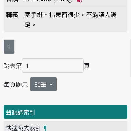
播放音讀seh-tshiú-
釋義
塞手縫。指東西很少，不能讓人滿
足。
第
頁
1
跳去第
頁
頁碼
每頁顯示
50筆
聲韻調索引
快速跳去索引
¶