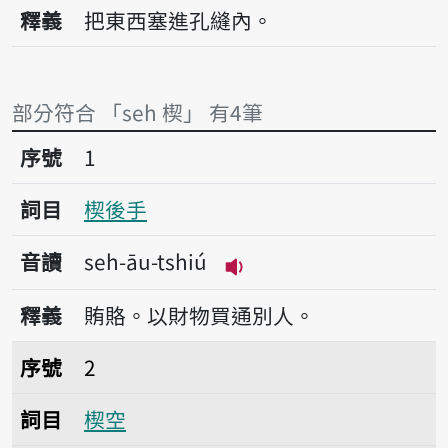
播放音讀seh
釋義
把東西塞進孔縫內。
部分符合 「seh 楔」 有4筆
序號1楔後手
序號
1
詞目
楔後手
音讀
seh-āu-tshiú
播放音讀seh-āu-tshiú
釋義
賄賂。以財物買通別人。
序號2楔空
序號
2
詞目
楔空