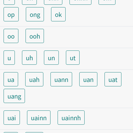
op
ong
ok
oo
ooh
u
uh
un
ut
ua
uah
uann
uan
uat
uang
uai
uainn
uainnh