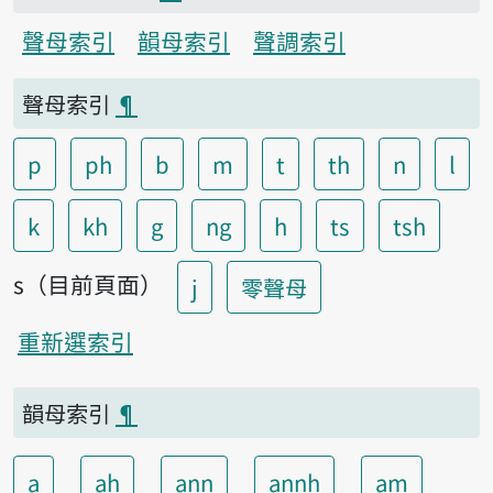
聲母索引
韻母索引
聲調索引
聲母索引
¶
p
ph
b
m
t
th
n
l
k
kh
g
ng
h
ts
tsh
s（目前頁面）
j
零聲母
重新選索引
韻母索引
¶
a
ah
ann
annh
am