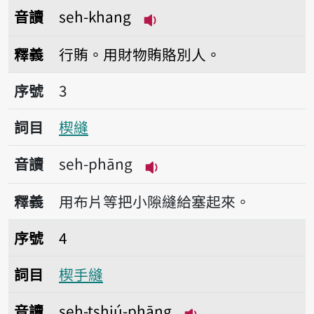
音讀
seh-khang
播放音讀seh-khang
釋義
行賄。用財物賄賂別人。
序號3楔縫
序號
3
詞目
楔縫
音讀
seh-phāng
播放音讀seh-phāng
釋義
用布片等把小隙縫給塞起來。
序號4楔手縫
序號
4
詞目
楔手縫
音讀
seh-tshiú-phāng