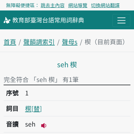
無障礙便捷區：
跳去主內容
網站導覽
切換網站翻譯
教育部
臺灣台語
常用詞
辭典
首頁
聲韻調索引
聲母s
楔（目前頁面）
seh 楔
主內容區塊
完全符合 「seh 楔」 有1筆
序號1楔
序號
1
詞目
楔
替
音讀
seh