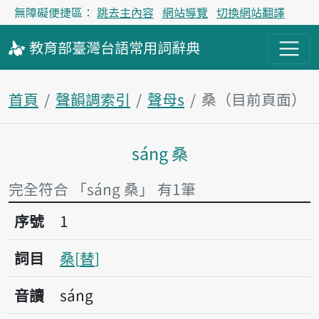
無障礙便捷區：
跳去主內容
網站導覽
切換網站翻譯
教育部
臺灣台語
常用詞
辭典
首頁
聲韻調索引
聲母s
桑（目前頁面）
sáng 桑
主內容區塊
完全符合 「sáng 桑」 有1筆
序號1桑
序號
1
詞目
桑
替
音讀
sáng