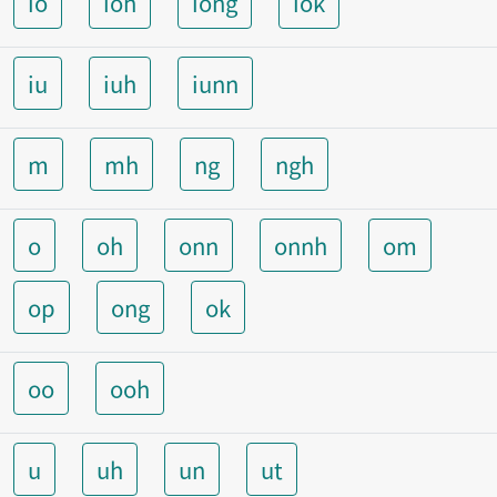
io
ioh
iong
iok
iu
iuh
iunn
m
mh
ng
ngh
o
oh
onn
onnh
om
op
ong
ok
oo
ooh
u
uh
un
ut