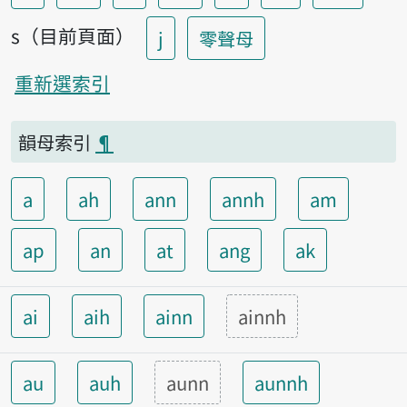
s（目前頁面）
j
零聲母
重新選索引
韻母索引
¶
a
ah
ann
annh
am
ap
an
at
ang
ak
ai
aih
ainn
ainnh
au
auh
aunn
aunnh