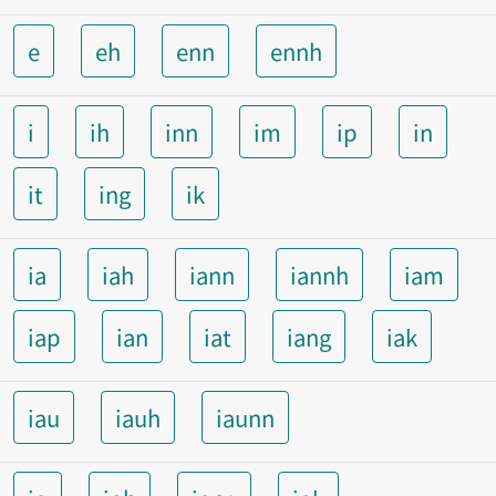
e
eh
enn
ennh
i
ih
inn
im
ip
in
it
ing
ik
ia
iah
iann
iannh
iam
iap
ian
iat
iang
iak
iau
iauh
iaunn