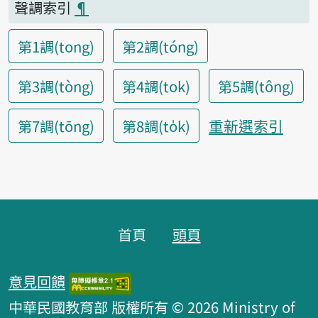
聲調索引
¶
第1調(tong)
第2調(tóng)
第3調(tòng)
第4調(tok)
第5調(tông)
重新選索引
第7調(tōng)
第8調(to̍k)
頁腳區塊
首頁
頭頁
意見回饋
中華民國教育部 版權所有 © 2026 Ministry of