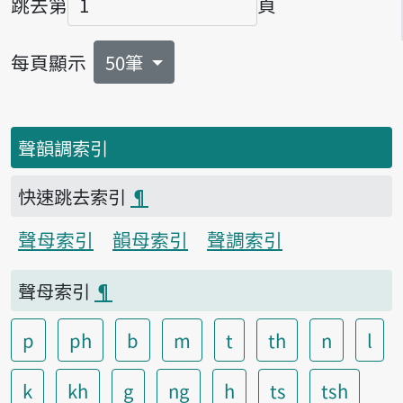
跳去第
頁
頁碼
每頁顯示
50筆
聲韻調索引
快速跳去索引
¶
聲母索引
韻母索引
聲調索引
聲母索引
¶
p
ph
b
m
t
th
n
l
k
kh
g
ng
h
ts
tsh