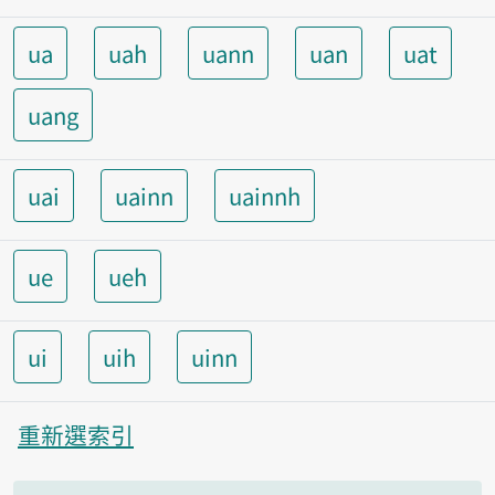
ua
uah
uann
uan
uat
uang
uai
uainn
uainnh
ue
ueh
ui
uih
uinn
重新選索引