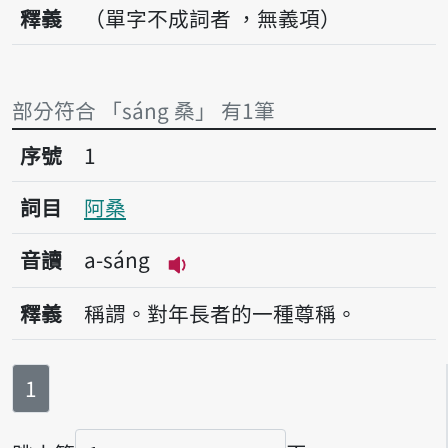
釋義
（單字不成詞者 ，無義項）
部分符合 「sáng 桑」 有1筆
序號1阿桑
序號
1
詞目
阿桑
音讀
a-sáng
播放音讀a-sáng
釋義
稱謂。對年長者的一種尊稱。
第
頁
1