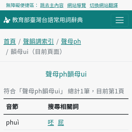
無障礙便捷區：
跳去主內容
網站導覽
切換網站翻譯
教育部
臺灣台語
常用詞
辭典
首頁
聲韻調索引
聲母ph
韻母ui（目前頁面）
聲母ph韻母ui
主內容區塊
符合「聲母ph韻母ui」 總計1筆，目前第1頁
音節
搜尋相關詞
phuì
呸
屁