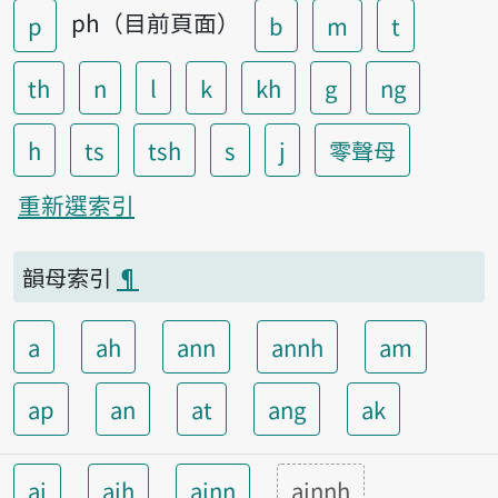
ph（目前頁面）
p
b
m
t
th
n
l
k
kh
g
ng
h
ts
tsh
s
j
零聲母
重新選索引
韻母索引
¶
a
ah
ann
annh
am
ap
an
at
ang
ak
ai
aih
ainn
ainnh