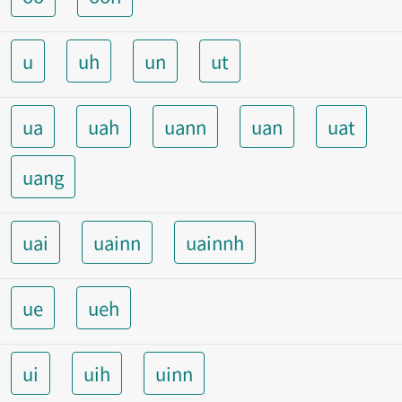
u
uh
un
ut
ua
uah
uann
uan
uat
uang
uai
uainn
uainnh
ue
ueh
ui
uih
uinn