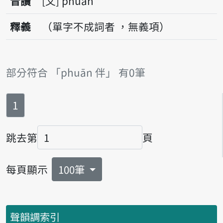
音讀
文
phuān
釋義
（單字不成詞者 ，無義項）
部分符合 「phuān 伴」 有0筆
第
頁
1
跳去第
頁
頁碼
每頁顯示
100筆
聲韻調索引