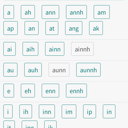
a
ah
ann
annh
am
ap
an
at
ang
ak
ai
aih
ainn
ainnh
au
auh
aunn
aunnh
e
eh
enn
ennh
i
ih
inn
im
ip
in
it
ing
ik