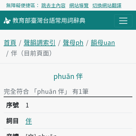
無障礙便捷區：
跳去主內容
網站導覽
切換網站翻譯
教育部
臺灣台語
常用詞
辭典
首頁
聲韻調索引
聲母ph
韻母uan
伴（目前頁面）
phuān 伴
主內容區塊
完全符合 「phuān 伴」 有1筆
序號1伴
序號
1
詞目
伴