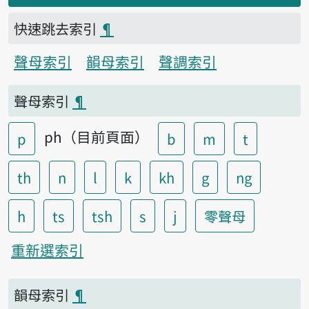
快速跳去索引
¶
聲母索引
韻母索引
聲調索引
聲母索引
¶
ph（目前頁面）
p
b
m
t
th
n
l
k
kh
g
ng
h
ts
tsh
s
j
零聲母
重新選索引
韻母索引
¶