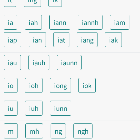
ia
iah
iann
iannh
iam
iap
ian
iat
iang
iak
iau
iauh
iaunn
io
ioh
iong
iok
iu
iuh
iunn
m
mh
ng
ngh