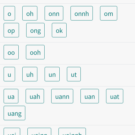
o
oh
onn
onnh
om
op
ong
ok
oo
ooh
u
uh
un
ut
ua
uah
uann
uan
uat
uang