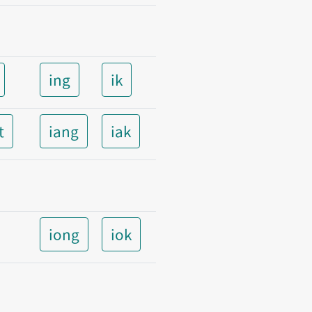
ing
ik
t
iang
iak
iong
iok