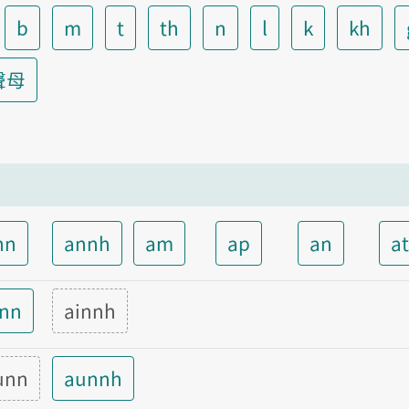
b
m
t
th
n
l
k
kh
聲母
nn
annh
am
ap
an
a
inn
ainnh
unn
aunnh