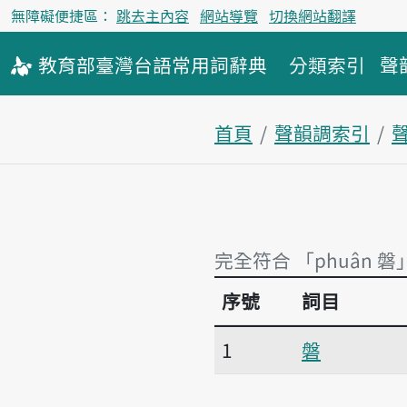
無障礙便捷區：
跳去主內容
網站導覽
切換網站翻譯
教育部
臺灣台語
常用詞
辭典
分類索引
聲
首頁
聲韻調索引
聲
完全符合 「phuân 磐
序號
詞目
完全符合 「phuân 磐
1
磐