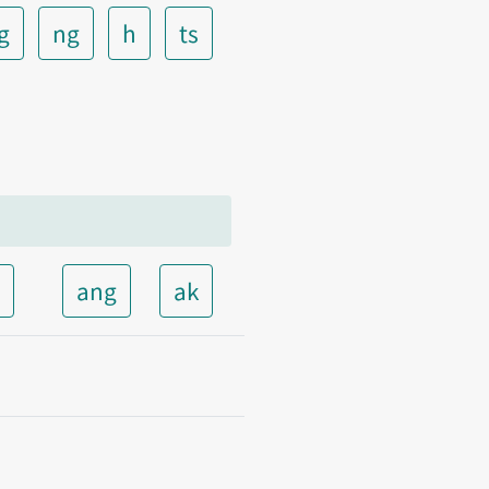
g
ng
h
ts
t
ang
ak