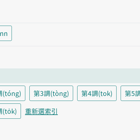
inn
(tóng)
第3調(tòng)
第4調(tok)
第5調
to̍k)
重新選索引