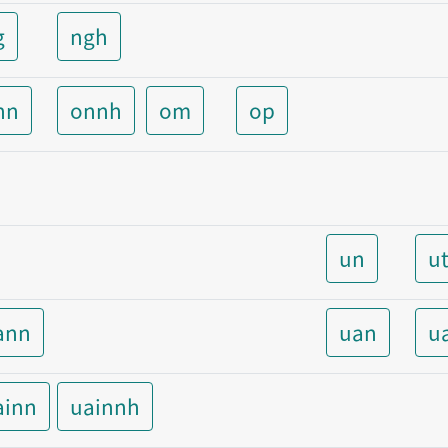
g
ngh
nn
onnh
om
op
un
u
ann
uan
u
ainn
uainnh