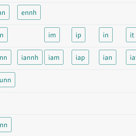
nn
ennh
nn
im
ip
in
it
ann
iannh
iam
iap
ian
ia
aunn
unn