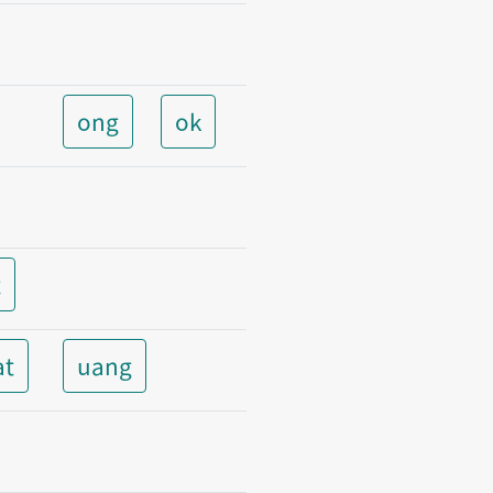
ong
ok
t
at
uang