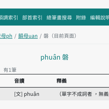
韻調索引
部首索引
總筆畫搜尋
附錄
編輯說
母ph
韻母uan
磐（目前頁面）
主內容區塊
phuân 磐
」 有1筆
音讀
釋義
」 有1筆
文
phuân
（單字不成詞者 ，無