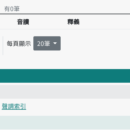
」 有0筆
音讀
釋義
」 有0筆
每頁顯示
20筆
聲調索引