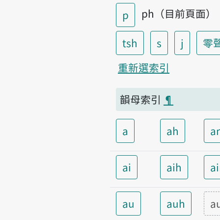
ph（目前頁面）
p
tsh
s
j
零
重新選索引
韻母索引
¶
a
ah
a
ai
aih
a
au
auh
a