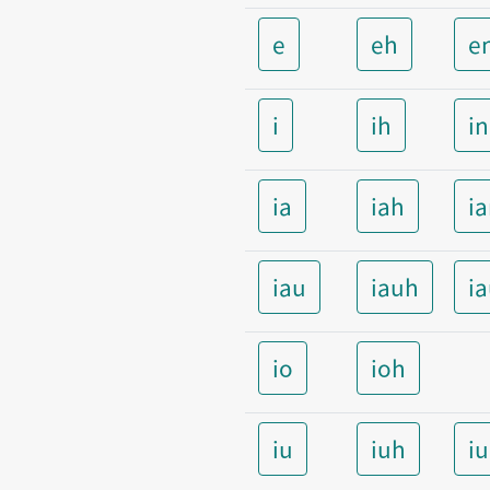
e
eh
e
i
ih
i
ia
iah
i
iau
iauh
i
io
ioh
iu
iuh
i