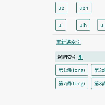
ue
ueh
ui
uih
u
重新選索引
聲調索引
¶
第1調(tong)
第2調
第7調(tōng)
第8調(