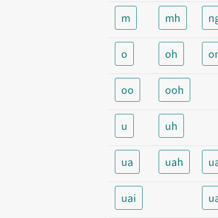
m
mh
n
o
oh
o
oo
ooh
u
uh
ua
uah
u
uai
u