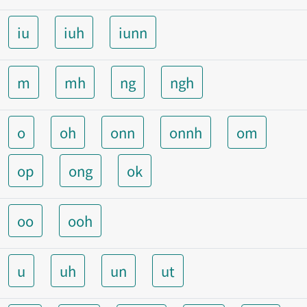
iu
iuh
iunn
m
mh
ng
ngh
o
oh
onn
onnh
om
op
ong
ok
oo
ooh
u
uh
un
ut