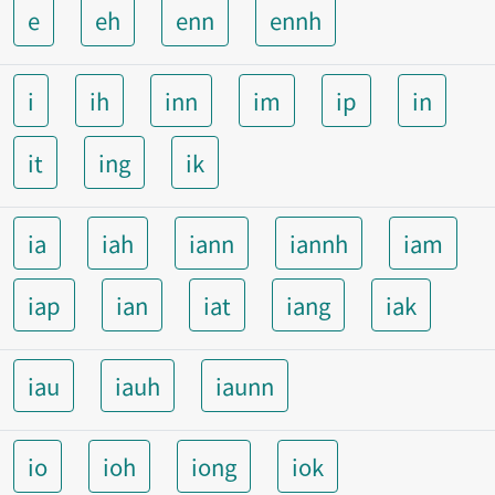
e
eh
enn
ennh
i
ih
inn
im
ip
in
it
ing
ik
ia
iah
iann
iannh
iam
iap
ian
iat
iang
iak
iau
iauh
iaunn
io
ioh
iong
iok