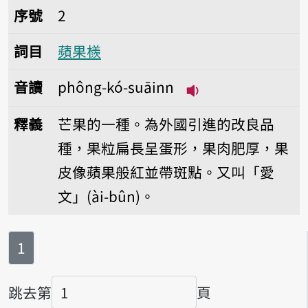
序號2蘋果檨
序號
2
詞目
蘋果檨
音讀
phông-kó-suāinn
播放音讀phông-kó-
釋義
芒果的一種。為外國引進的改良品
種，果粒扁長呈蛋形，果肉肥厚，果
皮像蘋果般紅並帶斑點。又叫「愛
文」(ài-bûn)。
第
頁
1
跳去第
頁
頁碼