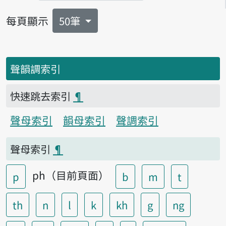
每頁顯示
50筆
聲韻調索引
快速跳去索引
¶
聲母索引
韻母索引
聲調索引
聲母索引
¶
ph（目前頁面）
p
b
m
t
th
n
l
k
kh
g
ng