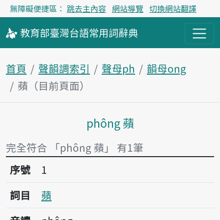
無障礙便捷區：
跳去主內容
網站導覽
切換網站翻譯
教育部
臺灣台語
常用詞
辭典
首頁
聲韻調索引
聲母ph
韻母ong
蘋（目前頁面）
phông 蘋
主內容區塊
完全符合 「phông 蘋」 有1筆
序號1蘋
序號
1
詞目
蘋