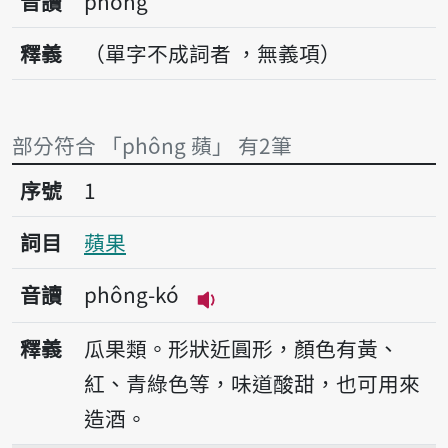
音讀
phông
釋義
（單字不成詞者 ，無義項）
部分符合 「phông 蘋」 有2筆
序號1蘋果
序號
1
詞目
蘋果
音讀
phông-kó
播放音讀phông-kó
釋義
瓜果類。形狀近圓形，顏色有黃、
紅、青綠色等，味道酸甜，也可用來
造酒。