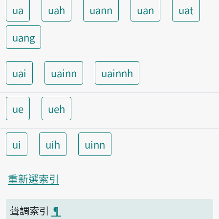
ua
uah
uann
uan
uat
uang
uai
uainn
uainnh
ue
ueh
ui
uih
uinn
重新選索引
聲調索引
¶