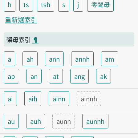
h
ts
tsh
s
j
零聲母
重新選索引
韻母索引
¶
a
ah
ann
annh
am
ap
an
at
ang
ak
ai
aih
ainn
ainnh
au
auh
aunn
aunnh