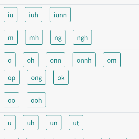
iu
iuh
iunn
m
mh
ng
ngh
o
oh
onn
onnh
om
op
ong
ok
oo
ooh
u
uh
un
ut