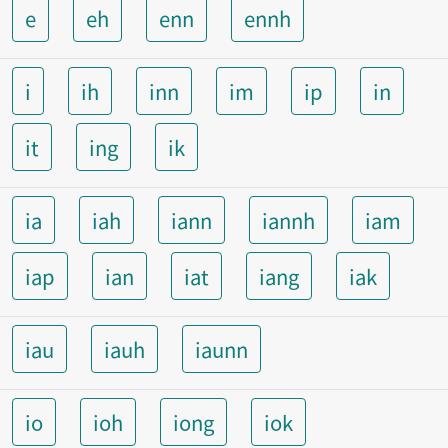
e
eh
enn
ennh
i
ih
inn
im
ip
in
it
ing
ik
ia
iah
iann
iannh
iam
iap
ian
iat
iang
iak
iau
iauh
iaunn
io
ioh
iong
iok