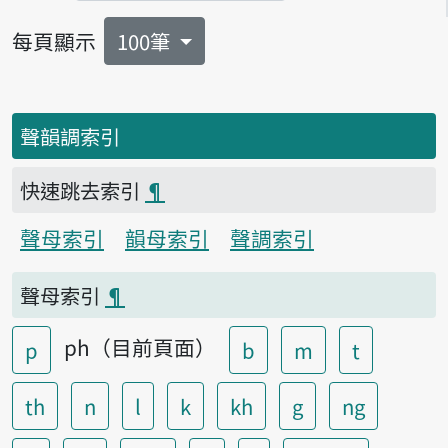
每頁顯示
100筆
聲韻調索引
快速跳去索引
¶
聲母索引
韻母索引
聲調索引
聲母索引
¶
ph（目前頁面）
p
b
m
t
th
n
l
k
kh
g
ng