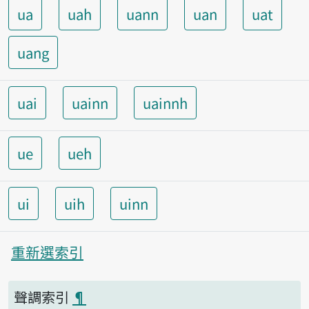
ua
uah
uann
uan
uat
uang
uai
uainn
uainnh
ue
ueh
ui
uih
uinn
重新選索引
聲調索引
¶