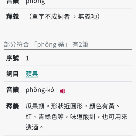
音讀
phông
釋義
（單字不成詞者 ，無義項）
部分符合 「phông 蘋」 有2筆
序號1蘋果
序號
1
詞目
蘋果
音讀
phông-kó
播放音讀phông-kó
釋義
瓜果類。形狀近圓形，顏色有黃、
紅、青綠色等，味道酸甜，也可用來
造酒。