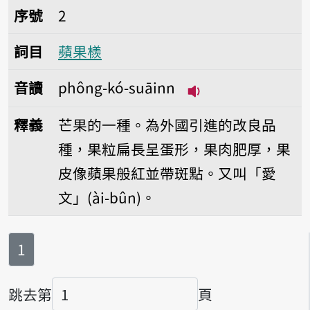
序號2蘋果檨
序號
2
詞目
蘋果檨
音讀
phông-kó-suāinn
播放音讀phông-kó-
釋義
芒果的一種。為外國引進的改良品
種，果粒扁長呈蛋形，果肉肥厚，果
皮像蘋果般紅並帶斑點。又叫「愛
文」(ài-bûn)。
第
頁
1
跳去第
頁
頁碼