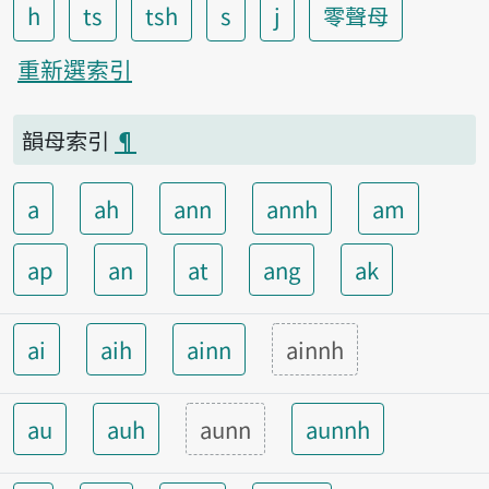
h
ts
tsh
s
j
零聲母
重新選索引
韻母索引
¶
a
ah
ann
annh
am
ap
an
at
ang
ak
ai
aih
ainn
ainnh
au
auh
aunn
aunnh