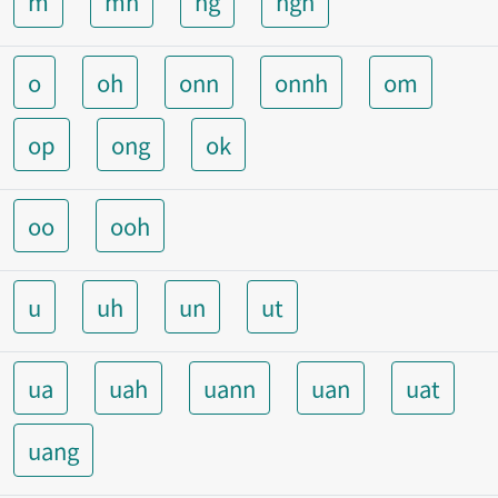
m
mh
ng
ngh
o
oh
onn
onnh
om
op
ong
ok
oo
ooh
u
uh
un
ut
ua
uah
uann
uan
uat
uang