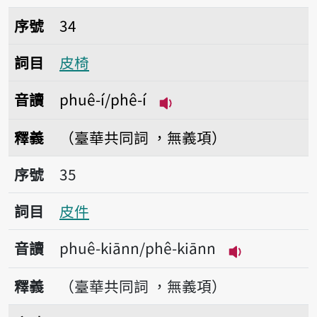
序號34皮椅
序號
34
詞目
皮椅
音讀
phuê-í/phê-í
播放音讀phuê-í/phê-í
釋義
（臺華共同詞 ，無義項）
序號35皮件
序號
35
詞目
皮件
音讀
phuê-kiānn/phê-kiānn
播放音讀phuê-
釋義
（臺華共同詞 ，無義項）
序號36頭皮