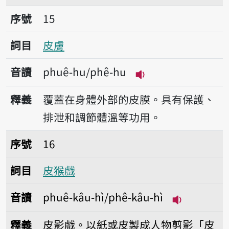
序號15皮膚
序號
15
詞目
皮膚
音讀
phuê-hu/phê-hu
播放音讀phuê-hu/p
釋義
覆蓋在身體外部的皮膜。具有保護、
排泄和調節體溫等功用。
序號16皮猴戲
序號
16
詞目
皮猴戲
音讀
phuê-kâu-hì/phê-kâu-hì
播放音讀phuê
釋義
皮影戲。以紙或皮製成人物剪影「皮