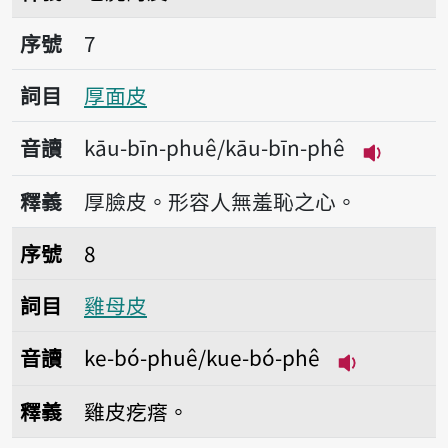
序號7厚面皮
序號
7
詞目
厚面皮
音讀
kāu-bīn-phuê/kāu-bīn-phê
播放音讀kā
釋義
厚臉皮。形容人無羞恥之心。
序號8雞母皮
序號
8
詞目
雞母皮
音讀
ke-bó-phuê/kue-bó-phê
播放音讀ke-b
釋義
雞皮疙瘩。