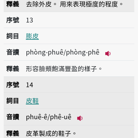
釋義
去除外皮。
用來表現極度的程度。
序號13膨皮
序號
13
詞目
膨皮
音讀
phòng-phuê/phòng-phê
播放音讀phò
釋義
形容臉頰飽滿豐盈的樣子。
序號14皮鞋
序號
14
詞目
皮鞋
音讀
phuê-ê/phê-uê
播放音讀phuê-ê/phê
釋義
皮革製成的鞋子。