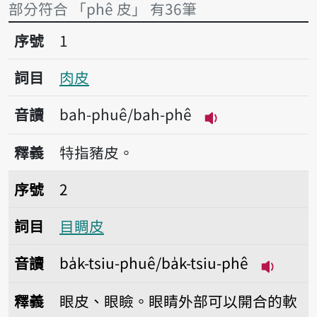
部分符合 「phê 皮」 有36筆
序號1肉皮
序號
1
詞目
肉皮
音讀
bah-phuê/bah-phê
播放音讀bah-phu
釋義
特指豬皮。
序號2目睭皮
序號
2
詞目
目睭皮
音讀
ba̍k-tsiu-phuê/ba̍k-tsiu-phê
播放音讀ba
釋義
眼皮、眼瞼。眼睛外部可以開合的軟