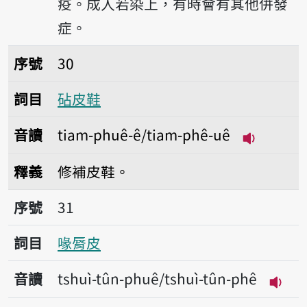
疫。成人若染上，有時會有其他併發
症。
序號30砧皮鞋
序號
30
詞目
砧皮鞋
音讀
tiam-phuê-ê/tiam-phê-uê
播放音讀tia
釋義
修補皮鞋。
序號31喙脣皮
序號
31
詞目
喙脣皮
音讀
tshuì-tûn-phuê/tshuì-tûn-phê
播放音讀