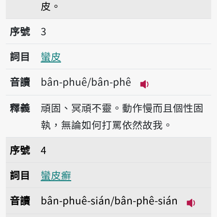
皮。
序號3蠻皮
序號
3
詞目
蠻皮
音讀
bân-phuê/bân-phê
播放音讀bân-phu
釋義
頑固、冥頑不靈。動作慢而且個性固
執，無論如何打罵依然故我。
序號4蠻皮癬
序號
4
詞目
蠻皮癬
音讀
bân-phuê-sián/bân-phê-sián
播放音讀