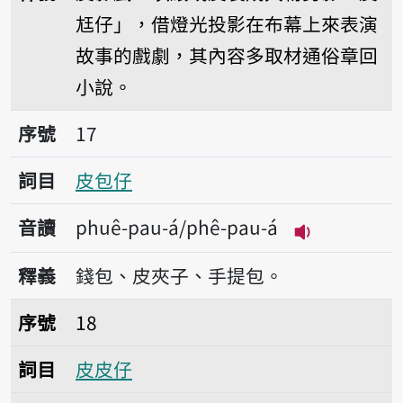
尪仔」，借燈光投影在布幕上來表演
故事的戲劇，其內容多取材通俗章回
小說。
序號17皮包仔
序號
17
詞目
皮包仔
音讀
phuê-pau-á/phê-pau-á
播放音讀phuê-
釋義
錢包、皮夾子、手提包。
序號18皮皮仔
序號
18
詞目
皮皮仔