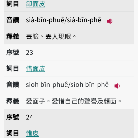
詞目
卸面皮
音讀
sià-bīn-phuê/sià-bīn-phê
播放音讀sià-
釋義
丟臉、丟人現眼。
序號23惜面皮
序號
23
詞目
惜面皮
音讀
sioh bīn-phuê/sioh bīn-phê
播放音讀si
釋義
愛面子。愛惜自己的聲譽及顏面。
序號24惜皮
序號
24
詞目
惜皮