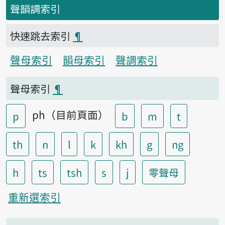
聲韻調索引
快速跳去索引
¶
聲母索引
韻母索引
聲調索引
聲母索引
¶
ph（目前頁面）
p
b
m
t
th
n
l
k
kh
g
ng
h
ts
tsh
s
j
零聲母
重新選索引