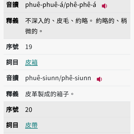
音讀
phuê-phuê-á/phê-phê-á
播放音讀phuê
釋義
不深入的、皮毛、約略。
約略的、稍
微的。
序號19皮箱
序號
19
詞目
皮箱
音讀
phuê-siunn/phê-siunn
播放音讀phuê-
釋義
皮革製成的箱子。
序號20皮帶
序號
20
詞目
皮帶