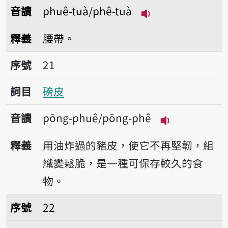
音讀
phuê-tuà/phê-tuà
播放音讀phuê-tuà/
釋義
腰帶。
序號21磅皮
序號
21
詞目
磅皮
音讀
pōng-phuê/pōng-phê
播放音讀pōng-
釋義
用油炸過的豬皮，使它不再堅韌，組
織變鬆脆，是一種可保存較久的食
物。
序號22卸面皮
序號
22