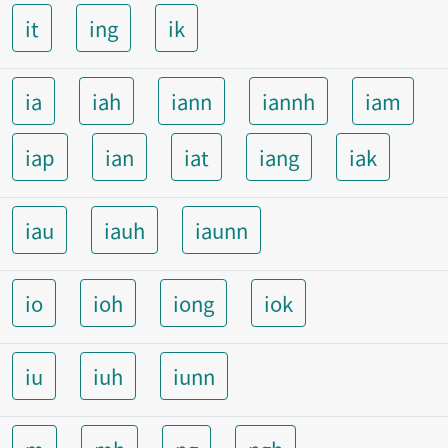
it
ing
ik
ia
iah
iann
iannh
iam
iap
ian
iat
iang
iak
iau
iauh
iaunn
io
ioh
iong
iok
iu
iuh
iunn