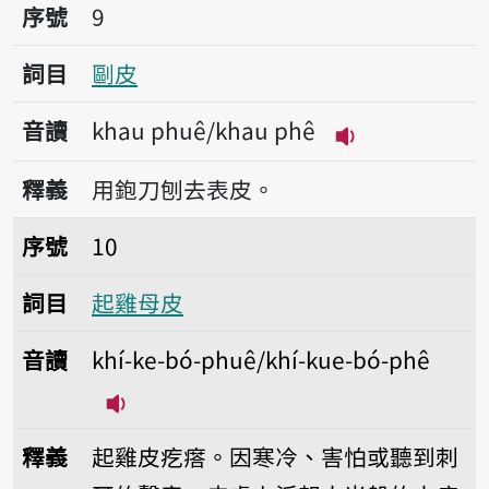
序號9剾皮
序號
9
詞目
剾皮
音讀
khau phuê/khau phê
播放音讀khau p
釋義
用鉋刀刨去表皮。
序號10起雞母皮
序號
10
詞目
起雞母皮
音讀
khí-ke-bó-phuê/khí-kue-bó-phê
播放音讀khí-ke-bó-phuê/khí-kue-bó
釋義
起雞皮疙瘩。因寒冷、害怕或聽到刺