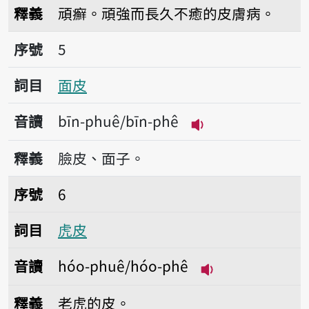
釋義
頑癬。頑強而長久不癒的皮膚病。
序號5面皮
序號
5
詞目
面皮
音讀
bīn-phuê/bīn-phê
播放音讀bīn-phuê/
釋義
臉皮、面子。
序號6虎皮
序號
6
詞目
虎皮
音讀
hóo-phuê/hóo-phê
播放音讀hóo-phu
釋義
老虎的皮。