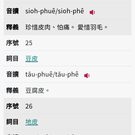
音讀
sioh-phuê/sioh-phê
播放音讀sioh-ph
釋義
珍惜皮肉、怕痛。
愛惜羽毛。
序號25豆皮
序號
25
詞目
豆皮
音讀
tāu-phuê/tāu-phê
播放音讀tāu-phuê
釋義
豆腐皮。
序號26地皮
序號
26
詞目
地皮