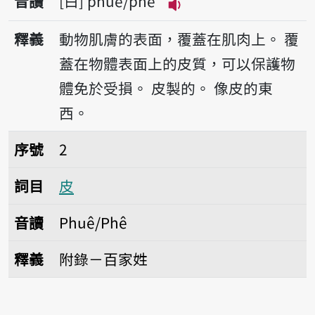
音讀
白
phuê/phê
播放音讀phuê/phê
釋義
動物肌膚的表面，覆蓋在肌肉上。
覆
蓋在物體表面上的皮質，可以保護物
體免於受損。
皮製的。
像皮的東
西。
序號2皮
序號
2
詞目
皮
音讀
Phuê/Phê
釋義
附錄－百家姓