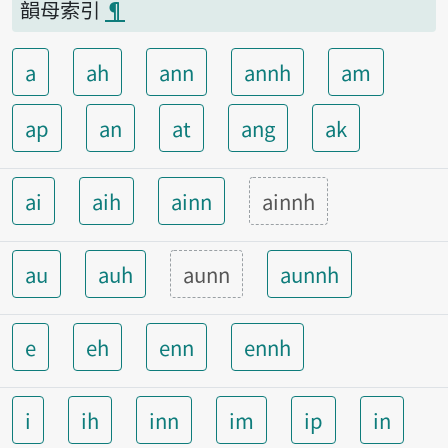
韻母索引
¶
a
ah
ann
annh
am
ap
an
at
ang
ak
ai
aih
ainn
ainnh
au
auh
aunn
aunnh
e
eh
enn
ennh
i
ih
inn
im
ip
in