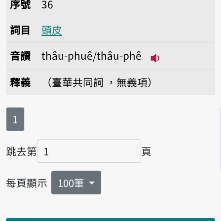
序號
36
詞目
頭皮
音讀
thâu-phuê/thâu-phê
播放音讀thâu-p
釋義
（臺華共同詞 ，無義項）
第
頁
1
跳去第
頁
頁碼
每頁顯示
100筆