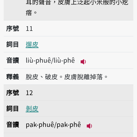
耳的聲音，皮膚上泛起小米般的小疙
瘩。
序號11遛皮
序號
11
詞目
遛皮
音讀
liù-phuê/liù-phê
播放音讀liù-phuê/li
釋義
脫皮、破皮。皮膚脫離掉落。
序號12剝皮
序號
12
詞目
剝皮
音讀
pak-phuê/pak-phê
播放音讀pak-phuê