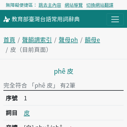
無障礙便捷區：
跳去主內容
網站導覽
切換網站翻譯
教育部
臺灣台語
常用詞
辭典
首頁
聲韻調索引
聲母ph
韻母e
皮（目前頁面）
phê 皮
主內容區塊
完全符合 「phê 皮」 有2筆
序號1皮
序號
1
詞目
皮