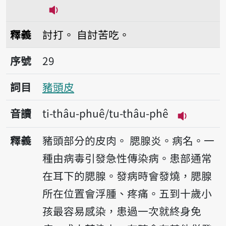
播放音讀thó-phuê-thiànn/thó-phê-th
釋義
討打。
自討苦吃。
序號29豬頭皮
序號
29
詞目
豬頭皮
音讀
ti-thâu-phuê/tu-thâu-phê
播放音讀ti-
釋義
豬頭部分的皮肉。
腮腺炎。病名。一
種由病毒引發急性傳染病。患部通常
在耳下的腮腺。發病時會發燒，腮腺
所在位置會浮腫、疼痛。五到十歲小
孩最容易感染，患過一次就終身免