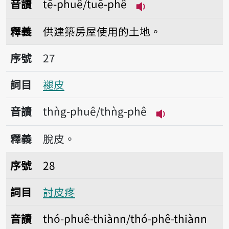
音讀
tē-phuê/tuē-phê
播放音讀tē-phuê/t
釋義
供建築房屋使用的土地。
序號27褪皮
序號
27
詞目
褪皮
音讀
thǹg-phuê/thǹg-phê
播放音讀thǹg-p
釋義
脫皮。
序號28討皮疼
序號
28
詞目
討皮疼
音讀
thó-phuê-thiànn/thó-phê-thiànn