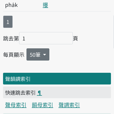
pha̍k
曝
第
頁
1
跳去第
頁
頁碼
每頁顯示
50筆
聲韻調索引
快速跳去索引
¶
聲母索引
韻母索引
聲調索引