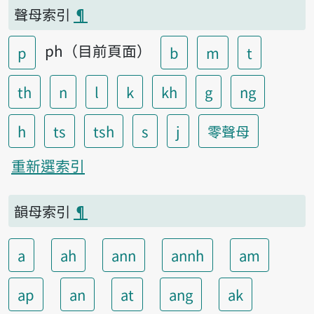
聲母索引
¶
ph（目前頁面）
p
b
m
t
th
n
l
k
kh
g
ng
h
ts
tsh
s
j
零聲母
重新選索引
韻母索引
¶
a
ah
ann
annh
am
ap
an
at
ang
ak