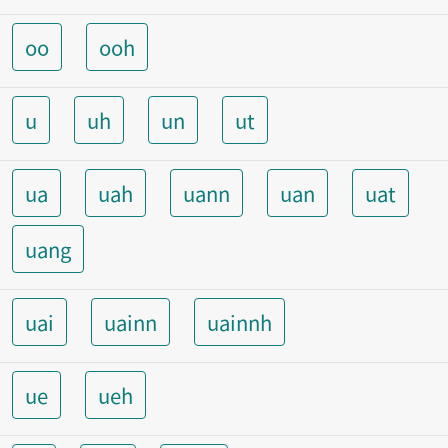
oo
ooh
u
uh
un
ut
ua
uah
uann
uan
uat
uang
uai
uainn
uainnh
ue
ueh