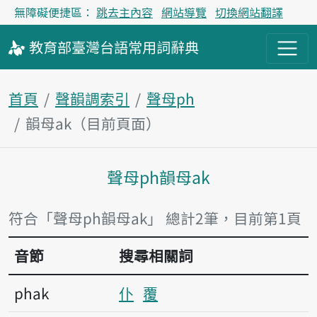
無障礙便捷區：
跳去主內容
網站導覽
切換網站翻譯
教育部
臺灣台語
常用詞
辭典
首頁
聲韻調索引
聲母ph
韻母ak（目前頁面）
聲母ph韻母ak
主內容區塊
符合「聲母ph韻母ak」 總計2筆，目前第1頁
音節
搜尋相關詞
phak
仆
覆