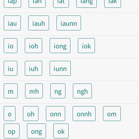
iap
ian
iat
iang
iak
iau
iauh
iaunn
io
ioh
iong
iok
iu
iuh
iunn
m
mh
ng
ngh
o
oh
onn
onnh
om
op
ong
ok