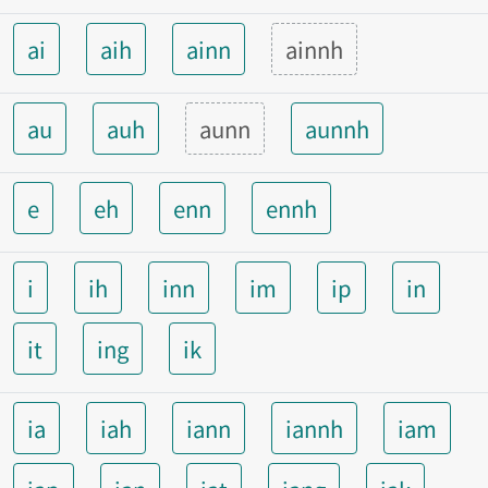
ai
aih
ainn
ainnh
au
auh
aunn
aunnh
e
eh
enn
ennh
i
ih
inn
im
ip
in
it
ing
ik
ia
iah
iann
iannh
iam