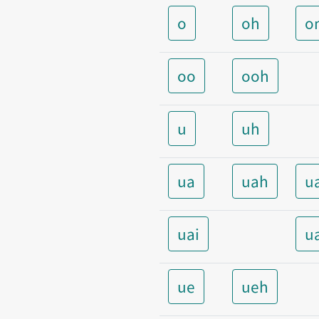
o
oh
o
oo
ooh
u
uh
ua
uah
u
uai
u
ue
ueh