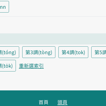
inn
(tóng)
第3調(tòng)
第4調(tok)
第5調
to̍k)
重新選索引
首頁
頭頁