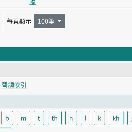
曝
每頁顯示
100筆
聲調索引
b
m
t
th
n
l
k
kh