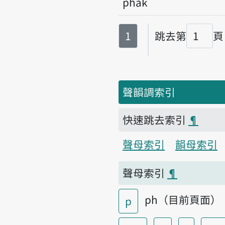
pha̍k
第
頁
1
跳去第
頁
頁碼
聲韻調索引
快速跳去索引
¶
聲母索引
韻母索引
聲母索引
¶
ph（目前頁面）
p