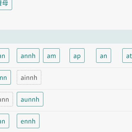
聲母
nn
annh
am
ap
an
a
inn
ainnh
unn
aunnh
nn
ennh