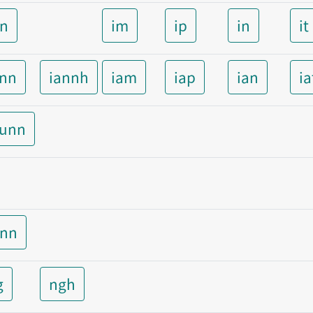
nn
im
ip
in
it
ann
iannh
iam
iap
ian
ia
aunn
unn
g
ngh