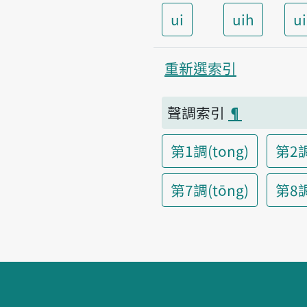
ui
uih
u
重新選索引
聲調索引
¶
第1調(tong)
第2調
第7調(tōng)
第8調(
頁腳區塊