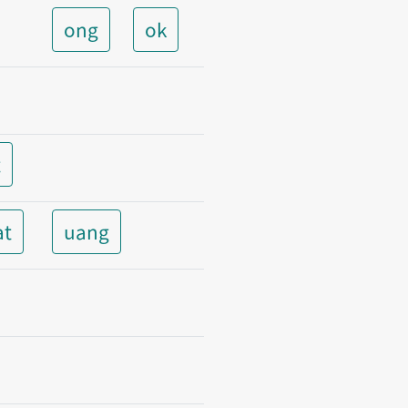
ong
ok
t
at
uang