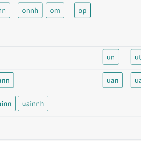
nn
onnh
om
op
un
u
ann
uan
u
ainn
uainnh