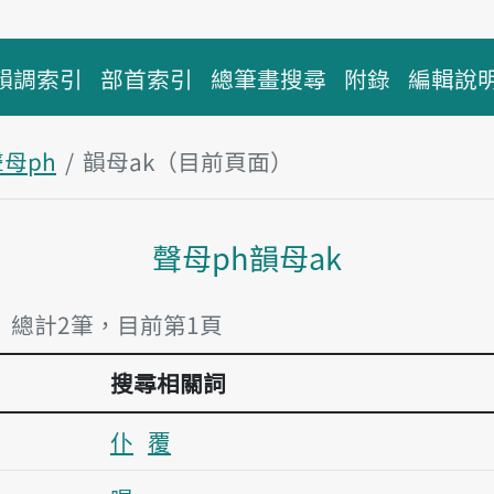
韻調索引
部首索引
總筆畫搜尋
附錄
編輯說
母ph
韻母ak（目前頁面）
主內容區塊
聲母ph韻母ak
」 總計2筆，目前第1頁
搜尋相關詞
仆
覆