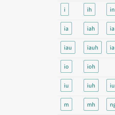
i
ih
i
ia
iah
i
iau
iauh
i
io
ioh
iu
iuh
i
m
mh
n