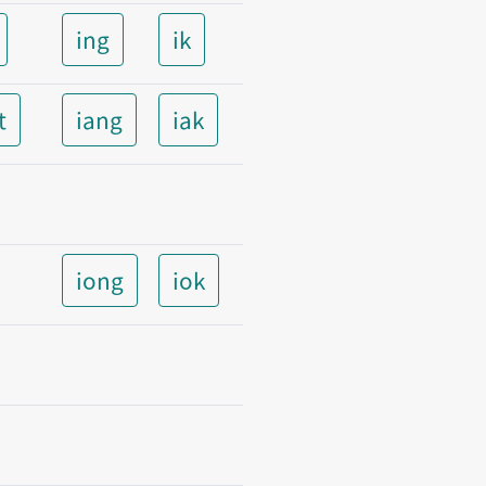
ing
ik
t
iang
iak
iong
iok