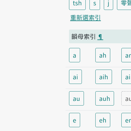
tsh
s
j
零
重新選索引
韻母索引
¶
a
ah
a
ai
aih
a
au
auh
a
e
eh
e