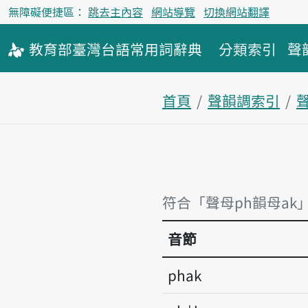
無障礙便捷區：
跳去主內容
網站導覽
切換網站翻譯
教育部
臺灣台語
常用詞
辭典
分類索引
聲
首頁
聲韻調索引
聲
符合「聲母ph韻母ak
音節
phak