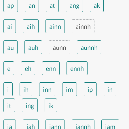
ap
an
at
ang
ak
ai
aih
ainn
ainnh
au
auh
aunn
aunnh
e
eh
enn
ennh
i
ih
inn
im
ip
in
it
ing
ik
ia
iah
iann
iannh
iam