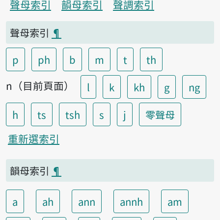
聲母索引
韻母索引
聲調索引
聲母索引
¶
p
ph
b
m
t
th
n（目前頁面）
l
k
kh
g
ng
h
ts
tsh
s
j
零聲母
重新選索引
韻母索引
¶
a
ah
ann
annh
am