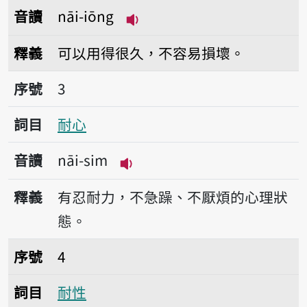
音讀
nāi-iōng
播放音讀nāi-iōng
釋義
可以用得很久，不容易損壞。
序號3耐心
序號
3
詞目
耐心
音讀
nāi-sim
播放音讀nāi-sim
釋義
有忍耐力，不急躁、不厭煩的心理狀
態。
序號4耐性
序號
4
詞目
耐性