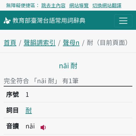
無障礙便捷區：
跳去主內容
網站導覽
切換網站翻譯
教育部
臺灣台語
常用詞
辭典
首頁
聲韻調索引
聲母n
耐（目前頁面）
nāi 耐
主內容區塊
完全符合 「nāi 耐」 有1筆
序號1耐
序號
1
詞目
耐
音讀
nāi