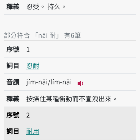
播放音讀nāi
釋義
忍受。
持久。
部分符合 「nāi 耐」 有6筆
序號1忍耐
序號
1
詞目
忍耐
音讀
jím-nāi/lím-nāi
播放音讀jím-nāi/lím-
釋義
按捺住某種衝動而不宣洩出來。
序號2耐用
序號
2
詞目
耐用