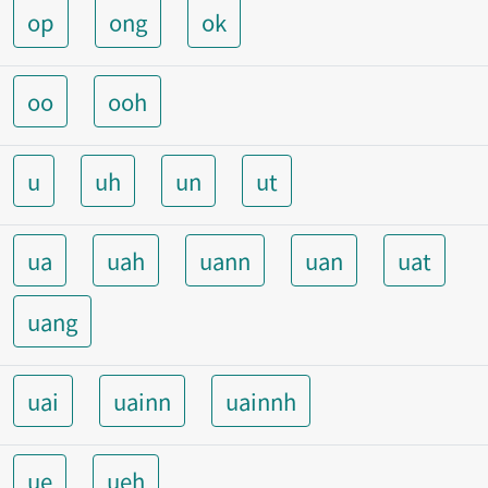
op
ong
ok
oo
ooh
u
uh
un
ut
ua
uah
uann
uan
uat
uang
uai
uainn
uainnh
ue
ueh