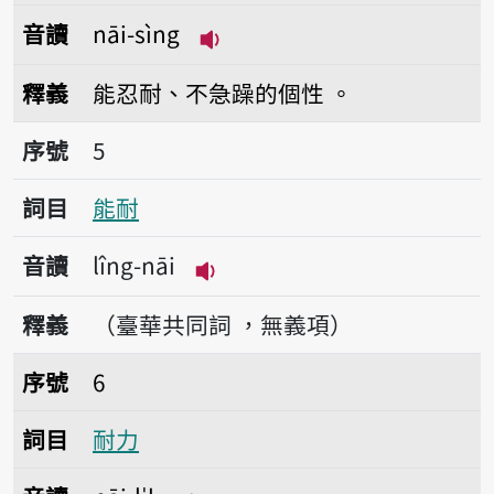
音讀
nāi-sìng
播放音讀nāi-sìng
釋義
能忍耐、不急躁的個性 。
序號5能耐
序號
5
詞目
能耐
音讀
lîng-nāi
播放音讀lîng-nāi
釋義
（臺華共同詞 ，無義項）
序號6耐力
序號
6
詞目
耐力