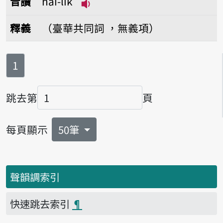
音讀
nāi-li̍k
播放音讀nāi-li̍k
釋義
（臺華共同詞 ，無義項）
第
頁
1
跳去第
頁
頁碼
每頁顯示
50筆
聲韻調索引
快速跳去索引
¶