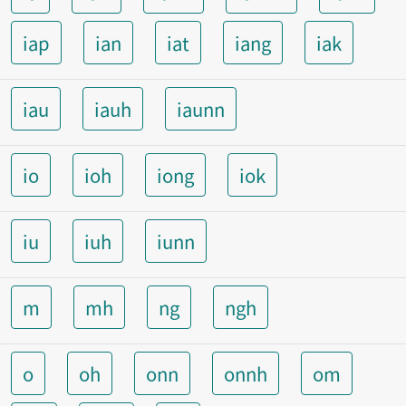
iap
ian
iat
iang
iak
iau
iauh
iaunn
io
ioh
iong
iok
iu
iuh
iunn
m
mh
ng
ngh
o
oh
onn
onnh
om