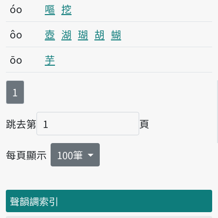
óo
嘔
挖
ôo
壺
湖
瑚
胡
蝴
ōo
芋
第
頁
1
跳去第
頁
頁碼
每頁顯示
100筆
聲韻調索引