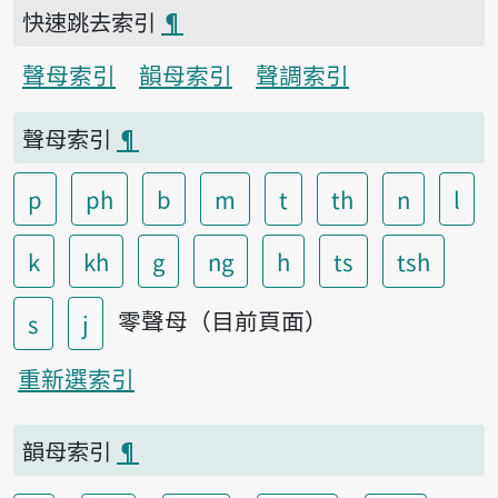
快速跳去索引
¶
聲母索引
韻母索引
聲調索引
聲母索引
¶
p
ph
b
m
t
th
n
l
k
kh
g
ng
h
ts
tsh
零聲母（目前頁面）
s
j
重新選索引
韻母索引
¶