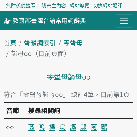
無障礙便捷區：
跳去主內容
網站導覽
切換網站翻譯
教育部
臺灣台語
常用詞
辭典
首頁
聲韻調索引
零聲母
韻母oo（目前頁面）
零聲母韻母oo
主內容區塊
符合「零聲母韻母oo」 總計4筆，目前第1頁
音節
搜尋相關詞
oo
區
嗚
槔
烏
謳
鄔
阿
鷗