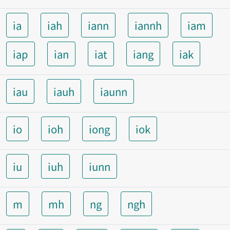
ia
iah
iann
iannh
iam
iap
ian
iat
iang
iak
iau
iauh
iaunn
io
ioh
iong
iok
iu
iuh
iunn
m
mh
ng
ngh