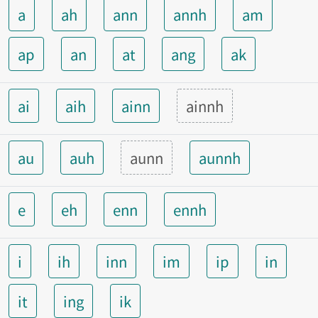
a
ah
ann
annh
am
ap
an
at
ang
ak
ai
aih
ainn
ainnh
au
auh
aunn
aunnh
e
eh
enn
ennh
i
ih
inn
im
ip
in
it
ing
ik