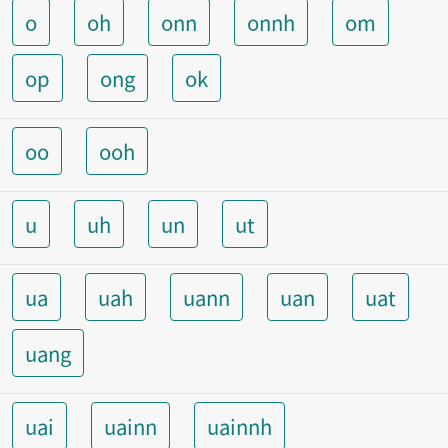
o
oh
onn
onnh
om
op
ong
ok
oo
ooh
u
uh
un
ut
ua
uah
uann
uan
uat
uang
uai
uainn
uainnh