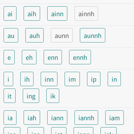
ai
aih
ainn
ainnh
au
auh
aunn
aunnh
e
eh
enn
ennh
i
ih
inn
im
ip
in
it
ing
ik
ia
iah
iann
iannh
iam