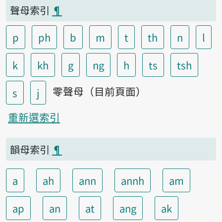
聲母索引
¶
p
ph
b
m
t
th
n
l
k
kh
g
ng
h
ts
tsh
零聲母（目前頁面）
s
j
重新選索引
韻母索引
¶
a
ah
ann
annh
am
ap
an
at
ang
ak