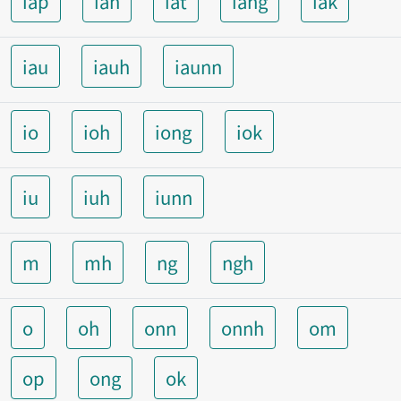
iap
ian
iat
iang
iak
iau
iauh
iaunn
io
ioh
iong
iok
iu
iuh
iunn
m
mh
ng
ngh
o
oh
onn
onnh
om
op
ong
ok