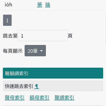
io̍h
藥
鑰
第
頁
1
跳去第
頁
頁碼
每頁顯示
20筆
聲韻調索引
快速跳去索引
¶
聲母索引
韻母索引
聲調索引