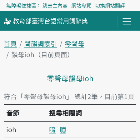
無障礙便捷區：
跳去主內容
網站導覽
切換網站翻譯
教育部
臺灣台語
常用詞
辭典
首頁
聲韻調索引
零聲母
韻母ioh（目前頁面）
零聲母韻母ioh
主內容區塊
符合「零聲母韻母ioh」 總計2筆，目前第1頁
音節
搜尋相關詞
ioh
唷
臆