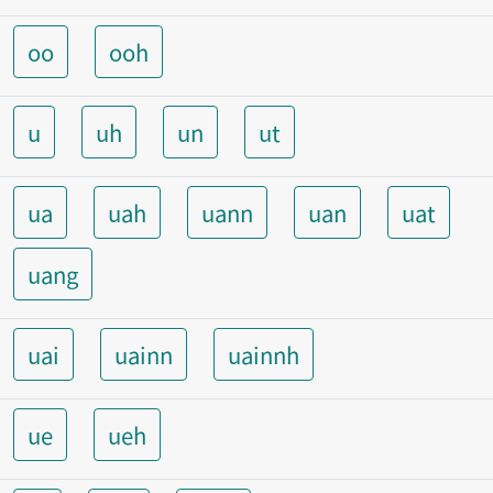
oo
ooh
u
uh
un
ut
ua
uah
uann
uan
uat
uang
uai
uainn
uainnh
ue
ueh