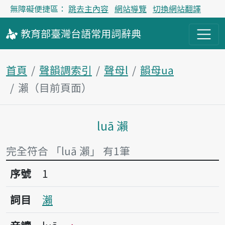
無障礙便捷區：
跳去主內容
網站導覽
切換網站翻譯
教育部
臺灣台語
常用詞
辭典
首頁
聲韻調索引
聲母l
韻母ua
瀨（目前頁面）
luā 瀨
主內容區塊
完全符合 「luā 瀨」 有1筆
序號1瀨
序號
1
詞目
瀨