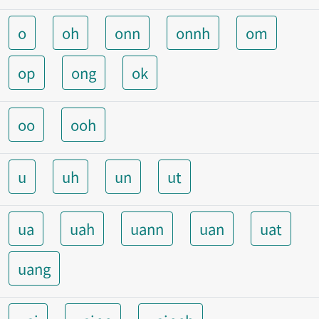
o
oh
onn
onnh
om
op
ong
ok
oo
ooh
u
uh
un
ut
ua
uah
uann
uan
uat
uang