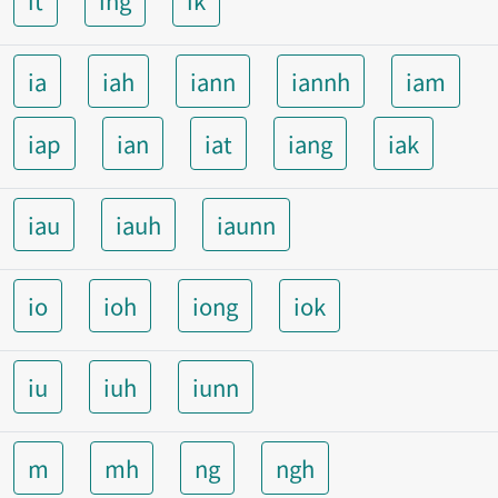
it
ing
ik
ia
iah
iann
iannh
iam
iap
ian
iat
iang
iak
iau
iauh
iaunn
io
ioh
iong
iok
iu
iuh
iunn
m
mh
ng
ngh