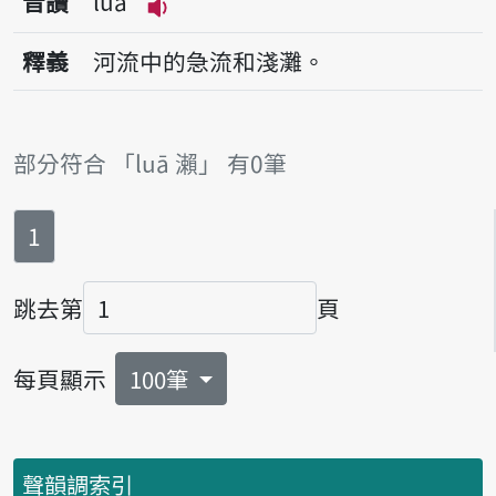
音讀
luā
播放音讀luā
釋義
河流中的急流和淺灘。
部分符合 「luā 瀨」 有0筆
第
頁
1
跳去第
頁
頁碼
每頁顯示
100筆
聲韻調索引