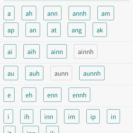
a
ah
ann
annh
am
ap
an
at
ang
ak
ai
aih
ainn
ainnh
au
auh
aunn
aunnh
e
eh
enn
ennh
i
ih
inn
im
ip
in