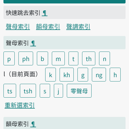
快速跳去索引
¶
聲母索引
韻母索引
聲調索引
聲母索引
¶
p
ph
b
m
t
th
n
l（目前頁面）
k
kh
g
ng
h
ts
tsh
s
j
零聲母
重新選索引
韻母索引
¶