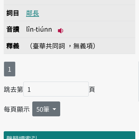
詞目
鄰長
音讀
lîn-tiúnn
播放音讀lîn-tiúnn
釋義
（臺華共同詞 ，無義項）
第
頁
1
跳去第
頁
頁碼
每頁顯示
50筆
聲韻調索引