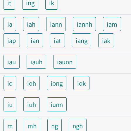
it
ing
ik
ia
iah
iann
iannh
iam
iap
ian
iat
iang
iak
iau
iauh
iaunn
io
ioh
iong
iok
iu
iuh
iunn
m
mh
ng
ngh