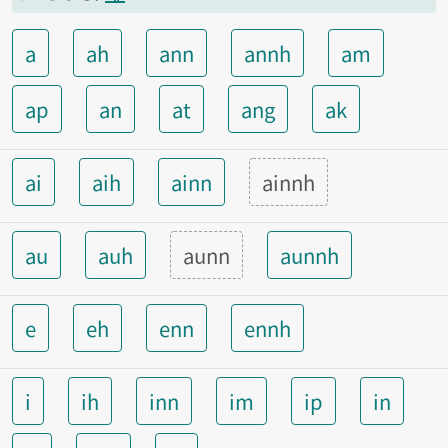
a
ah
ann
annh
am
ap
an
at
ang
ak
ai
aih
ainn
ainnh
au
auh
aunn
aunnh
e
eh
enn
ennh
i
ih
inn
im
ip
in