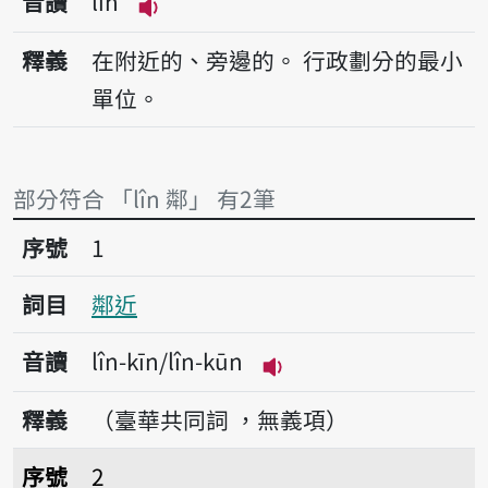
音讀
lîn
播放音讀lîn
釋義
在附近的、旁邊的。
行政劃分的最小
單位。
部分符合 「lîn 鄰」 有2筆
序號1鄰近
序號
1
詞目
鄰近
音讀
lîn-kīn/lîn-kūn
播放音讀lîn-kīn/lîn-k
釋義
（臺華共同詞 ，無義項）
序號2鄰長
序號
2