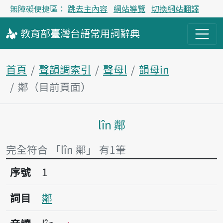
無障礙便捷區：
跳去主內容
網站導覽
切換網站翻譯
教育部
臺灣台語
常用詞
辭典
首頁
聲韻調索引
聲母l
韻母in
鄰（目前頁面）
lîn 鄰
主內容區塊
完全符合 「lîn 鄰」 有1筆
序號1鄰
序號
1
詞目
鄰