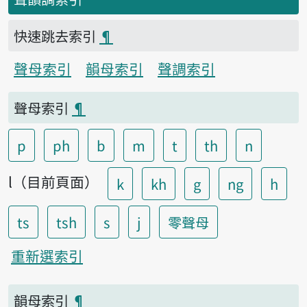
快速跳去索引
¶
聲母索引
韻母索引
聲調索引
聲母索引
¶
p
ph
b
m
t
th
n
l（目前頁面）
k
kh
g
ng
h
ts
tsh
s
j
零聲母
重新選索引
韻母索引
¶