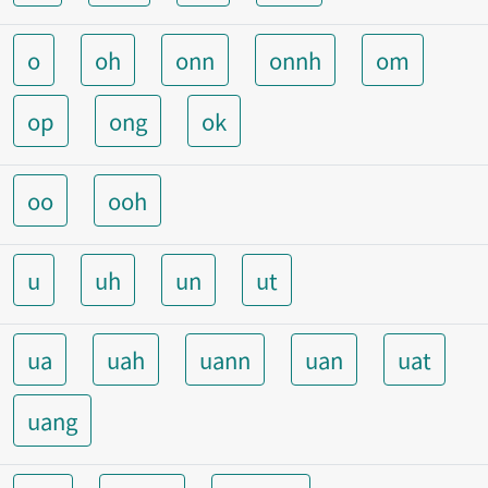
o
oh
onn
onnh
om
op
ong
ok
oo
ooh
u
uh
un
ut
ua
uah
uann
uan
uat
uang