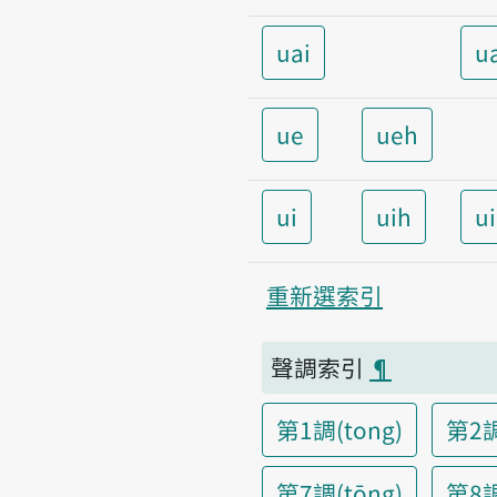
uai
u
ue
ueh
ui
uih
u
重新選索引
聲調索引
¶
第1調(tong)
第2調
第7調(tōng)
第8調(