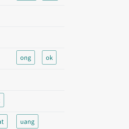
ong
ok
t
at
uang