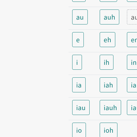
au
auh
a
e
eh
e
i
ih
i
ia
iah
i
iau
iauh
i
io
ioh