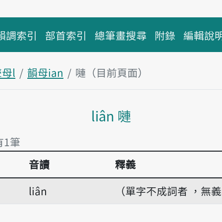
韻調索引
部首索引
總筆畫搜尋
附錄
編輯說
母l
韻母ian
嗹（目前頁面）
主內容區塊
liân 嗹
有1筆
音讀
釋義
有1筆
liân
（單字不成詞者 ，無