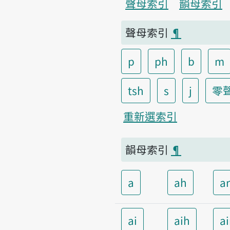
聲母索引
韻母索引
聲母索引
¶
p
ph
b
m
tsh
s
j
零
重新選索引
韻母索引
¶
a
ah
a
ai
aih
a