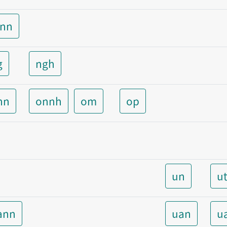
unn
g
ngh
nn
onnh
om
op
un
u
ann
uan
u