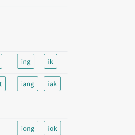
ing
ik
t
iang
iak
iong
iok