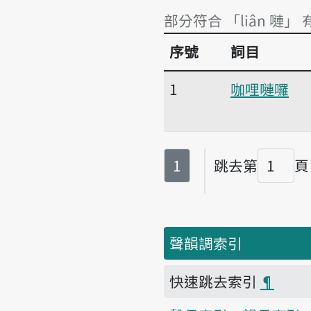
部分符合 「liân 嗹」 
序號
詞目
部分符合 「liân 嗹」 
1
咖哩嗹囉
第
頁
1
跳去第
頁
頁碼
聲韻調索引
快速跳去索引
¶