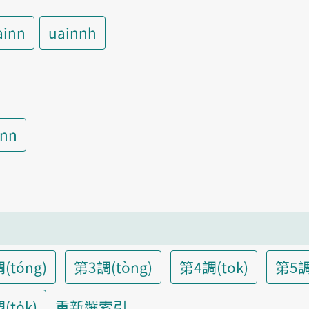
ainn
uainnh
inn
(tóng)
第3調(tòng)
第4調(tok)
第5調
to̍k)
重新選索引