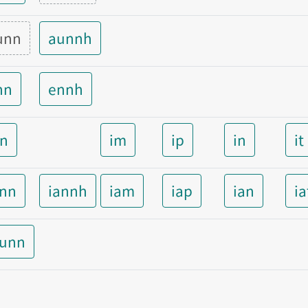
unn
aunnh
nn
ennh
nn
im
ip
in
it
ann
iannh
iam
iap
ian
ia
aunn