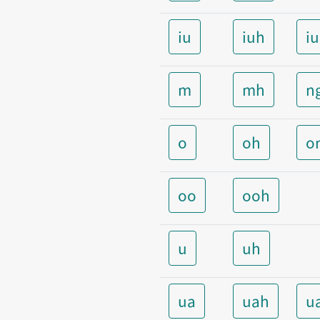
iu
iuh
i
m
mh
n
o
oh
o
oo
ooh
u
uh
ua
uah
u