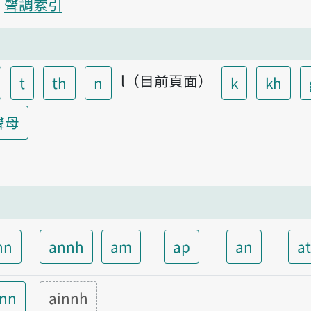
聲調索引
l（目前頁面）
t
th
n
k
kh
聲母
nn
annh
am
ap
an
a
inn
ainnh