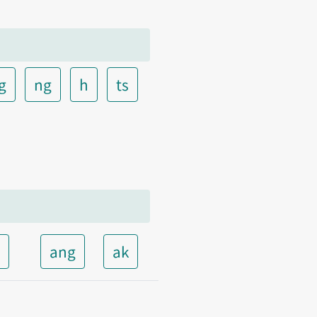
g
ng
h
ts
t
ang
ak