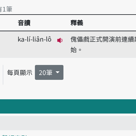
有1筆
音讀
釋義
有1筆
ka-lí-liân-lô
傀儡戲正式開演前連續
播放音讀ka-lí-liân-lô
始。
每頁顯示
20筆