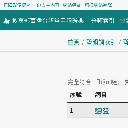
無障礙便捷區：
跳去主內容
網站導覽
切換網站翻譯
教育部
臺灣台語
常用詞
辭典
分類索引
聲
首頁
聲韻調索引
聲
完全符合 「liân 嗹」 
序號
詞目
完全符合 「liân 嗹」 
1
嗹
替