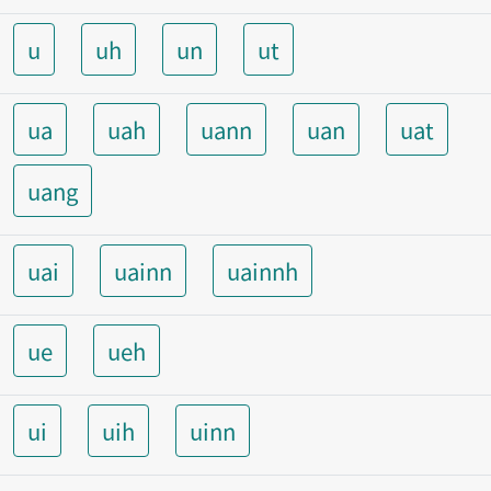
u
uh
un
ut
ua
uah
uann
uan
uat
uang
uai
uainn
uainnh
ue
ueh
ui
uih
uinn