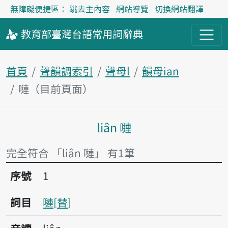
無障礙便捷區：
跳去主內容
網站導覽
切換網站翻譯
教育部
臺灣台語
常用詞
辭典
首頁
聲韻調索引
聲母l
韻母ian
嗹（目前頁面）
liân 嗹
主內容區塊
完全符合 「liân 嗹」 有1筆
序號1嗹
序號
1
詞目
嗹
替