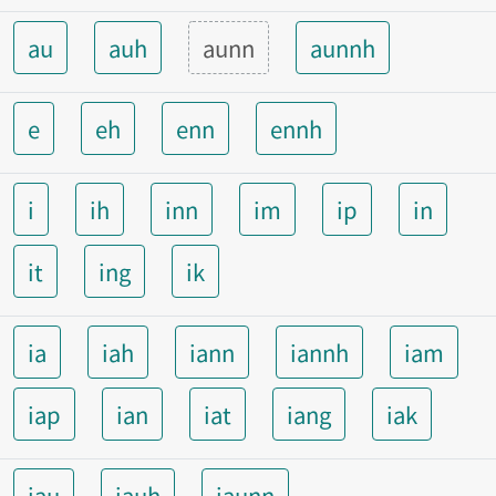
au
auh
aunn
aunnh
e
eh
enn
ennh
i
ih
inn
im
ip
in
it
ing
ik
ia
iah
iann
iannh
iam
iap
ian
iat
iang
iak
iau
iauh
iaunn