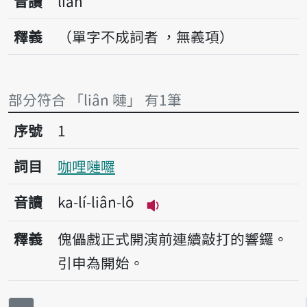
音讀
liân
釋義
（單字不成詞者 ，無義項）
部分符合 「liân 嗹」 有1筆
序號1咖哩嗹囉
序號
1
詞目
咖哩嗹囉
音讀
ka-lí-liân-lô
播放音讀ka-lí-liân-lô
釋義
傀儡戲正式開演前連續敲打的響鑼。
引申為開始。