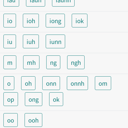
io
ioh
iong
iok
iu
iuh
iunn
m
mh
ng
ngh
o
oh
onn
onnh
om
op
ong
ok
oo
ooh