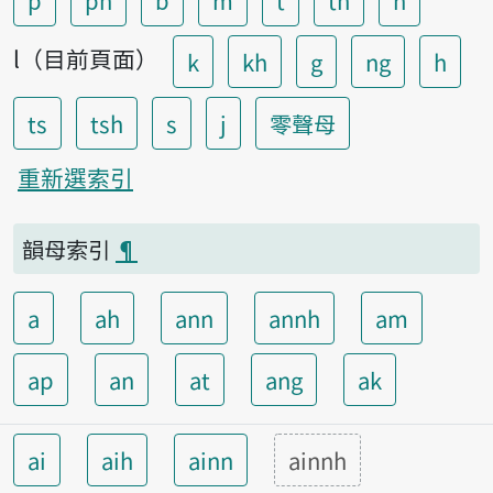
p
ph
b
m
t
th
n
l（目前頁面）
k
kh
g
ng
h
ts
tsh
s
j
零聲母
重新選索引
韻母索引
¶
a
ah
ann
annh
am
ap
an
at
ang
ak
ai
aih
ainn
ainnh