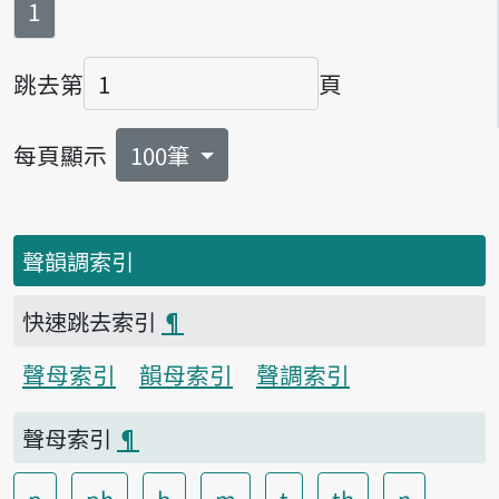
第
頁
1
跳去第
頁
頁碼
每頁顯示
100筆
聲韻調索引
快速跳去索引
¶
聲母索引
韻母索引
聲調索引
聲母索引
¶