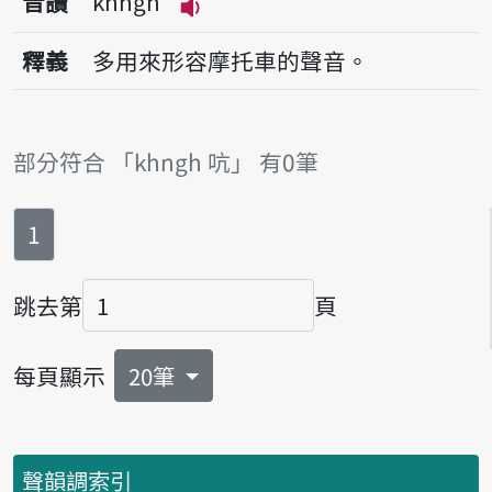
音讀
khngh
播放音讀khngh
釋義
多用來形容摩托車的聲音。
部分符合 「khngh 吭」 有0筆
第
頁
1
跳去第
頁
頁碼
每頁顯示
20筆
聲韻調索引