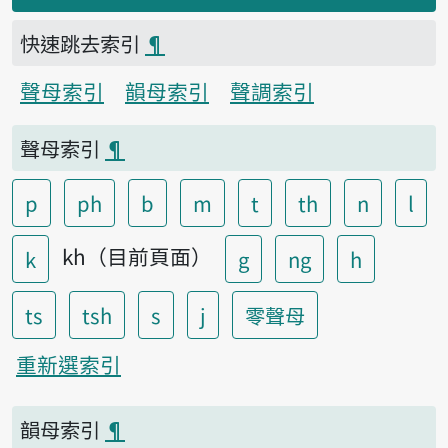
快速跳去索引
¶
聲母索引
韻母索引
聲調索引
聲母索引
¶
p
ph
b
m
t
th
n
l
kh（目前頁面）
k
g
ng
h
ts
tsh
s
j
零聲母
重新選索引
韻母索引
¶