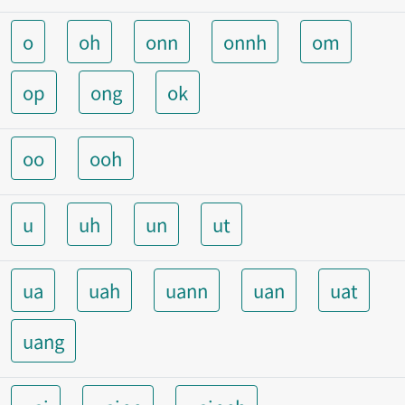
o
oh
onn
onnh
om
op
ong
ok
oo
ooh
u
uh
un
ut
ua
uah
uann
uan
uat
uang