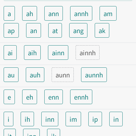
a
ah
ann
annh
am
ap
an
at
ang
ak
ai
aih
ainn
ainnh
au
auh
aunn
aunnh
e
eh
enn
ennh
i
ih
inn
im
ip
in