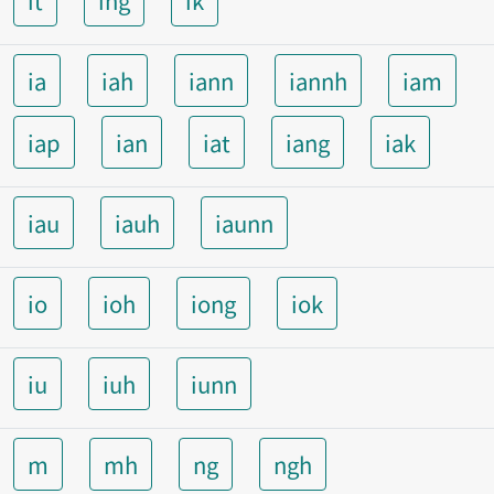
it
ing
ik
ia
iah
iann
iannh
iam
iap
ian
iat
iang
iak
iau
iauh
iaunn
io
ioh
iong
iok
iu
iuh
iunn
m
mh
ng
ngh