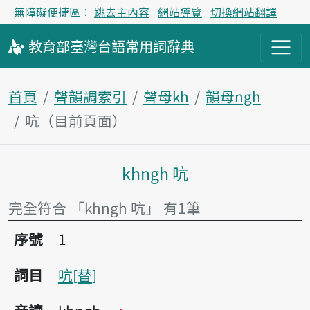
無障礙便捷區：
跳去主內容
網站導覽
切換網站翻譯
教育部
臺灣台語
常用詞
辭典
首頁
聲韻調索引
聲母kh
韻母ngh
吭（目前頁面）
khngh 吭
主內容區塊
完全符合 「khngh 吭」 有1筆
序號1吭
序號
1
詞目
吭
替