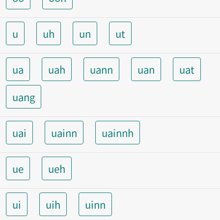
u
uh
un
ut
ua
uah
uann
uan
uat
uang
uai
uainn
uainnh
ue
ueh
ui
uih
uinn