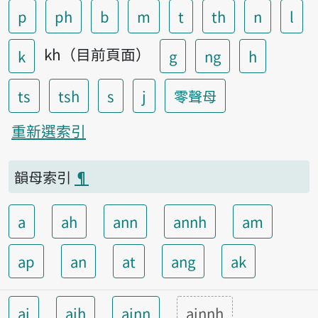
p
ph
b
m
t
th
n
l
kh（目前頁面）
k
g
ng
h
ts
tsh
s
j
零聲母
重新選索引
韻母索引
¶
a
ah
ann
annh
am
ap
an
at
ang
ak
ai
aih
ainn
ainnh