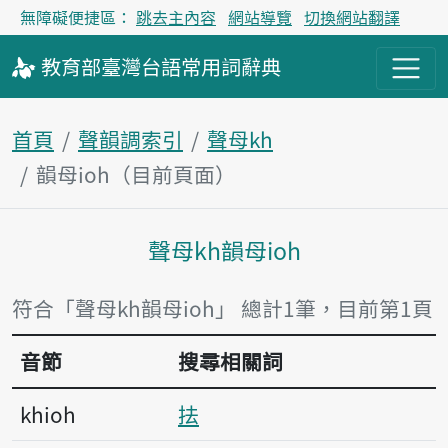
無障礙便捷區：
跳去主內容
網站導覽
切換網站翻譯
教育部
臺灣台語
常用詞
辭典
首頁
聲韻調索引
聲母kh
韻母ioh（目前頁面）
聲母kh韻母ioh
主內容區塊
符合「聲母kh韻母ioh」 總計1筆，目前第1頁
音節
搜尋相關詞
khioh
抾