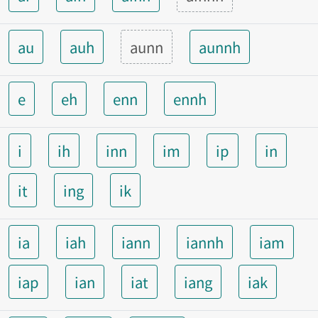
au
auh
aunn
aunnh
e
eh
enn
ennh
i
ih
inn
im
ip
in
it
ing
ik
ia
iah
iann
iannh
iam
iap
ian
iat
iang
iak