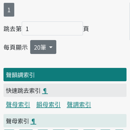
第
頁
1
跳去第
頁
頁碼
每頁顯示
20筆
聲韻調索引
快速跳去索引
¶
聲母索引
韻母索引
聲調索引
聲母索引
¶