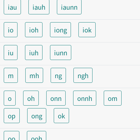
iau
iauh
iaunn
io
ioh
iong
iok
iu
iuh
iunn
m
mh
ng
ngh
o
oh
onn
onnh
om
op
ong
ok
oo
ooh