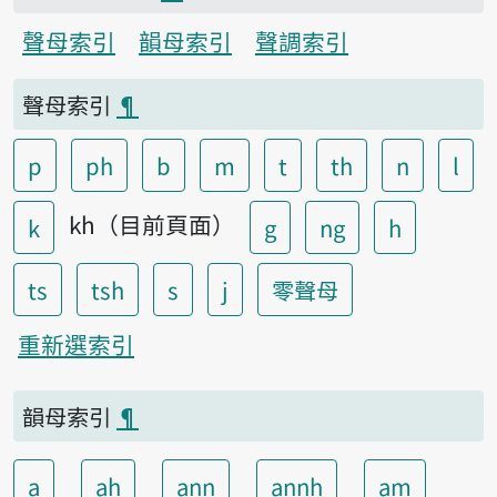
聲母索引
韻母索引
聲調索引
聲母索引
¶
p
ph
b
m
t
th
n
l
kh（目前頁面）
k
g
ng
h
ts
tsh
s
j
零聲母
重新選索引
韻母索引
¶
a
ah
ann
annh
am