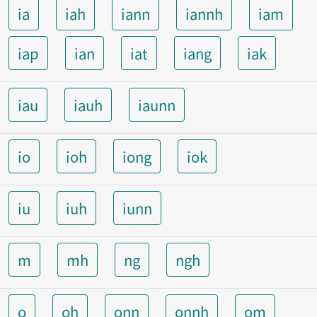
ia
iah
iann
iannh
iam
iap
ian
iat
iang
iak
iau
iauh
iaunn
io
ioh
iong
iok
iu
iuh
iunn
m
mh
ng
ngh
o
oh
onn
onnh
om