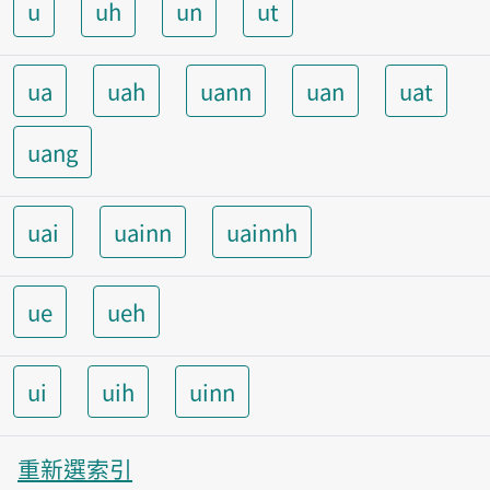
u
uh
un
ut
ua
uah
uann
uan
uat
uang
uai
uainn
uainnh
ue
ueh
ui
uih
uinn
重新選索引