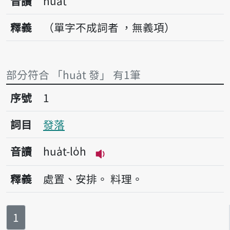
音讀
hua̍t
釋義
（單字不成詞者 ，無義項）
部分符合 「hua̍t 發」 有1筆
序號1發落
序號
1
詞目
發落
音讀
hua̍t-lo̍h
播放音讀hua̍t-lo̍h
釋義
處置、安排。
料理。
第
頁
1