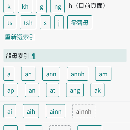
h（目前頁面）
k
kh
g
ng
ts
tsh
s
j
零聲母
重新選索引
韻母索引
¶
a
ah
ann
annh
am
ap
an
at
ang
ak
ai
aih
ainn
ainnh