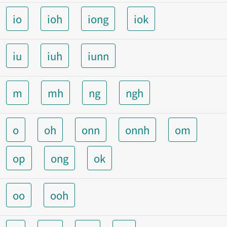
io
ioh
iong
iok
iu
iuh
iunn
m
mh
ng
ngh
o
oh
onn
onnh
om
op
ong
ok
oo
ooh