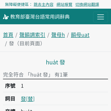
無障礙便捷區：
跳去主內容
網站導覽
切換網站翻譯
教育部
臺灣台語
常用詞
辭典
首頁
聲韻調索引
聲母h
韻母uat
發（目前頁面）
hua̍t 發
主內容區塊
完全符合 「hua̍t 發」 有1筆
序號1發
序號
1
詞目
發
替