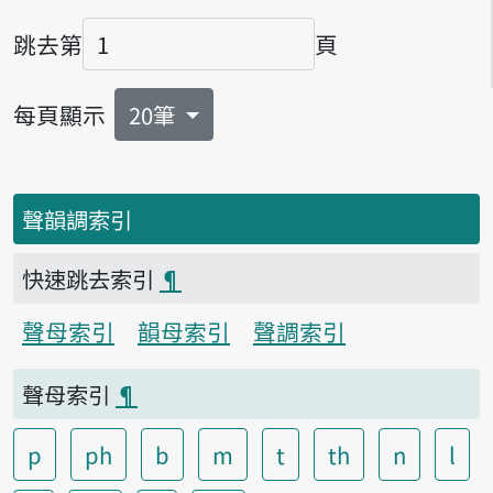
跳去第
頁
頁碼
每頁顯示
20筆
聲韻調索引
快速跳去索引
¶
聲母索引
韻母索引
聲調索引
聲母索引
¶
p
ph
b
m
t
th
n
l