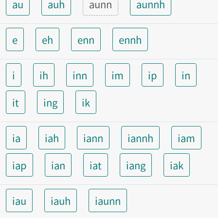
au
auh
aunn
aunnh
e
eh
enn
ennh
i
ih
inn
im
ip
in
it
ing
ik
ia
iah
iann
iannh
iam
iap
ian
iat
iang
iak
iau
iauh
iaunn